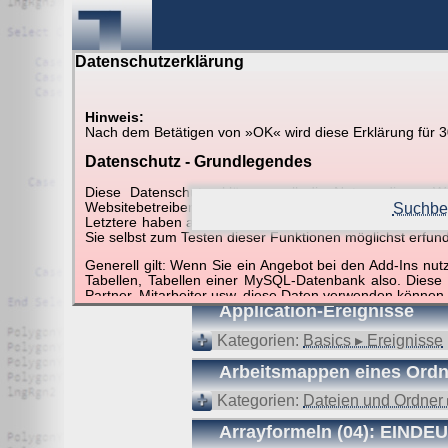
Datenschutzerklärung
Hinweis:
Nach dem Betätigen von »OK« wird diese Erklärung für 30 
Suche in Beispielen und Ti
Datenschutz - Grundlegendes
Diese Datenschutzerklärung soll die Nutzer diese
Websitebetreiber von joerglorenz.de informieren. Dabe
Suchbeg
Letztere haben aufgrund ihrer Funktionen Besonderheiten
Sie selbst zum Testen dieser Funktionen möglichst erfu
Suchergebnisse (20 Tr
Generell gilt: Wenn Sie ein Angebot bei den Add-Ins nu
Tabellen, Tabellen einer MySQL-Datenbank also. Diese
Partner, Mitarbeiter usw. diese Daten verwenden können.
Application-Ereignisse
Der Websitebetreiber nimmt Ihren Datenschutz sehr er
Technologien und die ständige Weiterentwicklung d
Kategorien:
Basics ▸ Ereignisse
Datenschutzerklärung in regelmäßigen Abständen wieder
Arbeitsmappen eines Ordn
Definitionen der verwendeten Begriffe (z.B. “personenbe
Kategorien:
Dateien und Ordner 
Zugriffsdaten
Arrayformeln (04): EINDE