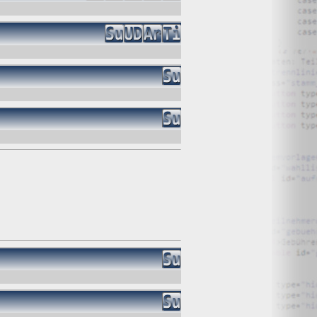
O) Daten über Zugriffe auf die Website und speichern diese
s Strato AG, der Websitebetreiber nutzt diese Daten nicht.
iffe zu erkennen, um z. B. Missbrauchsfälle aufklären zu
weisgründen aufgehoben werden, sind sie solange von der
bsite und der Webseiten auf der Basis der Logfiles ohne
ien zu.
ktuellen Besuch der Website durch die einzelnen Seiten
wsersitzung. Benötigt wird der Cookie allerdings auch nur,