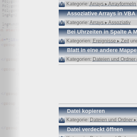
Wir, der Websitebetreiber bzw. Seitenprovider, erheben a
Kategorie:
Arrays ▸ Arrayformeln
als „Server-Logfiles“ auf dem Server der Website ab. Fol
Assoziative Arrays in VBA
Besuchte Website und besuchte Webseite
Uhrzeit zum Zeitpunkt des Zugriffes
Kategorie:
Arrays ▸ Assoziativ
Menge der gesendeten Daten in Byte
Quelle/Verweis, von welchem Sie auf die Seite gel
Bei Uhrzeiten in Spalte A
Verwendeter Browser
Verwendetes Betriebssystem
Kategorien:
Ereignisse ▸ Zeit
un
Verwendete IP-Adresse
Blatt in eine andere Mappe
Die Server-Logfiles werden für einige Zeit gespeichert u
Kategorien:
Dateien und Ordner 
Strato dazu:
DSGVO und Log-Daten: Welche Daten wir von Deinen W
Datenschutzinformation
Der Websitebetreiber zeichnet die o. g. Daten selbst au
können und zur Qualitätssicherung um festzustellen, w
Löschung ausgenommen bis der Vorfall endgültig geklärt i
Reichweitenmessung & Cookies
Eine Reichweitenmessung in diesem Sinne erfolgt durch
Datei kopieren
direkte Verbindung zu Besuchern ausgewertet.
Kategorie:
Dateien und Ordner ▸
Bei Cookies handelt es sich um kleine Dateien, welche au
Datei verdeckt öffnen
Diese Website verwendet ausschließlich einen Cookie 
identifiziert werden können. Andere Daten als die ID sin