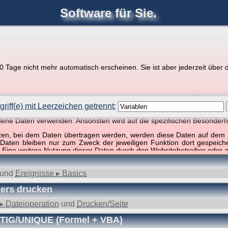
Software für Sie.
joerglorenz.de
Ihre
Software
Tage nicht mehr automatisch erscheinen. Sie ist aber jederzeit über d
pps zu Excel und VBA
r Website über die Art, den Umfang und den Zweck der Erhebun
i geht es ausschließlich um die Nutzung dieser Website, nicht abe
riff(e) mit Leerzeichen getrennt:
, so dass verschiedene Daten gespeichert werden müssen, die für das F
ndene Daten verwenden. Ansonsten wird auf die spezifischen Besonderh
effer, 1 Begriff)
tzen, bei dem Daten übertragen werden, werden diese Daten auf dem S
 Daten bleiben nur zum Zweck der jeweiligen Funktion dort gespeic
 Eine weitere Nutzung dieser Daten durch den Websitebetreiber oder a
nst und behandelt Ihre personenbezogenen Daten vertraulich und ent
ieser Webseite Änderungen an dieser Datenschutzerklärung vorge
und
Ereignisse ▸ Basics
 durchzulesen.
ers drucken
zogene Daten” oder “Verarbeitung”) finden Sie in Art. 4 DSGVO.
▸ Dateioperation
und
Drucken/Seite
UTIG/UNIQUE (Formel + VBA)