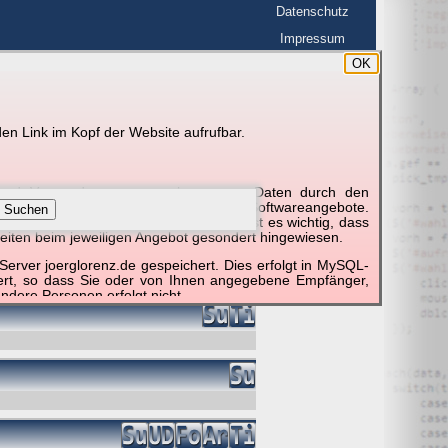
Datenschutz
Impressum
OK
BerlinHimmel
en Link im Kopf der Website aufrufbar.
g und Verwendung personenbezogener Daten durch den
r um die Nutzung besonderer einzelner Softwareangebote.
Suchen
unktionieren erforderlich sind. Hier ist es wichtig, dass
eiten beim jeweiligen Angebot gesondert hingewiesen.
erver joerglorenz.de gespeichert. Dies erfolgt in MySQL-
hert, so dass Sie oder von Ihnen angegebene Empfänger,
ndere Personen erfolgt nicht.
sprechend der gesetzlichen Vorschriften. Da durch neue
nommen werden können, empfehlen wir Ihnen, sich die