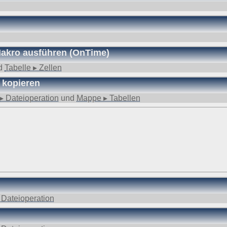
ufgrund unseres berechtigten Interesses (s. Art. 6 Abs. 1 lit. f. DSGV
gende Daten werden so protokolliert:
angten
 Makro ausführen (OnTime)
d
Tabelle ▸ Zellen
 kopieren
nd anschließend gelöscht. Dies liegt in der Zuständigkeit des Provider
▸ Dateioperation
und
Mappe ▸ Tabellen
ebsite-Besuchern erheben und warum
f und speichert sie für einige Zeit - aus Sicherheitsgründen um Angr
elche Seiten von wo wie oft aufgerufen werden. Müssen Daten aus Be
st.
 den Websitebetreiber nicht, es werden nur die Aufrufzahlen der We
 Dateioperation
f Ihrem Endgerät gespeichert werden. Ihr Browser greift auf diese Date
mit einer ID (zufällige Zeichenfolge, PHPSESSID), damit Sie beim a
d nicht enthalten; der Cookie verfällt sofort mit dem Beenden der Bro