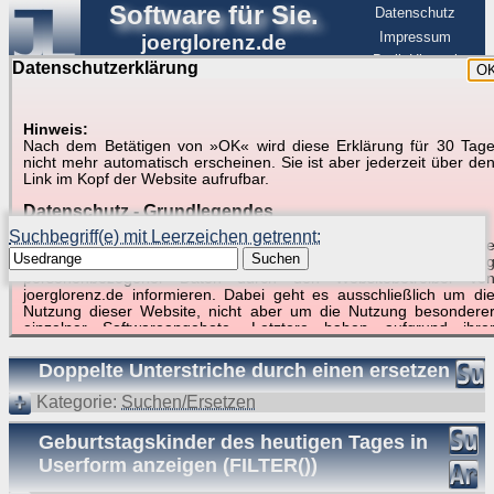
Software für Sie.
Datenschutz
Impressum
joerglorenz.de
BerlinHimmel
Datenschutzerklärung
O
Software
Hinweis:
Nach dem Betätigen von »OK« wird diese Erklärung für 30 Tag
Suche in Beispielen und Tipps zu Excel und
nicht mehr automatisch erscheinen. Sie ist aber jederzeit über de
Link im Kopf der Website aufrufbar.
VBA
Datenschutz - Grundlegendes
Suchbegriff(e) mit Leerzeichen getrennt:
Diese Datenschutzerklärung soll die Nutzer dieser Website über di
Suchen
Art, den Umfang und den Zweck der Erhebung und Verwendun
personenbezogener Daten durch den Websitebetreiber vo
joerglorenz.de informieren. Dabei geht es ausschließlich um di
Nutzung dieser Website, nicht aber um die Nutzung besondere
Suchergebnisse (5 Treffer, 1 Begriff)
einzelner Softwareangebote. Letztere haben aufgrund ihre
Funktionen Besonderheiten, so dass verschiedene Date
gespeichert werden müssen, die für das Funktionieren erforderlic
Doppelte Unterstriche durch einen ersetzen
sind. Hier ist es wichtig, dass Sie selbst zum Testen diese
Funktionen möglichst erfundene Daten verwenden. Ansonsten wir
Kategorie:
Suchen/Ersetzen
auf die spezifischen Besonderheiten beim jeweiligen Angebo
gesondert hingewiesen.
Geburtstagskinder des heutigen Tages in
Generell gilt: Wenn Sie ein Angebot bei den Add-Ins nutzen, be
Userform anzeigen (FILTER())
dem Daten übertragen werden, werden diese Daten auf de
Server joerglorenz.de gespeichert. Dies erfolgt in MySQL-Tabellen