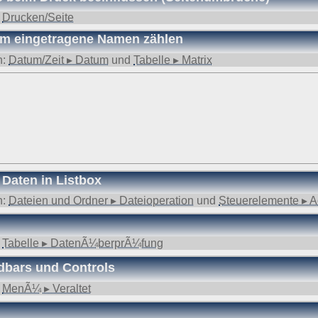
:
Drucken/Seite
um eingetragene Namen zählen
n:
Datum/Zeit ▸ Datum
und
Tabelle ▸ Matrix
Daten in Listbox
n:
Dateien und Ordner ▸ Dateioperation
und
Steuerelemente ▸ A
:
Tabelle ▸ DatenÃ¼berprÃ¼fung
bars und Controls
:
MenÃ¼ ▸ Veraltet