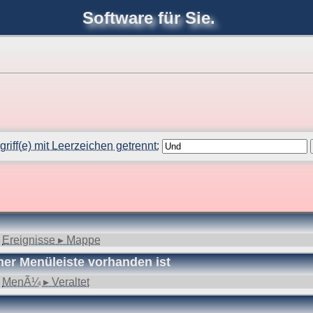
Software für Sie.
joerglorenz.de
Ihre
Software
pps zu Excel und VBA
riff(e) mit Leerzeichen getrennt:
reffer, 1 Begriff)
:
Ereignisse ▸ Mappe
ner Menüleiste vorhanden ist
:
MenÃ¼ ▸ Veraltet