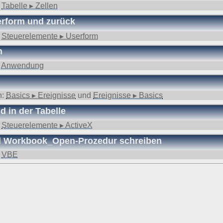
:
Tabelle ▸ Zellen
serform und zurück
:
Steuerelemente ▸ Userform
n
:
Anwendung
n:
Basics ▸ Ereignisse
und
Ereignisse ▸ Basics
d in der Tabelle
:
Steuerelemente ▸ ActiveX
d Workbook_Open-Prozedur schreiben
:
VBE