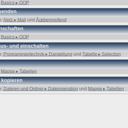
:
Basics ▸ OOP
rsenden
n:
Netz ▸ Mail
und
Ãœbergreifend
nschaften
:
Basics ▸ OOP
aus- und einschalten
n:
Programmiertechnik ▸ Darstellung
und
Tabelle ▸ Selection
:
Mappe ▸ Tabellen
 kopieren
n:
Dateien und Ordner ▸ Dateioperation
und
Mappe ▸ Tabellen