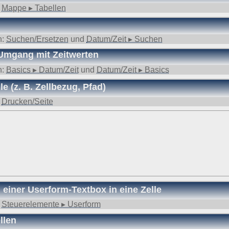
:
Mappe ▸ Tabellen
n:
Suchen/Ersetzen
und
Datum/Zeit ▸ Suchen
Umgang mit Zeitwerten
n:
Basics ▸ Datum/Zeit
und
Datum/Zeit ▸ Basics
 (z. B. Zellbezug, Pfad)
:
Drucken/Seite
einer Userform-Textbox in eine Zelle
:
Steuerelemente ▸ Userform
llen