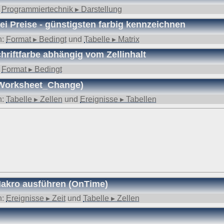
:
Programmiertechnik ▸ Darstellung
ei Preise - günstigsten farbig kennzeichnen
n:
Format ▸ Bedingt
und
Tabelle ▸ Matrix
hriftfarbe abhängig vom Zellinhalt
:
Format ▸ Bedingt
 (Worksheet_Change)
n:
Tabelle ▸ Zellen
und
Ereignisse ▸ Tabellen
 Makro ausführen (OnTime)
n:
Ereignisse ▸ Zeit
und
Tabelle ▸ Zellen