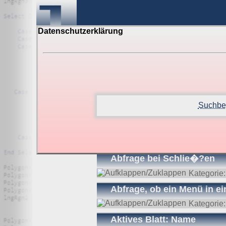
Datenschutzerklärung
Suche in Beispielen und Ti
Suchbeg
Suchergebnisse (180 T
Abfrage bei Schlie�?en
Kategorie
Abfrage, ob ein Menü in ei
Kategorie
Aktives Blatt: Name