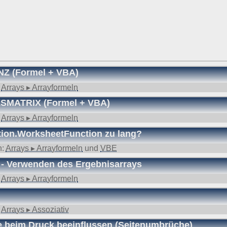
NZ (Formel + VBA)
:
Arrays ▸ Arrayformeln
LSMATRIX (Formel + VBA)
:
Arrays ▸ Arrayformeln
ation.WorksheetFunction zu lang?
n:
Arrays ▸ Arrayformeln
und
VBE
# - Verwenden des Ergebnisarrays
:
Arrays ▸ Arrayformeln
:
Arrays ▸ Assoziativ
ite beim Druck beeinflussen (Seitenumbrüche)