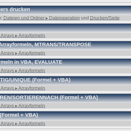
ers drucken
n:
Dateien und Ordner ▸ Dateioperation
und
Drucken/Seite
:
Arrays ▸ Arrayformeln
ne Arrayformeln, MTRANS/TRANSPOSE
:
Arrays ▸ Arrayformeln
formeln in VBA, EVALUATE
:
Arrays ▸ Arrayformeln
UTIG/UNIQUE (Formel + VBA)
:
Arrays ▸ Arrayformeln
IEREN/SORTIERENNACH (Formel + VBA)
:
Arrays ▸ Arrayformeln
 (Formel + VBA)
:
Arrays ▸ Arrayformeln