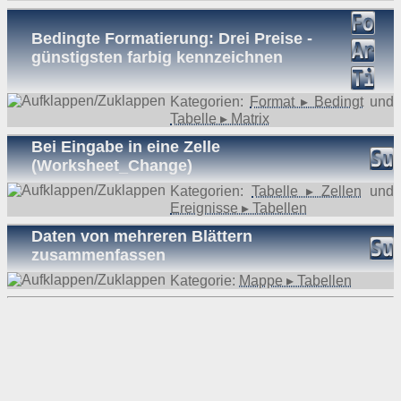
Bedingte Formatierung: Drei Preise -
günstigsten farbig kennzeichnen
Kategorien:
Format ▸ Bedingt
und
Tabelle ▸ Matrix
Bei Eingabe in eine Zelle
(Worksheet_Change)
Kategorien:
Tabelle ▸ Zellen
und
Ereignisse ▸ Tabellen
Daten von mehreren Blättern
zusammenfassen
Kategorie:
Mappe ▸ Tabellen