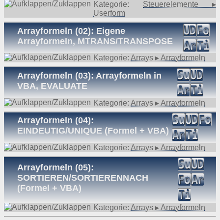
Kategorie:
Steuerelemente ▸
Userform
Arrayformeln (02): Eigene
Arrayformeln, MTRANS/TRANSPOSE
Kategorie:
Arrays ▸ Arrayformeln
Arrayformeln (03): Arrayformeln in
VBA, EVALUATE
Kategorie:
Arrays ▸ Arrayformeln
Arrayformeln (04):
EINDEUTIG/UNIQUE (Formel + VBA)
Kategorie:
Arrays ▸ Arrayformeln
Arrayformeln (05):
SORTIEREN/SORTIERENNACH
(Formel + VBA)
Kategorie:
Arrays ▸ Arrayformeln