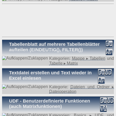
Tabellenblatt auf mehrere Tabellenblätter
aufteilen (EINDEUTIG(), FILTER())
Kategorien:
Mappe ▸ Tabellen
und
Tabelle ▸ Matrix
Textdatei erstellen und Text wieder in
Excel einlesen
Kategorie:
Dateien und Ordner ▸
Dateioperation
UDF - Benutzerdefinierte Funktionen
(auch Matrixfunktionen)
Kategorien:
Basics ▸ UDF
und