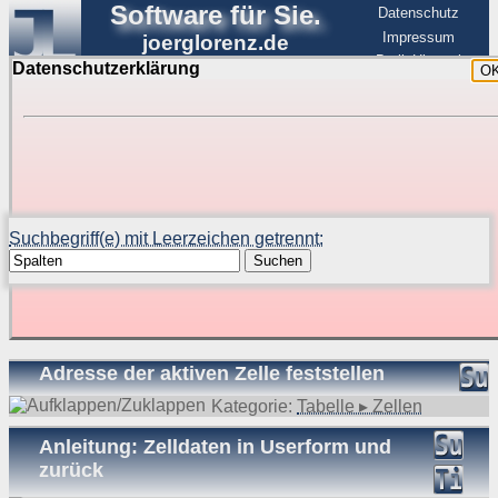
Software für Sie.
Datenschutz
Impressum
joerglorenz.de
BerlinHimmel
Datenschutzerklärung
O
Software
Suche in Beispielen und Tipps zu Excel und
VBA
Suchbegriff(e) mit Leerzeichen getrennt:
Suchen
Suchergebnisse (34 Treffer, 1 Begriff)
Adresse der aktiven Zelle feststellen
Kategorie:
Tabelle ▸ Zellen
Anleitung: Zelldaten in Userform und
zurück