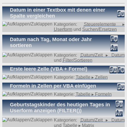
Datum in einer Textbox mit denen einer
Spalte vergleichen
Kategorien:
Steuerelemente ▸
Userform
und
Suchen/Ersetzen
Datum nach Tag, Monat oder Jahr
sortieren
Kategorien:
Datum/Zeit ▸ Datum
und
Filter/Sortieren
Erste leere Zelle (VBA + Formel)
Kategorie:
Tabelle ▸ Zellen
Formeln in Zellen per VBA einfügen
Kategorie:
Tabelle ▸ Formeln
Geburtstagskinder des heutigen Tages in
Userform anzeigen (FILTER())
Kategorien:
Datum/Zeit ▸ Datum
und
Tabelle ▸ Matrix