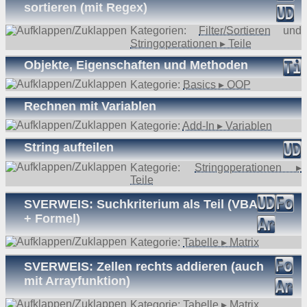
sortieren (mit Regex)
Kategorien:
Filter/Sortieren
und
Stringoperationen ▸ Teile
Objekte, Eigenschaften und Methoden
Kategorie:
Basics ▸ OOP
Rechnen mit Variablen
Kategorie:
Add-In ▸ Variablen
String aufteilen
Kategorie:
Stringoperationen ▸
Teile
SVERWEIS: Suchkriterium als Teil (VBA
+ Formel)
Kategorie:
Tabelle ▸ Matrix
SVERWEIS: Zellen rechts addieren (auch
mit Arrayfunktion)
Kategorie:
Tabelle ▸ Matrix