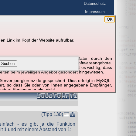
Datenschutz
Impressum
OK
BerlinHimmel
en Link im Kopf der Website aufrufbar.
g und Verwendung personenbezogener Daten durch den
r um die Nutzung besonderer einzelner Softwareangebote.
Suchen
unktionieren erforderlich sind. Hier ist es wichtig, dass
eiten beim jeweiligen Angebot gesondert hingewiesen.
erver joerglorenz.de gespeichert. Dies erfolgt in MySQL-
hert, so dass Sie oder von Ihnen angegebene Empfänger,
ndere Personen erfolgt nicht.
sprechend der gesetzlichen Vorschriften. Da durch neue
nommen werden können, empfehlen wir Ihnen, sich die
(Tipp 130)
infach - es gibt ja die Funktion
mit 1 und mit einem Abstand von 1: