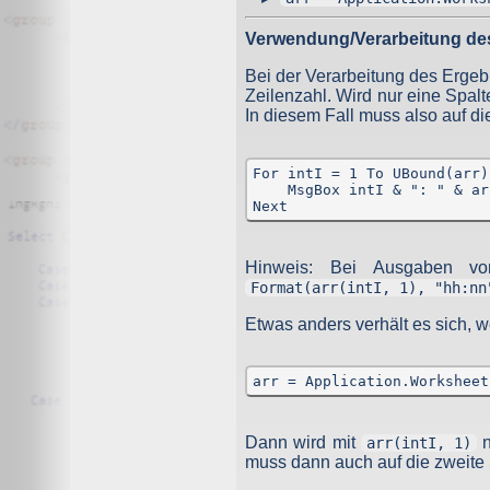
wenn Sie dem Anbieter per Kontaktformular eine Nachrich
Außerdem wird ein Cookie verwendet, in dem enthalten i
Verwendung/Verarbeitung de
jedem Aufruf der Website erscheint.
Bei der Verarbeitung des Ergebn
Gängige Browser bieten die Einstellungsoption, Cookies 
Hinweis: Es ist nicht gewährleistet, dass Sie auf alle
Zeilenzahl. Wird nur eine Spalt
dem Anbieter keine Nachricht senden und damit leben k
In diesem Fall muss also auf di
auch nicht.
Erfassung und Verarbeitung personenbezogene
For intI = 1 To UBound(arr)

    MsgBox intI & ": " & ar
Next
Als personenbezogene Daten gelten sämtliche Informati
Ihr Name, Ihre E-Mail-Adresse und Telefonnummer.
Der Websitebetreiber gibt personenbezogene Daten, die i
Hinweis: Bei Ausgaben vo
Format(arr(intI, 1), "hh:nn
Für den Besuch der Website sind auch keine Angaben zu
dort eingetragenen Angaben gelangen direkt per Mail z
gelöscht.
Etwas anders verhält es sich, w
Die übertragenen Daten werden nur zur Bearbeitung des 
arr = Application.Worksheet
Google Analytics
Dieser Dienst wird nicht genutzt.
Dann wird mit
n
arr(intI, 1)
muss dann auch auf die zweite 
Google AdSense