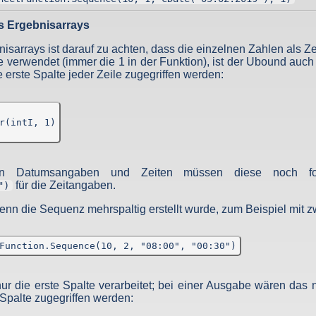
t senden. So müssen Sie bei einem Fehler nicht alles neu ausfüllen.
st, dass Sie diese Datenschutzerklärung gesehen haben, damit diese E
s Ergebnisarrays
isarrays ist darauf zu achten, dass die einzelnen Zahlen als Ze
nicht zuzulassen.
 Funktionen dieser Website ohne Einschränkungen zugreifen können, 
e verwendet (immer die 1 in der Funktion), ist der Ubound auch 
önnen, dass die Datenschutzerklärung bei jedem Aufruf der Website
e erste Spalte jeder Zeile zugegriffen werden:
r Daten
r(intI, 1)

onen, welche dazu dienen, Ihre Person zu bestimmen und welche zu I
n irgendeiner Form beim Aufruf bzw. Nutzen der Website übertragen wer
n Datumsangaben und Zeiten müssen diese noch form
für die Zeitangaben.
")
 Ihrer Person notwendig. Erst wenn Sie eine Kontaktmöglichkeit zum
um Betreiber, werden also nur während des Übertragungsvorganges auf
enn die Sequenz mehrspaltig erstellt wurde, zum Beispiel mit z
Vorgangs und ansonsten nicht genutzt, also auch nicht weitergegeben
Function.Sequence(10, 2, "08:00", "00:30")
ur die erste Spalte verarbeitet; bei einer Ausgabe wären das n
Spalte zugegriffen werden: