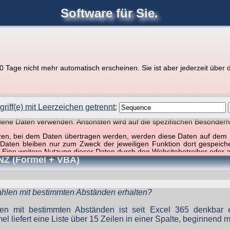
Software für Sie.
joerglorenz.de
Ihre
Software
Tage nicht mehr automatisch erscheinen. Sie ist aber jederzeit über d
pps zu Excel und VBA
r Website über die Art, den Umfang und den Zweck der Erhebun
i geht es ausschließlich um die Nutzung dieser Website, nicht abe
riff(e) mit Leerzeichen getrennt:
, so dass verschiedene Daten gespeichert werden müssen, die für das F
ndene Daten verwenden. Ansonsten wird auf die spezifischen Besonderh
ffer, 1 Begriff)
tzen, bei dem Daten übertragen werden, werden diese Daten auf dem S
 Daten bleiben nur zum Zweck der jeweiligen Funktion dort gespeic
 Eine weitere Nutzung dieser Daten durch den Websitebetreiber oder a
NZ (Formel + VBA)
nst und behandelt Ihre personenbezogenen Daten vertraulich und ent
ieser Webseite Änderungen an dieser Datenschutzerklärung vorge
 durchzulesen.
ahlen mit bestimmten Abständen erhalten?
zogene Daten” oder “Verarbeitung”) finden Sie in Art. 4 DSGVO.
en mit bestimmten Abständen ist seit Excel 365 denkbar e
el liefert eine Liste über 15 Zeilen in einer Spalte, beginnend 