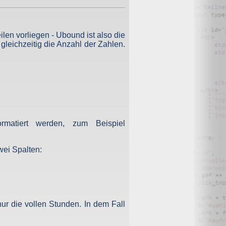
rklärung, dass dieser Cookie gespeichert wird, nicht bei
ilen vorliegen - Ubound ist also die
wenn Sie entsprechende Einstellungen vornehmen. Wenn Sie
gleichzeitig die Anzahl der Zahlen.
 erscheint, merkt man das Fehlen der Cookies sonst aber
hnen zurückverfolgt werden können – also beispielsweise
den sollten, grundsätzlich nicht weiter.
atiert werden, zum Beispiel
 Betreiber wahrnehmen, werden diese erforderlich. Diese
 dem Server gespeichert und nach der Übertragung sofort
wei Spalten:
.
ur die vollen Stunden. In dem Fall