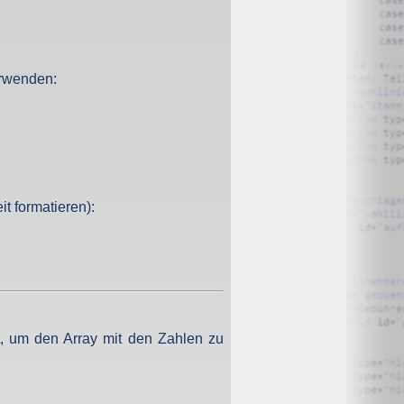
O) Daten über Zugriffe auf die Website und speichern diese
erwenden:
s Strato AG, der Websitebetreiber nutzt diese Daten nicht.
t formatieren):
iffe zu erkennen, um z. B. Missbrauchsfälle aufklären zu
weisgründen aufgehoben werden, sind sie solange von der
bsite und der Webseiten auf der Basis der Logfiles ohne
, um den Array mit den Zahlen zu
ien zu.
ktuellen Besuch der Website durch die einzelnen Seiten
wsersitzung. Benötigt wird der Cookie allerdings auch nur,