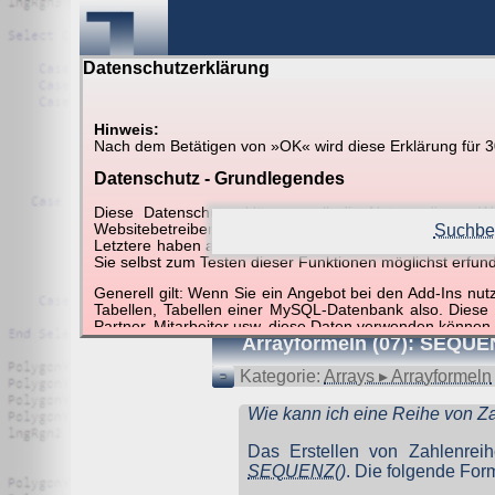
Datenschutzerklärung
Hinweis:
Nach dem Betätigen von »OK« wird diese Erklärung für 30 
Suche in Beispielen und Ti
Datenschutz - Grundlegendes
Diese Datenschutzerklärung soll die Nutzer diese
Websitebetreiber von joerglorenz.de informieren. Dabe
Suchbeg
Letztere haben aufgrund ihrer Funktionen Besonderheiten
Sie selbst zum Testen dieser Funktionen möglichst erfu
Suchergebnisse (1 Tre
Generell gilt: Wenn Sie ein Angebot bei den Add-Ins nu
Tabellen, Tabellen einer MySQL-Datenbank also. Diese
Partner, Mitarbeiter usw. diese Daten verwenden können.
Arrayformeln (07): SEQUE
Der Websitebetreiber nimmt Ihren Datenschutz sehr er
Technologien und die ständige Weiterentwicklung d
Kategorie:
Arrays ▸ Arrayformeln
Datenschutzerklärung in regelmäßigen Abständen wieder
Wie kann ich eine Reihe von Z
Definitionen der verwendeten Begriffe (z.B. “personenbe
Das Erstellen von Zahlenreih
Zugriffsdaten
SEQUENZ()
. Die folgende Form