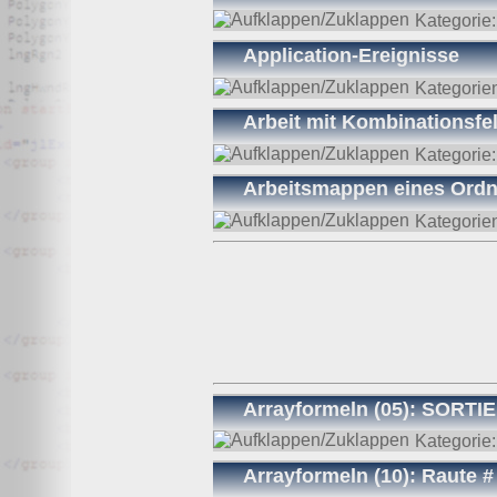
Wir, der Websitebetreiber bzw. Seitenprovider, erheben a
Kategorie
als „Server-Logfiles“ auf dem Server der Website ab. Fol
Application-Ereignisse
Besuchte Website und besuchte Webseite
Uhrzeit zum Zeitpunkt des Zugriffes
Kategorie
Menge der gesendeten Daten in Byte
Quelle/Verweis, von welchem Sie auf die Seite gel
Arbeit mit Kombinationsfel
Verwendeter Browser
Verwendetes Betriebssystem
Kategorie
Verwendete IP-Adresse
Arbeitsmappen eines Ordn
Die Server-Logfiles werden für einige Zeit gespeichert u
Strato dazu:
Kategorie
DSGVO und Log-Daten: Welche Daten wir von Deinen W
Datenschutzinformation
Der Websitebetreiber zeichnet die o. g. Daten selbst au
können und zur Qualitätssicherung um festzustellen, w
Löschung ausgenommen bis der Vorfall endgültig geklärt i
Reichweitenmessung & Cookies
Eine Reichweitenmessung in diesem Sinne erfolgt durch
Arrayformeln (05): SORT
direkte Verbindung zu Besuchern ausgewertet.
Kategorie
Bei Cookies handelt es sich um kleine Dateien, welche au
Arrayformeln (10): Raute 
Diese Website verwendet ausschließlich einen Cookie 
identifiziert werden können. Andere Daten als die ID sin