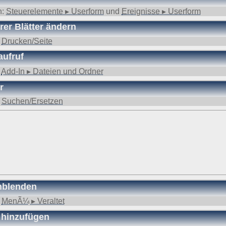
n:
Steuerelemente ▸ Userform
und
Ereignisse ▸ Userform
rer Blätter ändern
:
Drucken/Seite
aufruf
:
Add-In ▸ Dateien und Ordner
r
:
Suchen/Ersetzen
nblenden
:
MenÃ¼ ▸ Veraltet
 hinzufügen