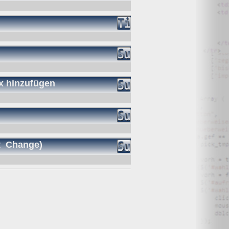
x hinzufügen
et_Change)