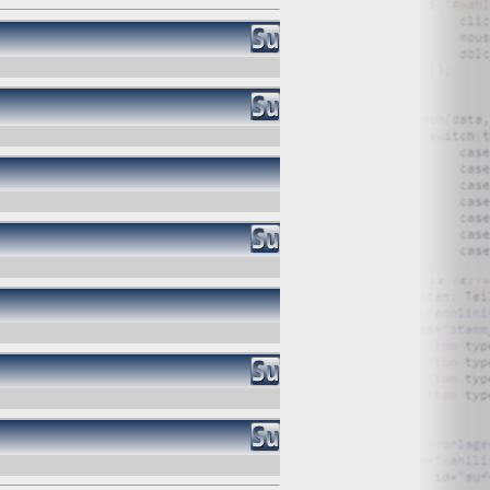
rkway, Mountain View, CA 94043, USA, zum Einbinden von
hrer Benutzung unserer Website analysieren kann. Zudem
auf dieser Website, den Verkehr auf dieser und ähnliche
rden an einen Server von Google mit Standort in den USA
 dies gesetzlich erforderlich ist oder Google gegenüber
en Daten zusammenführen.
rem PC gespeichert werden. Dadurch besteht jedoch die
bsite willigen Sie in die Bearbeitung der zu Ihrer Person
ormationen herangezogen und nicht das bisherige Verhalten
 die für das Frequency Capping, für zusammengefasste
YouTube. Auch hierbei empfängt Google Nutzerdaten. Den
er, facebook und Google+. Dazu sind die Codes und Buttons