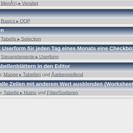
:
MenÃ¼ ▸ Veraltet
:
Basics ▸ OOP
en
:
Tabelle ▸ Selection
r Userform für jeden Tag eines Monats eine Checkbo
:
Steuerelemente ▸ Userform
bellenblättern in den Editor
n:
Mappe ▸ Tabellen
und
Ãœbergreifend
, alle Zeilen mit anderem Wert ausblenden (Workshe
n:
Tabelle ▸ Matrix
und
Filter/Sortieren