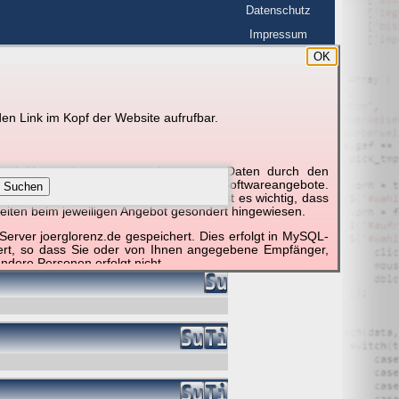
Datenschutz
Impressum
OK
BerlinHimmel
en Link im Kopf der Website aufrufbar.
g und Verwendung personenbezogener Daten durch den
r um die Nutzung besonderer einzelner Softwareangebote.
Suchen
unktionieren erforderlich sind. Hier ist es wichtig, dass
eiten beim jeweiligen Angebot gesondert hingewiesen.
erver joerglorenz.de gespeichert. Dies erfolgt in MySQL-
hert, so dass Sie oder von Ihnen angegebene Empfänger,
ndere Personen erfolgt nicht.
sprechend der gesetzlichen Vorschriften. Da durch neue
nommen werden können, empfehlen wir Ihnen, sich die