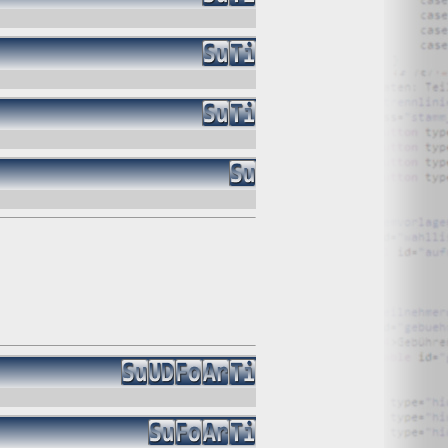
O) Daten über Zugriffe auf die Website und speichern diese
s Strato AG, der Websitebetreiber nutzt diese Daten nicht.
iffe zu erkennen, um z. B. Missbrauchsfälle aufklären zu
weisgründen aufgehoben werden, sind sie solange von der
bsite und der Webseiten auf der Basis der Logfiles ohne
ien zu.
ktuellen Besuch der Website durch die einzelnen Seiten
wsersitzung. Benötigt wird der Cookie allerdings auch nur,