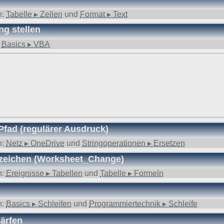
zur Aufbewahrung von Daten (z. B. Vorratsdatenspeicherung) kollidiert
n:
Tabelle ▸ Zellen
und
Format ▸ Text
estimmung nicht mehr vonnöten sein und es keine gesetzlichen Aufbewa
setzliche Zwecke erforderlich sind, erfolgt eine Einschränkung der Da
g stellen
:
Basics ▸ VBA
echt Gebrauch machen und der Verarbeitung ihrer personenbezogenen
rg
.
Pfad (regulärer Ausdruck)
n:
Netz ▸ OneDrive
und
Stringoperationen ▸ Ersetzen
zeichen (Worksheet_Change)
n:
Ereignisse ▸ Tabellen
und
Tabelle ▸ Formeln
n:
Basics ▸ Schleifen
und
Programmiertechnik ▸ Schleife
ärfen