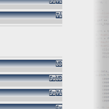
, haben Sie ein Anrecht auf Löschung Ihrer Daten. Von uns
hrungsfristen geben, gelöscht. Falls eine Löschung nicht
tenverarbeitung. In diesem Fall werden die Daten gesperrt
 Daten zu jeder Zeit widersprechen.