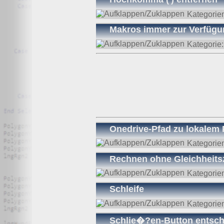
Sofern Ihr Wunsch nicht mit einer gesetzlichen Pflicht 
Kategorie
gespeicherte Daten werden, sollten sie für ihre Zweckb
durchgeführt werden kann, da die Daten für zulässige ge
Makros immer zur Verfügun
und nicht für andere Zwecke verarbeitet.
Kategorie
Widerspruchsrecht
Nutzer dieser Webseite können von ihrem Widerspruchsr
Die Erklärung basiert auf den Mustern von
datenschutz.o
Onedrive-Pfad zu lokalem 
Kategorie
Rechnen ohne Gleichheits
Kategorie
Schleife
Kategorie
Schlie�?en-Button entsch