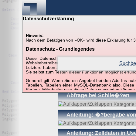
Datenschutzerklärung
Hinweis:
Nach dem Betätigen von »OK« wird diese Erklärung für 30 
Suche in Beispielen und Ti
Datenschutz - Grundlegendes
Diese Datenschutzerklärung soll die Nutzer diese
Websitebetreiber von joerglorenz.de informieren. Dabe
Suchbeg
Letztere haben aufgrund ihrer Funktionen Besonderheiten
Sie selbst zum Testen dieser Funktionen möglichst erfu
Suchergebnisse (42 Tr
Generell gilt: Wenn Sie ein Angebot bei den Add-Ins nu
Tabellen, Tabellen einer MySQL-Datenbank also. Diese
Partner, Mitarbeiter usw. diese Daten verwenden können.
Abfrage bei Schlie�?en
Der Websitebetreiber nimmt Ihren Datenschutz sehr er
Technologien und die ständige Weiterentwicklung d
Kategorie
Datenschutzerklärung in regelmäßigen Abständen wieder
Anleitung: �?bergabe von 
Definitionen der verwendeten Begriffe (z.B. “personenbe
Kategorie
Zugriffsdaten
Anleitung: Zelldaten in U