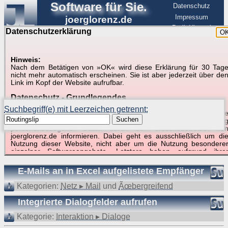
Software für Sie.
Datenschutz
Impressum
joerglorenz.de
BerlinHimmel
Datenschutzerklärung
O
Software
Hinweis:
Nach dem Betätigen von »OK« wird diese Erklärung für 30 Tag
Suche in Beispielen und Tipps zu Excel und
nicht mehr automatisch erscheinen. Sie ist aber jederzeit über de
Link im Kopf der Website aufrufbar.
VBA
Datenschutz - Grundlegendes
Suchbegriff(e) mit Leerzeichen getrennt:
Diese Datenschutzerklärung soll die Nutzer dieser Website über di
Suchen
Art, den Umfang und den Zweck der Erhebung und Verwendun
personenbezogener Daten durch den Websitebetreiber vo
joerglorenz.de informieren. Dabei geht es ausschließlich um di
Nutzung dieser Website, nicht aber um die Nutzung besondere
Suchergebnisse (2 Treffer, 1 Begriff)
einzelner Softwareangebote. Letztere haben aufgrund ihre
Funktionen Besonderheiten, so dass verschiedene Date
gespeichert werden müssen, die für das Funktionieren erforderlic
E-Mails an in Excel aufgelistete Empfänger
sind. Hier ist es wichtig, dass Sie selbst zum Testen diese
Funktionen möglichst erfundene Daten verwenden. Ansonsten wir
Kategorien:
Netz ▸ Mail
und
Ãœbergreifend
auf die spezifischen Besonderheiten beim jeweiligen Angebo
gesondert hingewiesen.
Integrierte Dialogfelder aufrufen
Generell gilt: Wenn Sie ein Angebot bei den Add-Ins nutzen, be
Kategorie:
Interaktion ▸ Dialoge
dem Daten übertragen werden, werden diese Daten auf de
Server joerglorenz.de gespeichert. Dies erfolgt in MySQL-Tabellen