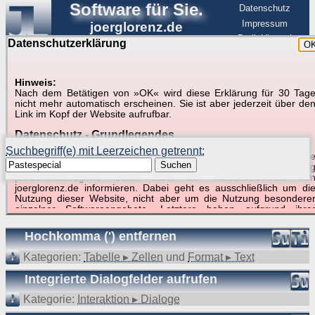
Software für Sie.
Datenschutz
Impressum
joerglorenz.de
BerlinHimmel
Datenschutzerklärung
O
Software
Hinweis:
Nach dem Betätigen von »OK« wird diese Erklärung für 30 Tag
Suche in Beispielen und Tipps zu Excel und
nicht mehr automatisch erscheinen. Sie ist aber jederzeit über de
Link im Kopf der Website aufrufbar.
VBA
Datenschutz - Grundlegendes
Suchbegriff(e) mit Leerzeichen getrennt:
Diese Datenschutzerklärung soll die Nutzer dieser Website über di
Suchen
Art, den Umfang und den Zweck der Erhebung und Verwendun
personenbezogener Daten durch den Websitebetreiber vo
joerglorenz.de informieren. Dabei geht es ausschließlich um di
Nutzung dieser Website, nicht aber um die Nutzung besondere
Suchergebnisse (5 Treffer, 1 Begriff)
einzelner Softwareangebote. Letztere haben aufgrund ihre
Funktionen Besonderheiten, so dass verschiedene Date
gespeichert werden müssen, die für das Funktionieren erforderlic
Hochkomma (') entfernen
sind. Hier ist es wichtig, dass Sie selbst zum Testen diese
Funktionen möglichst erfundene Daten verwenden. Ansonsten wir
Kategorien:
Tabelle ▸ Zellen
und
Format ▸ Text
auf die spezifischen Besonderheiten beim jeweiligen Angebo
gesondert hingewiesen.
Integrierte Dialogfelder aufrufen
Generell gilt: Wenn Sie ein Angebot bei den Add-Ins nutzen, be
Kategorie:
Interaktion ▸ Dialoge
dem Daten übertragen werden, werden diese Daten auf de
Server joerglorenz.de gespeichert. Dies erfolgt in MySQL-Tabellen