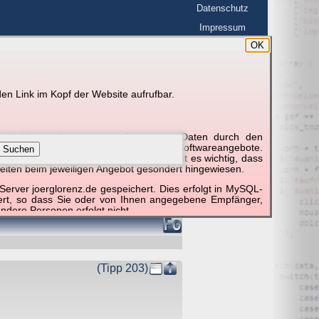
Datenschutz
Impressum
OK
BerlinHimmel
en Link im Kopf der Website aufrufbar.
g und Verwendung personenbezogener Daten durch den
r um die Nutzung besonderer einzelner Softwareangebote.
Suchen
unktionieren erforderlich sind. Hier ist es wichtig, dass
eiten beim jeweiligen Angebot gesondert hingewiesen.
erver joerglorenz.de gespeichert. Dies erfolgt in MySQL-
hert, so dass Sie oder von Ihnen angegebene Empfänger,
ndere Personen erfolgt nicht.
sprechend der gesetzlichen Vorschriften. Da durch neue
nommen werden können, empfehlen wir Ihnen, sich die
(Tipp 203)