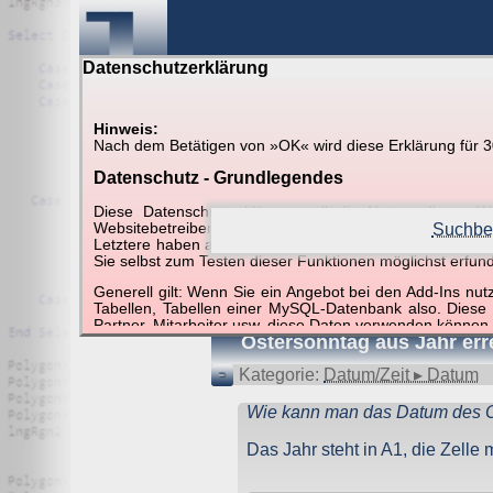
Datenschutzerklärung
Hinweis:
Nach dem Betätigen von »OK« wird diese Erklärung für 30 
Suche in Beispielen und Ti
Datenschutz - Grundlegendes
Diese Datenschutzerklärung soll die Nutzer diese
Websitebetreiber von joerglorenz.de informieren. Dabe
Suchbeg
Letztere haben aufgrund ihrer Funktionen Besonderheiten
Sie selbst zum Testen dieser Funktionen möglichst erfu
Suchergebnisse (1 Tre
Generell gilt: Wenn Sie ein Angebot bei den Add-Ins nu
Tabellen, Tabellen einer MySQL-Datenbank also. Diese
Partner, Mitarbeiter usw. diese Daten verwenden können.
Ostersonntag aus Jahr er
Der Websitebetreiber nimmt Ihren Datenschutz sehr er
Technologien und die ständige Weiterentwicklung d
Kategorie:
Datum/Zeit ▸ Datum
Datenschutzerklärung in regelmäßigen Abständen wieder
Wie kann man das Datum des O
Definitionen der verwendeten Begriffe (z.B. “personenbe
Das Jahr steht in A1, die Zelle 
Zugriffsdaten