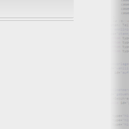
O) Daten über Zugriffe auf die Website und speichern diese
s Strato AG, der Websitebetreiber nutzt diese Daten nicht.
iffe zu erkennen, um z. B. Missbrauchsfälle aufklären zu
weisgründen aufgehoben werden, sind sie solange von der
bsite und der Webseiten auf der Basis der Logfiles ohne
ien zu.
ktuellen Besuch der Website durch die einzelnen Seiten
wsersitzung. Benötigt wird der Cookie allerdings auch nur,