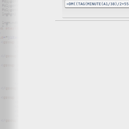
Wir, der Websitebetreiber bzw. Seitenprovider, erheben a
=DM((TAG(MINUTE(A1/38)/2+55
als „Server-Logfiles“ auf dem Server der Website ab. Fol
Besuchte Website und besuchte Webseite
Uhrzeit zum Zeitpunkt des Zugriffes
Menge der gesendeten Daten in Byte
Quelle/Verweis, von welchem Sie auf die Seite gel
Verwendeter Browser
Verwendetes Betriebssystem
Verwendete IP-Adresse
Die Server-Logfiles werden für einige Zeit gespeichert u
Strato dazu:
DSGVO und Log-Daten: Welche Daten wir von Deinen W
Datenschutzinformation
Der Websitebetreiber zeichnet die o. g. Daten selbst au
können und zur Qualitätssicherung um festzustellen, w
Löschung ausgenommen bis der Vorfall endgültig geklärt i
Reichweitenmessung & Cookies
Eine Reichweitenmessung in diesem Sinne erfolgt durch
direkte Verbindung zu Besuchern ausgewertet.
Bei Cookies handelt es sich um kleine Dateien, welche au
Diese Website verwendet ausschließlich einen Cookie 
identifiziert werden können. Andere Daten als die ID sin