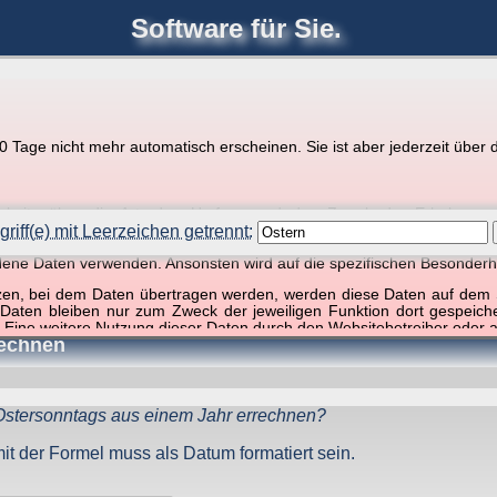
Software für Sie.
joerglorenz.de
Ihre
Software
Tage nicht mehr automatisch erscheinen. Sie ist aber jederzeit über d
pps zu Excel und VBA
r Website über die Art, den Umfang und den Zweck der Erhebun
i geht es ausschließlich um die Nutzung dieser Website, nicht abe
riff(e) mit Leerzeichen getrennt:
, so dass verschiedene Daten gespeichert werden müssen, die für das F
ndene Daten verwenden. Ansonsten wird auf die spezifischen Besonderh
ffer, 1 Begriff)
tzen, bei dem Daten übertragen werden, werden diese Daten auf dem S
 Daten bleiben nur zum Zweck der jeweiligen Funktion dort gespeic
 Eine weitere Nutzung dieser Daten durch den Websitebetreiber oder a
rechnen
nst und behandelt Ihre personenbezogenen Daten vertraulich und ent
ieser Webseite Änderungen an dieser Datenschutzerklärung vorge
 durchzulesen.
stersonntags aus einem Jahr errechnen?
zogene Daten” oder “Verarbeitung”) finden Sie in Art. 4 DSGVO.
mit der Formel muss als Datum formatiert sein.