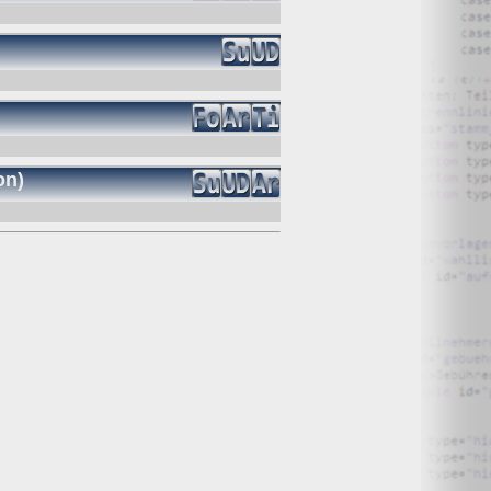
O) Daten über Zugriffe auf die Website und speichern diese
on)
s Strato AG, der Websitebetreiber nutzt diese Daten nicht.
iffe zu erkennen, um z. B. Missbrauchsfälle aufklären zu
weisgründen aufgehoben werden, sind sie solange von der
bsite und der Webseiten auf der Basis der Logfiles ohne
ien zu.
ktuellen Besuch der Website durch die einzelnen Seiten
wsersitzung. Benötigt wird der Cookie allerdings auch nur,