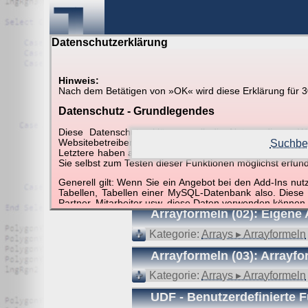
Datenschutzerklärung
Hinweis:
Nach dem Betätigen von »OK« wird diese Erklärung für 30 
Suche in Beispielen und Ti
Datenschutz - Grundlegendes
Diese Datenschutzerklärung soll die Nutzer diese
Websitebetreiber von joerglorenz.de informieren. Dabe
Suchbeg
Letztere haben aufgrund ihrer Funktionen Besonderheiten
Sie selbst zum Testen dieser Funktionen möglichst erfu
Suchergebnisse (6 Tre
Generell gilt: Wenn Sie ein Angebot bei den Add-Ins nu
Tabellen, Tabellen einer MySQL-Datenbank also. Diese
Partner, Mitarbeiter usw. diese Daten verwenden können.
Arrayformeln (02): Eige
Der Websitebetreiber nimmt Ihren Datenschutz sehr er
Technologien und die ständige Weiterentwicklung d
Kategorie:
Arrays ▸ Arrayformeln
Datenschutzerklärung in regelmäßigen Abständen wieder
Arrayformeln (03): Array
Definitionen der verwendeten Begriffe (z.B. “personenbe
Kategorie:
Arrays ▸ Arrayformeln
Zugriffsdaten
UDF - Benutzerdefinierte 