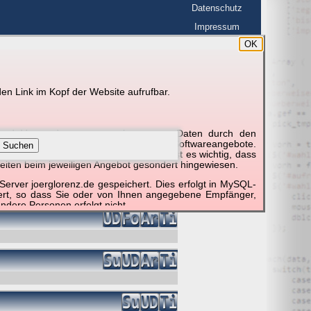
Datenschutz
Impressum
OK
BerlinHimmel
en Link im Kopf der Website aufrufbar.
g und Verwendung personenbezogener Daten durch den
r um die Nutzung besonderer einzelner Softwareangebote.
Suchen
unktionieren erforderlich sind. Hier ist es wichtig, dass
eiten beim jeweiligen Angebot gesondert hingewiesen.
erver joerglorenz.de gespeichert. Dies erfolgt in MySQL-
hert, so dass Sie oder von Ihnen angegebene Empfänger,
ndere Personen erfolgt nicht.
sprechend der gesetzlichen Vorschriften. Da durch neue
nommen werden können, empfehlen wir Ihnen, sich die