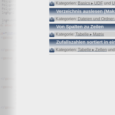
Wir, der Websitebetreiber bzw. Seitenprovider, erheben a
Kategorien:
Basics ▸ UDF
und
U
als „Server-Logfiles“ auf dem Server der Website ab. Fol
Verzeichnis auslesen (Mak
Besuchte Website und besuchte Webseite
Uhrzeit zum Zeitpunkt des Zugriffes
Kategorien:
Dateien und Ordner 
Menge der gesendeten Daten in Byte
Quelle/Verweis, von welchem Sie auf die Seite gel
Von Spalten zu Zeilen
Verwendeter Browser
Verwendetes Betriebssystem
Kategorie:
Tabelle ▸ Matrix
Verwendete IP-Adresse
Zufallszahlen sortiert in 
Die Server-Logfiles werden für einige Zeit gespeichert u
Kategorien:
Tabelle ▸ Zellen
un
Strato dazu:
DSGVO und Log-Daten: Welche Daten wir von Deinen W
Datenschutzinformation
Der Websitebetreiber zeichnet die o. g. Daten selbst au
können und zur Qualitätssicherung um festzustellen, w
Löschung ausgenommen bis der Vorfall endgültig geklärt i
Reichweitenmessung & Cookies
Eine Reichweitenmessung in diesem Sinne erfolgt durch
direkte Verbindung zu Besuchern ausgewertet.
Bei Cookies handelt es sich um kleine Dateien, welche au
Diese Website verwendet ausschließlich einen Cookie 
identifiziert werden können. Andere Daten als die ID sin