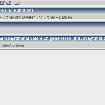
ufgrund unseres berechtigten Interesses (s. Art. 6 Abs. 1 lit. f. DSGV
DF ▸ Basics
gende Daten werden so protokolliert:
ro und Funktion)
▸ Ordner
und
Dateien und Ordner ▸ Dateien
angten
einem bestimmten Bereich generieren (mit Arrayfunkti
nd anschließend gelöscht. Dies liegt in der Zuständigkeit des Provider
d
Filter/Sortieren
ebsite-Besuchern erheben und warum
f und speichert sie für einige Zeit - aus Sicherheitsgründen um Angr
elche Seiten von wo wie oft aufgerufen werden. Müssen Daten aus Be
st.
 den Websitebetreiber nicht, es werden nur die Aufrufzahlen der We
f Ihrem Endgerät gespeichert werden. Ihr Browser greift auf diese Date
mit einer ID (zufällige Zeichenfolge, PHPSESSID), damit Sie beim a
d nicht enthalten; der Cookie verfällt sofort mit dem Beenden der Bro