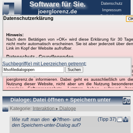
Software für Sie.
Datenschutz
Impressum
joerglorenz.de
BerlinHimmel
Datenschutzerklärung
O
Software
Hinweis:
Nach dem Betätigen von »OK« wird diese Erklärung für 30 Tag
Suche in Beispielen und Tipps zu Excel und
nicht mehr automatisch erscheinen. Sie ist aber jederzeit über de
Link im Kopf der Website aufrufbar.
VBA
Datenschutz - Grundlegendes
Suchbegriff(e) mit Leerzeichen getrennt:
Diese Datenschutzerklärung soll die Nutzer dieser Website über di
Suchen
Art, den Umfang und den Zweck der Erhebung und Verwendun
personenbezogener Daten durch den Websitebetreiber vo
joerglorenz.de informieren. Dabei geht es ausschließlich um di
Nutzung dieser Website, nicht aber um die Nutzung besondere
Suchergebnisse (1 Treffer, 1 Begriff)
einzelner Softwareangebote. Letztere haben aufgrund ihre
Funktionen Besonderheiten, so dass verschiedene Date
gespeichert werden müssen, die für das Funktionieren erforderlic
Dialoge: Datei öffnen + Speichern unter
sind. Hier ist es wichtig, dass Sie selbst zum Testen diese
Funktionen möglichst erfundene Daten verwenden. Ansonsten wir
Kategorie:
Interaktion ▸ Dialoge
auf die spezifischen Besonderheiten beim jeweiligen Angebo
gesondert hingewiesen.
(Tipp 37)
Wie ruft man den �?ffnen- und
Generell gilt: Wenn Sie ein Angebot bei den Add-Ins nutzen, be
den Speichern-unter-Dialog auf?
dem Daten übertragen werden, werden diese Daten auf de
Server joerglorenz.de gespeichert. Dies erfolgt in MySQL-Tabellen