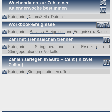
Wochendaten zur Zahl einer
Das Plugin informiert die Dienste darüber, dass Sie als Nutzer dies
Kalenderwoche bestimmen
Website besucht haben. Es besteht hierbei die Möglichkeit, das
Ihre IP-Adresse gespeichert wird. Sind Sie während des Besuch
Kategorie:
Datum/Zeit ▸ Datum
auf dieser Website in einem entsprechenden Dienst eingeloggt
werden die genannten Informationen mit diesem verknüpft. Nutze
Workbook-Ereignisse
Sie die Funktionen des Plugins – etwa indem Sie einen Beitra
teilen oder „liken“ –, werden die entsprechenden Informatione
Kategorien:
Basics ▸ Ereignisse
und
Ereignisse ▸ Basics
ebenfalls an die Facebook Inc. oder die jeweiligen anderen Dienst
übermittelt. Möchten Sie verhindern, dass ein Dienst diese Date
Zahl mit Trennzeichen trennen
mit Ihrem dortigen Konto verknüpft, loggen Sie sich bitte vor de
Besuch dieser Website dort aus und löschen Sie die gespeicherte
Kategorien:
Stringoperationen ▸ Ersetzen
und
Cookies.
Stringoperationen ▸ Verketten
Über Ihr facebook-Profil können Sie weitere Einstellungen zu
Datenverarbeitung für Werbezwecke tätigen oder der Nutzung Ihre
Zahlen zerlegen in Euro + Cent (in zwei
Daten für Werbezwecke widersprechen. Zu den Einstellunge
Zellen)
gelangen Sie hier:
https://www.facebook.com/ads/preferences/
entry_product=ad_settings_screen
Kategorie:
Stringoperationen ▸ Teile
Cookie-Deaktivierungsseite der US-amerikanischen Website
http://optout.aboutads.info/?c=2#!/
Cookie-Deaktivierungsseite der europäischen Website
http://optout.networkadvertising.org/?c=1#!/
Welche Daten, zu welchem Zweck und in welchem Umfang de
einzelne Dienst Daten erhebt, nutzt und verarbeitet und welch
Rechte sowie Einstellungsmöglichkeiten Sie zum Schutz Ihre
Privatsphäre haben, können Sie in den Datenschutzrichtlinien de
jeweiligen Dienstes nachlesen.
Bei facebook finden Sie diese hier