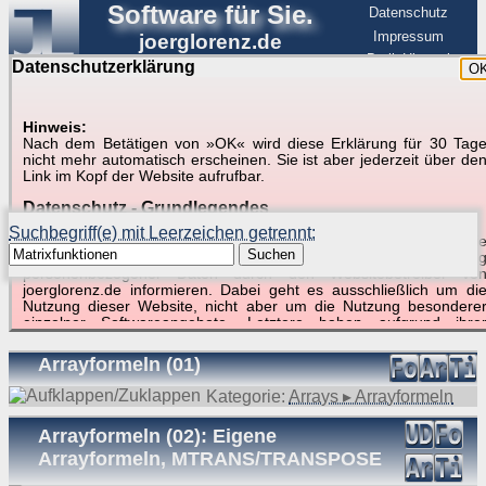
Software für Sie.
Datenschutz
Impressum
joerglorenz.de
BerlinHimmel
Datenschutzerklärung
O
Software
Hinweis:
Nach dem Betätigen von »OK« wird diese Erklärung für 30 Tag
Suche in Beispielen und Tipps zu Excel und
nicht mehr automatisch erscheinen. Sie ist aber jederzeit über de
Link im Kopf der Website aufrufbar.
VBA
Datenschutz - Grundlegendes
Suchbegriff(e) mit Leerzeichen getrennt:
Diese Datenschutzerklärung soll die Nutzer dieser Website über di
Suchen
Art, den Umfang und den Zweck der Erhebung und Verwendun
personenbezogener Daten durch den Websitebetreiber vo
joerglorenz.de informieren. Dabei geht es ausschließlich um di
Nutzung dieser Website, nicht aber um die Nutzung besondere
Suchergebnisse (28 Treffer, 1 Begriff)
einzelner Softwareangebote. Letztere haben aufgrund ihre
Funktionen Besonderheiten, so dass verschiedene Date
gespeichert werden müssen, die für das Funktionieren erforderlic
Arrayformeln (01)
sind. Hier ist es wichtig, dass Sie selbst zum Testen diese
Funktionen möglichst erfundene Daten verwenden. Ansonsten wir
Kategorie:
Arrays ▸ Arrayformeln
auf die spezifischen Besonderheiten beim jeweiligen Angebo
gesondert hingewiesen.
Arrayformeln (02): Eigene
Generell gilt: Wenn Sie ein Angebot bei den Add-Ins nutzen, be
Arrayformeln, MTRANS/TRANSPOSE
dem Daten übertragen werden, werden diese Daten auf de
Server joerglorenz.de gespeichert. Dies erfolgt in MySQL-Tabellen