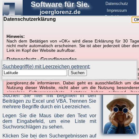
Software für Sie.
Datenschutz
Impressum
joerglorenz.de
BerlinHimmel
Datenschutzerklärung
O
Software
Hinweis:
Nach dem Betätigen von »OK« wird diese Erklärung für 30 Tag
Suche in Beispielen und Tipps zu Excel und
nicht mehr automatisch erscheinen. Sie ist aber jederzeit über de
Link im Kopf der Website aufrufbar.
VBA
Datenschutz - Grundlegendes
Suchbegriff(e) mit Leerzeichen getrennt:
Diese Datenschutzerklärung soll die Nutzer dieser Website über di
Suchen
Art, den Umfang und den Zweck der Erhebung und Verwendun
personenbezogener Daten durch den Websitebetreiber vo
joerglorenz.de informieren. Dabei geht es ausschließlich um di
Keine Suchergebnisse.
Nutzung dieser Website, nicht aber um die Nutzung besondere
einzelner Softwareangebote. Letztere haben aufgrund ihre
Suchen Sie hier mit Begriffen in den
Funktionen Besonderheiten, so dass verschiedene Date
Beiträgen zu Excel und VBA. Trennen Sie
gespeichert werden müssen, die für das Funktionieren erforderlic
sind. Hier ist es wichtig, dass Sie selbst zum Testen diese
mehrere Begriffe durch ein Leerzeichen.
Funktionen möglichst erfundene Daten verwenden. Ansonsten wir
Legen Sie die Maus über den Text vor
auf die spezifischen Besonderheiten beim jeweiligen Angebo
gesondert hingewiesen.
dem Eingabefeld, um eine Liste mit
Suchvorschlägen zu sehen.
Generell gilt: Wenn Sie ein Angebot bei den Add-Ins nutzen, be
dem Daten übertragen werden, werden diese Daten auf de
Klicken Sie bei den Suchergebnissen auf
Server joerglorenz.de gespeichert. Dies erfolgt in MySQL-Tabellen