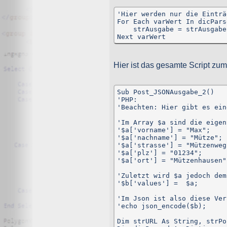
'Hier werden nur die Einträ
For Each varWert In dicPars
    strAusgabe = strAusgabe
Next varWert
Hier ist das gesamte Script zu
Sub Post_JSONAusgabe_2()

'PHP:

'Beachten: Hier gibt es ein
'Im Array $a sind die eigen
'$a['vorname'] = "Max";

'$a['nachname'] = "Mütze";

'$a['strasse'] = "Mützenweg
'$a['plz'] = "01234";

'$a['ort'] = "Mützenhausen";
'Zuletzt wird $a jedoch dem
'$b['values'] =  $a;

'Im Json ist also diese Ver
'echo json_encode($b);

Dim strURL As String, strPo