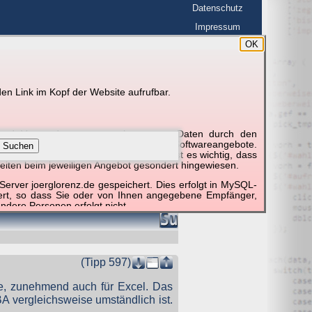
Datenschutz
Impressum
OK
BerlinHimmel
en Link im Kopf der Website aufrufbar.
g und Verwendung personenbezogener Daten durch den
r um die Nutzung besonderer einzelner Softwareangebote.
Suchen
unktionieren erforderlich sind. Hier ist es wichtig, dass
eiten beim jeweiligen Angebot gesondert hingewiesen.
erver joerglorenz.de gespeichert. Dies erfolgt in MySQL-
hert, so dass Sie oder von Ihnen angegebene Empfänger,
ndere Personen erfolgt nicht.
sprechend der gesetzlichen Vorschriften. Da durch neue
nommen werden können, empfehlen wir Ihnen, sich die
(Tipp 597)
le, zunehmend auch für Excel. Das
 vergleichsweise umständlich ist.