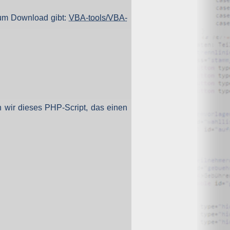
.
O) Daten über Zugriffe auf die Website und speichern diese
zum Download gibt:
VBA-tools/VBA-
s Strato AG, der Websitebetreiber nutzt diese Daten nicht.
 wir dieses PHP-Script, das einen
iffe zu erkennen, um z. B. Missbrauchsfälle aufklären zu
weisgründen aufgehoben werden, sind sie solange von der
bsite und der Webseiten auf der Basis der Logfiles ohne
ien zu.
ktuellen Besuch der Website durch die einzelnen Seiten
wsersitzung. Benötigt wird der Cookie allerdings auch nur,