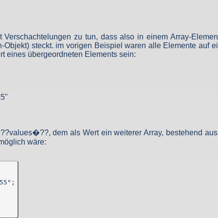
zur Aufbewahrung von Daten (z. B. Vorratsdatenspeicherung) kollidiert
estimmung nicht mehr vonnöten sein und es keine gesetzlichen Aufbewa
setzliche Zwecke erforderlich sind, erfolgt eine Einschränkung der Da
t Verschachtelungen zu tun, dass also in einem Array-Element
-Objekt) steckt. im vorigen Beispiel waren alle Elemente auf 
rt eines übergeordneten Elements sein:
echt Gebrauch machen und der Verarbeitung ihrer personenbezogenen
rg
.
5"
�??values�??, dem als Wert ein weiterer Array, bestehend aus
 möglich wäre:
5";
