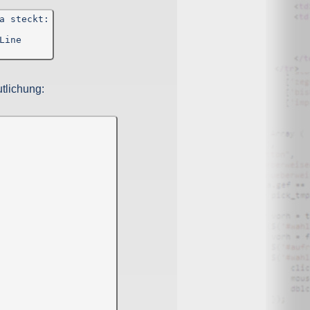
 steckt:

ine

tlichung: