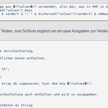
ge aus �??values�?? verwendet, also das, was in PHP in $a
ed("values").Keys

 & varWert & ": " & dicParsed("values")(varWert) & vbNewL
m Testen, zum Schluss ergänzt um ein paar Ausgaben zur Verdeu
e Verschachtelung.

tlichen Daten enthalten.

 55";



 Array $b zugewiesen, hier dem Key �??values�??:

schachtelung auch enthalten und wird so ausgegeben:

stDaten As String
