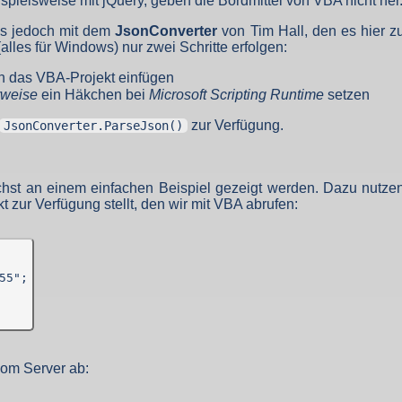
spielsweise mit jQuery, geben die Bordmittel von VBA nicht her
ufgrund unseres berechtigten Interesses (s. Art. 6 Abs. 1 lit. f. DSGV
gende Daten werden so protokolliert:
ies jedoch mit dem
JsonConverter
von Tim Hall, den es hier 
(alles für Windows) nur zwei Schritte erfolgen:
n das VBA-Projekt einfügen
angten
rweise
ein Häkchen bei
Microsoft Scripting Runtime
setzen
zur Verfügung.
JsonConverter.ParseJson()
nd anschließend gelöscht. Dies liegt in der Zuständigkeit des Provider
ebsite-Besuchern erheben und warum
hst an einem einfachen Beispiel gezeigt werden. Dazu nutzen
 zur Verfügung stellt, den wir mit VBA abrufen:
f und speichert sie für einige Zeit - aus Sicherheitsgründen um Angr
elche Seiten von wo wie oft aufgerufen werden. Müssen Daten aus Be
st.
5";

 den Websitebetreiber nicht, es werden nur die Aufrufzahlen der We
f Ihrem Endgerät gespeichert werden. Ihr Browser greift auf diese Date
vom Server ab:
mit einer ID (zufällige Zeichenfolge, PHPSESSID), damit Sie beim a
d nicht enthalten; der Cookie verfällt sofort mit dem Beenden der Bro