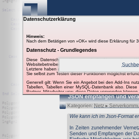
Datenschutzerklärung
Hinweis:
Nach dem Betätigen von »OK« wird diese Erklärung für 30 
Suche in Beispielen und Ti
Datenschutz - Grundlegendes
Diese Datenschutzerklärung soll die Nutzer diese
Websitebetreiber von joerglorenz.de informieren. Dabe
Suchbeg
Letztere haben aufgrund ihrer Funktionen Besonderheiten
Sie selbst zum Testen dieser Funktionen möglichst erfu
Suchergebnisse (1 Tre
Generell gilt: Wenn Sie ein Angebot bei den Add-Ins nu
Tabellen, Tabellen einer MySQL-Datenbank also. Diese
Partner, Mitarbeiter usw. diese Daten verwenden können.
JSON empfangen und vera
Der Websitebetreiber nimmt Ihren Datenschutz sehr er
Technologien und die ständige Weiterentwicklung d
Kategorien:
Netz ▸ Serverkommu
Datenschutzerklärung in regelmäßigen Abständen wieder
Wie kann ich im Json-Format 
Definitionen der verwendeten Begriffe (z.B. “personenbe
In Zeiten zunehmender Vernet
Zugriffsdaten
Senden und Empfangen der Date