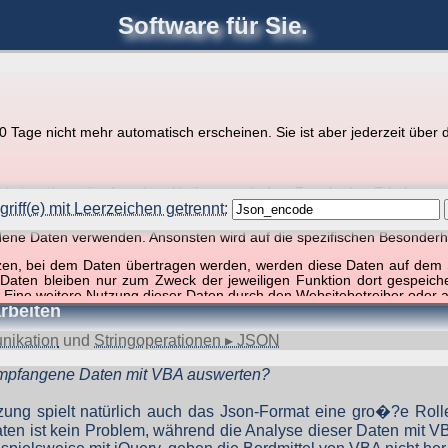
Software für Sie.
joerglorenz.de
Ihre
Software
Tage nicht mehr automatisch erscheinen. Sie ist aber jederzeit über d
pps zu Excel und VBA
r Website über die Art, den Umfang und den Zweck der Erhebun
i geht es ausschließlich um die Nutzung dieser Website, nicht abe
riff(e) mit Leerzeichen getrennt:
, so dass verschiedene Daten gespeichert werden müssen, die für das F
ndene Daten verwenden. Ansonsten wird auf die spezifischen Besonderh
ffer, 1 Begriff)
tzen, bei dem Daten übertragen werden, werden diese Daten auf dem S
 Daten bleiben nur zum Zweck der jeweiligen Funktion dort gespeic
 Eine weitere Nutzung dieser Daten durch den Websitebetreiber oder a
rbeiten
nst und behandelt Ihre personenbezogenen Daten vertraulich und ent
ieser Webseite Änderungen an dieser Datenschutzerklärung vorge
nikation
und
Stringoperationen ▸ JSON
 durchzulesen.
empfangene Daten mit VBA auswerten?
zogene Daten” oder “Verarbeitung”) finden Sie in Art. 4 DSGVO.
zung spielt natürlich auch das Json-Format eine gro�?e Rol
n ist kein Problem, während die Analyse dieser Daten mit VBA