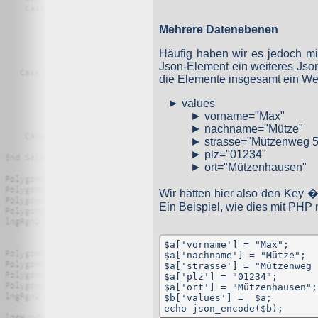
Sofern Ihr Wunsch nicht mit einer gesetzlichen Pflicht 
gespeicherte Daten werden, sollten sie für ihre Zweckb
Mehrere Datenebenen
durchgeführt werden kann, da die Daten für zulässige ge
und nicht für andere Zwecke verarbeitet.
Häufig haben wir es jedoch mi
Widerspruchsrecht
Json-Element ein weiteres Json
die Elemente insgesamt ein We
Nutzer dieser Webseite können von ihrem Widerspruchsr
values
vorname="Max"
Die Erklärung basiert auf den Mustern von
datenschutz.o
nachname="Mütze"
strasse="Mützenweg 5
plz="01234"
ort="Mützenhausen"
Wir hätten hier also den Key 
Ein Beispiel, wie dies mit PHP
$a['vorname'] = "Max";

$a['nachname'] = "Mütze";

$a['strasse'] = "Mützenweg 5
$a['plz'] = "01234";

$a['ort'] = "Mützenhausen";

$b['values'] =  $a;

echo json_encode($b);