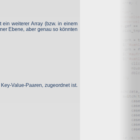
, haben Sie ein Anrecht auf Löschung Ihrer Daten. Von uns
hrungsfristen geben, gelöscht. Falls eine Löschung nicht
tenverarbeitung. In diesem Fall werden die Daten gesperrt
 ein weiterer Array (bzw. in einem
einer Ebene, aber genau so könnten
 Daten zu jeder Zeit widersprechen.
 Key-Value-Paaren, zugeordnet ist.