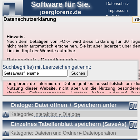
Software für Sie.
Datenschutz
Impressum
joerglorenz.de
BerlinHimmel
Datenschutzerklärung
O
Software
Hinweis:
Nach dem Betätigen von »OK« wird diese Erklärung für 30 Tag
Suche in Beispielen und Tipps zu Excel und
nicht mehr automatisch erscheinen. Sie ist aber jederzeit über de
Link im Kopf der Website aufrufbar.
VBA
Datenschutz - Grundlegendes
Suchbegriff(e) mit Leerzeichen getrennt:
Diese Datenschutzerklärung soll die Nutzer dieser Website über di
Suchen
Art, den Umfang und den Zweck der Erhebung und Verwendun
personenbezogener Daten durch den Websitebetreiber vo
joerglorenz.de informieren. Dabei geht es ausschließlich um di
Nutzung dieser Website, nicht aber um die Nutzung besondere
Suchergebnisse (5 Treffer, 1 Begriff)
einzelner Softwareangebote. Letztere haben aufgrund ihre
Funktionen Besonderheiten, so dass verschiedene Date
gespeichert werden müssen, die für das Funktionieren erforderlic
Dialoge: Datei öffnen + Speichern unter
sind. Hier ist es wichtig, dass Sie selbst zum Testen diese
Funktionen möglichst erfundene Daten verwenden. Ansonsten wir
Kategorie:
Interaktion ▸ Dialoge
auf die spezifischen Besonderheiten beim jeweiligen Angebo
gesondert hingewiesen.
Einzelnes Tabellenblatt speichern (SaveAs)
Generell gilt: Wenn Sie ein Angebot bei den Add-Ins nutzen, be
Kategorie:
Dateien und Ordner ▸ Dateioperation
dem Daten übertragen werden, werden diese Daten auf de
Server joerglorenz.de gespeichert. Dies erfolgt in MySQL-Tabellen