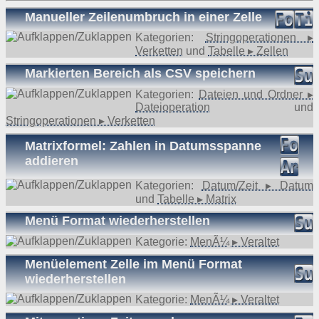
Manueller Zeilenumbruch in einer Zelle
Kategorien:
Stringoperationen ▸
Verketten
und
Tabelle ▸ Zellen
Markierten Bereich als CSV speichern
Kategorien:
Dateien und Ordner ▸
Dateioperation
und
Stringoperationen ▸ Verketten
Matrixformel: Zahlen in Datumsspanne
addieren
Kategorien:
Datum/Zeit ▸ Datum
und
Tabelle ▸ Matrix
Menü Format wiederherstellen
Kategorie:
MenÃ¼ ▸ Veraltet
Menüelement Zelle im Menü Format
wiederherstellen
Kategorie:
MenÃ¼ ▸ Veraltet