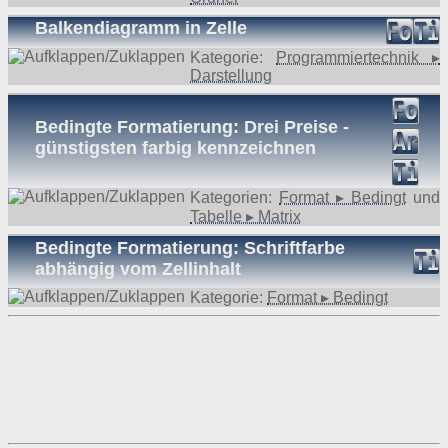
Balkendiagramm in Zelle
Kategorie:
Programmiertechnik ▸
Darstellung
Bedingte Formatierung: Drei Preise -
günstigsten farbig kennzeichnen
Kategorien:
Format ▸ Bedingt
und
Tabelle ▸ Matrix
Bedingte Formatierung: Schriftfarbe
abhängig vom Zellinhalt
Kategorie:
Format ▸ Bedingt