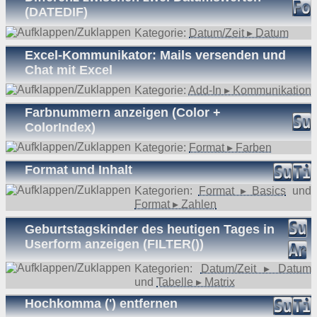
(DATEDIF)
Kategorie:
Datum/Zeit ▸ Datum
Excel-Kommunikator: Mails versenden und
Chat mit Excel
Kategorie:
Add-In ▸ Kommunikation
Farbnummern anzeigen (Color +
ColorIndex)
Kategorie:
Format ▸ Farben
Format und Inhalt
Kategorien:
Format ▸ Basics
und
Format ▸ Zahlen
Geburtstagskinder des heutigen Tages in
Userform anzeigen (FILTER())
Kategorien:
Datum/Zeit ▸ Datum
und
Tabelle ▸ Matrix
Hochkomma (') entfernen