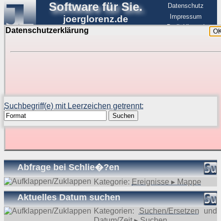
Software für Sie.
Datenschutz
Impressum
joerglorenz.de
BerlinHimmel
Datenschutzerklärung
O
Software
Suche in Beispielen und Tipps zu Excel und
VBA
Suchbegriff(e) mit Leerzeichen getrennt:
Suchen
Suchergebnisse (56 Treffer, 1 Begriff)
Abfrage bei Schlie�?en
Kategorie:
Ereignisse ▸ Mappe
Aktuelles Datum suchen
Kategorien:
Suchen/Ersetzen
und
Datum/Zeit ▸ Suchen