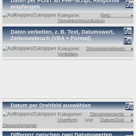
Daten per POST an PHP-Script, Response
empfangen
Kategorie:
Netz ▸
Serverkommunikation
Daten verketten, z. B. Text, Datumswert,
Zeilenumbruch (VBA + Formel)
Kategorie:
Stringoperationen ▸
Verketten
Datum per Drehfeld auswählen
Kategorien:
Steuerelemente ▸
Userform
und
Datum/Zeit ▸
Steuerelemente
Differenz zwischen zwei Datumswerten