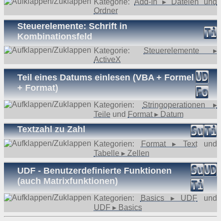
Kategorie:
Add-In ▸ Dateien und
Ordner
Steuerelemente: Schrift in
Kombinationsfeld
Kategorie:
Steuerelemente ▸
ActiveX
Teil eines Datums einlesen (VBA + Formel
+ Format)
Kategorien:
Stringoperationen ▸
Teile
und
Format ▸ Datum
Textzahl zu Zahl
Kategorien:
Format ▸ Text
und
Tabelle ▸ Zellen
UDF - Benutzerdefinierte Funktionen
(auch Matrixfunktionen)
Kategorien:
Basics ▸ UDF
und
UDF ▸ Basics