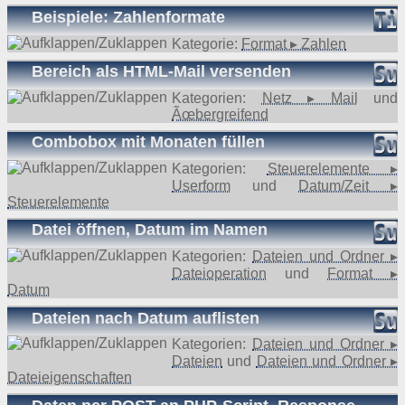
Beispiele: Zahlenformate
Kategorie:
Format ▸ Zahlen
Bereich als HTML-Mail versenden
Kategorien:
Netz ▸ Mail
und
Ãœbergreifend
Combobox mit Monaten füllen
Kategorien:
Steuerelemente ▸
Userform
und
Datum/Zeit ▸
Steuerelemente
Datei öffnen, Datum im Namen
Kategorien:
Dateien und Ordner ▸
Dateioperation
und
Format ▸
Datum
Dateien nach Datum auflisten
Kategorien:
Dateien und Ordner ▸
Dateien
und
Dateien und Ordner ▸
Dateieigenschaften