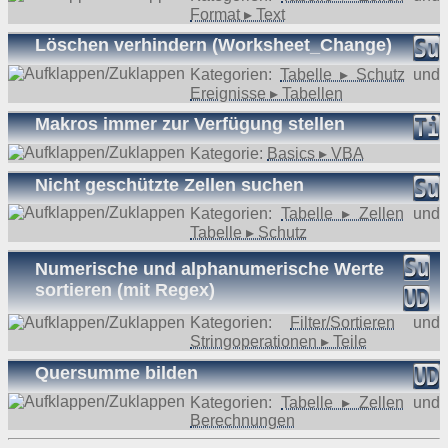
Format ▸ Text
Löschen verhindern (Worksheet_Change)
Kategorien:
Tabelle ▸ Schutz
und
Ereignisse ▸ Tabellen
Makros immer zur Verfügung stellen
Kategorie:
Basics ▸ VBA
Nicht geschützte Zellen suchen
Kategorien:
Tabelle ▸ Zellen
und
Tabelle ▸ Schutz
Numerische und alphanumerische Werte
sortieren (mit Regex)
Kategorien:
Filter/Sortieren
und
Stringoperationen ▸ Teile
Quersumme bilden
Kategorien:
Tabelle ▸ Zellen
und
Berechnungen