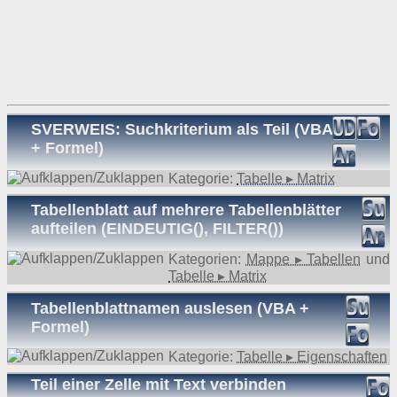
SVERWEIS: Suchkriterium als Teil (VBA
+ Formel)
Kategorie:
Tabelle ▸ Matrix
Tabellenblatt auf mehrere Tabellenblätter
aufteilen (EINDEUTIG(), FILTER())
Kategorien:
Mappe ▸ Tabellen
und
Tabelle ▸ Matrix
Tabellenblattnamen auslesen (VBA +
Formel)
Kategorie:
Tabelle ▸ Eigenschaften
Teil einer Zelle mit Text verbinden