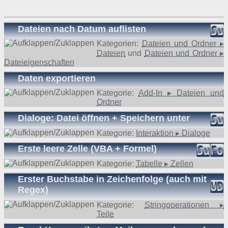
Dateien nach Datum auflisten
Kategorien:
Dateien und Ordner ▸
Dateien
und
Dateien und Ordner ▸
Dateieigenschaften
Daten exportieren
Kategorie:
Add-In ▸ Dateien und
Ordner
Dialoge: Datei öffnen + Speichern unter
Kategorie:
Interaktion ▸ Dialoge
Erste leere Zelle (VBA + Formel)
Kategorie:
Tabelle ▸ Zellen
Erster Buchstabe in Zeichenfolge (auch mit
Regex)
Kategorie:
Stringoperationen ▸
Teile