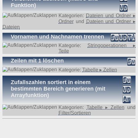
Funktion)
Kategorien:
Dateien und Ordner ▸
Ordner
und
Dateien und Ordner ▸
Dateien
Vornamen und Nachnamen trennen
Kategorie:
Stringoperationen ▸
Teile
Zeilen mit 1 löschen
Kategorie:
Tabelle ▸ Zellen
Zufallszahlen sortiert in einem
bestimmten Bereich generieren (mit
Arrayfunktion)
Kategorien:
Tabelle ▸ Zellen
und
Filter/Sortieren