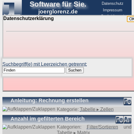
Software für Sie.
Datenschutz
Impressum
joerglorenz.de
BerlinHimmel
Datenschutzerklärung
O
Software
Suche in Beispielen und Tipps zu Excel und
VBA
Suchbegriff(e) mit Leerzeichen getrennt:
Suchen
Suchergebnisse (31 Treffer, 1 Begriff)
Anleitung: Rechnung erstellen
Kategorie:
Tabelle ▸ Zellen
Anzahl im gefilterten Bereich
Kategorien:
Filter/Sortieren
und
Tabelle ▸ Matrix