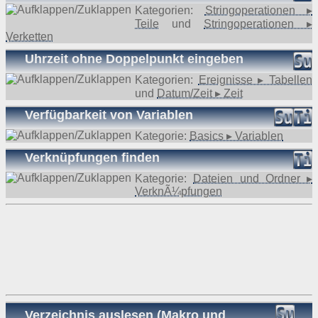
Kategorien:
Stringoperationen ▸
Teile
und
Stringoperationen ▸
Verketten
Uhrzeit ohne Doppelpunkt eingeben
Kategorien:
Ereignisse ▸ Tabellen
und
Datum/Zeit ▸ Zeit
Verfügbarkeit von Variablen
Kategorie:
Basics ▸ Variablen
Verknüpfungen finden
Kategorie:
Dateien und Ordner ▸
VerknÃ¼pfungen
Verzeichnis auslesen (Makro und