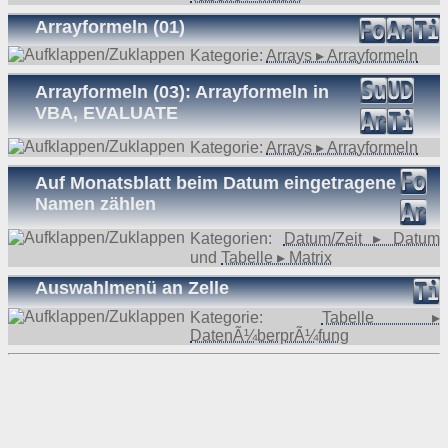
Arrayformeln (01)
Kategorie:
Arrays ▸ Arrayformeln
Arrayformeln (03): Arrayformeln in
VBA, EVALUATE
Kategorie:
Arrays ▸ Arrayformeln
Auf Monatsblatt beim Datum eingetragene
Namen zählen
Kategorien:
Datum/Zeit ▸ Datum
und
Tabelle ▸ Matrix
Auswahlmenü an Zelle
Kategorie:
Tabelle ▸
DatenÃ¼berprÃ¼fung