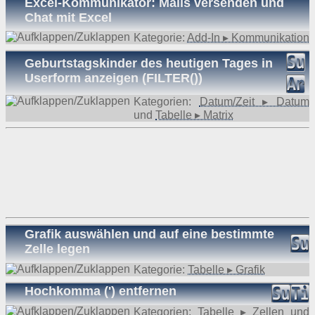
Excel-Kommunikator: Mails versenden und
Chat mit Excel
Kategorie:
Add-In ▸ Kommunikation
Geburtstagskinder des heutigen Tages in
Userform anzeigen (FILTER())
Kategorien:
Datum/Zeit ▸ Datum
und
Tabelle ▸ Matrix
Grafik auswählen und auf eine bestimmte
Zelle legen
Kategorie:
Tabelle ▸ Grafik
Hochkomma (') entfernen
Kategorien:
Tabelle ▸ Zellen
und