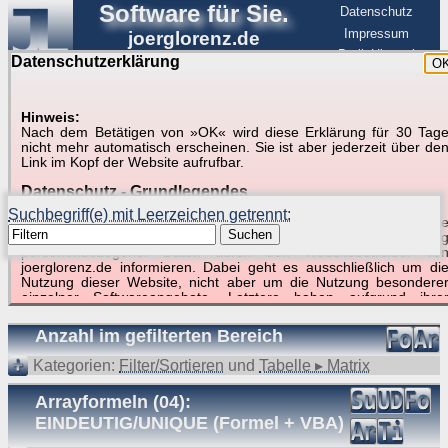
Software für Sie.
Datenschutz
Impressum
joerglorenz.de
BerlinHimmel
Datenschutzerklärung
O
Software
Hinweis:
Nach dem Betätigen von »OK« wird diese Erklärung für 30 Tag
Suche in Beispielen und Tipps zu Excel und
nicht mehr automatisch erscheinen. Sie ist aber jederzeit über de
Link im Kopf der Website aufrufbar.
VBA
Datenschutz - Grundlegendes
Suchbegriff(e) mit Leerzeichen getrennt:
Diese Datenschutzerklärung soll die Nutzer dieser Website über di
Suchen
Art, den Umfang und den Zweck der Erhebung und Verwendun
personenbezogener Daten durch den Websitebetreiber vo
joerglorenz.de informieren. Dabei geht es ausschließlich um di
Nutzung dieser Website, nicht aber um die Nutzung besondere
Suchergebnisse (7 Treffer, 1 Begriff)
einzelner Softwareangebote. Letztere haben aufgrund ihre
Funktionen Besonderheiten, so dass verschiedene Date
gespeichert werden müssen, die für das Funktionieren erforderlic
Anzahl im gefilterten Bereich
sind. Hier ist es wichtig, dass Sie selbst zum Testen diese
Funktionen möglichst erfundene Daten verwenden. Ansonsten wir
Kategorien:
Filter/Sortieren
und
Tabelle ▸ Matrix
auf die spezifischen Besonderheiten beim jeweiligen Angebo
gesondert hingewiesen.
Arrayformeln (04):
Generell gilt: Wenn Sie ein Angebot bei den Add-Ins nutzen, be
EINDEUTIG/UNIQUE (Formel + VBA)
dem Daten übertragen werden, werden diese Daten auf de
Server joerglorenz.de gespeichert. Dies erfolgt in MySQL-Tabellen