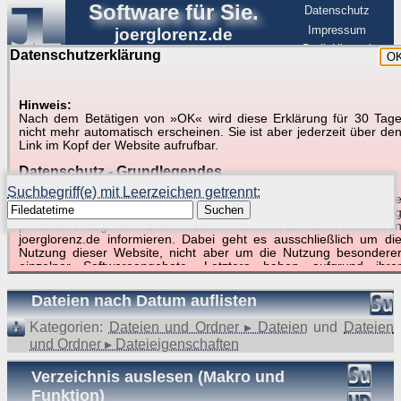
Software für Sie.
Datenschutz
Impressum
joerglorenz.de
BerlinHimmel
Datenschutzerklärung
O
Software
Hinweis:
Nach dem Betätigen von »OK« wird diese Erklärung für 30 Tag
Suche in Beispielen und Tipps zu Excel und
nicht mehr automatisch erscheinen. Sie ist aber jederzeit über de
Link im Kopf der Website aufrufbar.
VBA
Datenschutz - Grundlegendes
Suchbegriff(e) mit Leerzeichen getrennt:
Diese Datenschutzerklärung soll die Nutzer dieser Website über di
Suchen
Art, den Umfang und den Zweck der Erhebung und Verwendun
personenbezogener Daten durch den Websitebetreiber vo
joerglorenz.de informieren. Dabei geht es ausschließlich um di
Nutzung dieser Website, nicht aber um die Nutzung besondere
Suchergebnisse (2 Treffer, 1 Begriff)
einzelner Softwareangebote. Letztere haben aufgrund ihre
Funktionen Besonderheiten, so dass verschiedene Date
gespeichert werden müssen, die für das Funktionieren erforderlic
Dateien nach Datum auflisten
sind. Hier ist es wichtig, dass Sie selbst zum Testen diese
Funktionen möglichst erfundene Daten verwenden. Ansonsten wir
Kategorien:
Dateien und Ordner ▸ Dateien
und
Dateien
auf die spezifischen Besonderheiten beim jeweiligen Angebo
und Ordner ▸ Dateieigenschaften
gesondert hingewiesen.
Generell gilt: Wenn Sie ein Angebot bei den Add-Ins nutzen, be
Verzeichnis auslesen (Makro und
dem Daten übertragen werden, werden diese Daten auf de
Funktion)
Server joerglorenz.de gespeichert. Dies erfolgt in MySQL-Tabellen