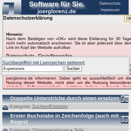
Software für Sie.
Datenschutz
Impressum
joerglorenz.de
BerlinHimmel
Datenschutzerklärung
O
Software
Hinweis:
Nach dem Betätigen von »OK« wird diese Erklärung für 30 Tag
Suche in Beispielen und Tipps zu Excel und
nicht mehr automatisch erscheinen. Sie ist aber jederzeit über de
Link im Kopf der Website aufrufbar.
VBA
Datenschutz - Grundlegendes
Suchbegriff(e) mit Leerzeichen getrennt:
Diese Datenschutzerklärung soll die Nutzer dieser Website über di
Suchen
Art, den Umfang und den Zweck der Erhebung und Verwendun
personenbezogener Daten durch den Websitebetreiber vo
joerglorenz.de informieren. Dabei geht es ausschließlich um di
Nutzung dieser Website, nicht aber um die Nutzung besondere
Suchergebnisse (7 Treffer, 1 Begriff)
einzelner Softwareangebote. Letztere haben aufgrund ihre
Funktionen Besonderheiten, so dass verschiedene Date
gespeichert werden müssen, die für das Funktionieren erforderlic
Doppelte Unterstriche durch einen ersetzen
sind. Hier ist es wichtig, dass Sie selbst zum Testen diese
Funktionen möglichst erfundene Daten verwenden. Ansonsten wir
Kategorie:
Suchen/Ersetzen
auf die spezifischen Besonderheiten beim jeweiligen Angebo
gesondert hingewiesen.
Erster Buchstabe in Zeichenfolge (auch mit
Regex)
Generell gilt: Wenn Sie ein Angebot bei den Add-Ins nutzen, be
dem Daten übertragen werden, werden diese Daten auf de
Kategorie:
Stringoperationen ▸ Teile
Server joerglorenz.de gespeichert. Dies erfolgt in MySQL-Tabellen