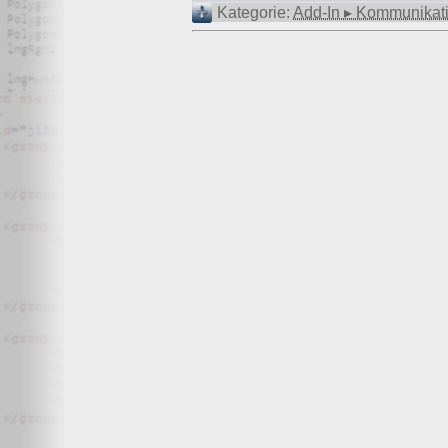
Wir, der Websitebetreiber bzw. Seitenprovider, erheben a
Kategorie:
Add-In ▸ Kommunikat
als „Server-Logfiles“ auf dem Server der Website ab. Fol
Besuchte Website und besuchte Webseite
Uhrzeit zum Zeitpunkt des Zugriffes
Menge der gesendeten Daten in Byte
Quelle/Verweis, von welchem Sie auf die Seite gel
Verwendeter Browser
Verwendetes Betriebssystem
Verwendete IP-Adresse
Die Server-Logfiles werden für einige Zeit gespeichert u
Strato dazu:
DSGVO und Log-Daten: Welche Daten wir von Deinen W
Datenschutzinformation
Der Websitebetreiber zeichnet die o. g. Daten selbst au
können und zur Qualitätssicherung um festzustellen, w
Löschung ausgenommen bis der Vorfall endgültig geklärt i
Reichweitenmessung & Cookies
Eine Reichweitenmessung in diesem Sinne erfolgt durch
direkte Verbindung zu Besuchern ausgewertet.
Bei Cookies handelt es sich um kleine Dateien, welche au
Diese Website verwendet ausschließlich einen Cookie 
identifiziert werden können. Andere Daten als die ID sin