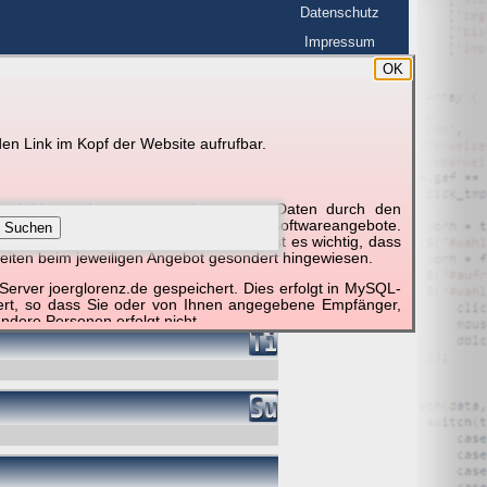
Datenschutz
Impressum
OK
BerlinHimmel
en Link im Kopf der Website aufrufbar.
g und Verwendung personenbezogener Daten durch den
r um die Nutzung besonderer einzelner Softwareangebote.
Suchen
unktionieren erforderlich sind. Hier ist es wichtig, dass
eiten beim jeweiligen Angebot gesondert hingewiesen.
erver joerglorenz.de gespeichert. Dies erfolgt in MySQL-
hert, so dass Sie oder von Ihnen angegebene Empfänger,
ndere Personen erfolgt nicht.
sprechend der gesetzlichen Vorschriften. Da durch neue
nommen werden können, empfehlen wir Ihnen, sich die