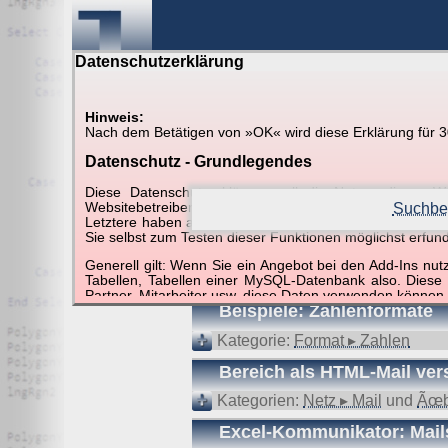
Datenschutzerklärung
Hinweis:
Nach dem Betätigen von »OK« wird diese Erklärung für 30 
Suche in Beispielen und Ti
Datenschutz - Grundlegendes
Diese Datenschutzerklärung soll die Nutzer diese
Websitebetreiber von joerglorenz.de informieren. Dabe
Suchbeg
Letztere haben aufgrund ihrer Funktionen Besonderheiten
Sie selbst zum Testen dieser Funktionen möglichst erfu
Suchergebnisse (3 Tre
Generell gilt: Wenn Sie ein Angebot bei den Add-Ins nu
Tabellen, Tabellen einer MySQL-Datenbank also. Diese
Partner, Mitarbeiter usw. diese Daten verwenden können.
Beispiele: Zahlenformate
Der Websitebetreiber nimmt Ihren Datenschutz sehr er
Technologien und die ständige Weiterentwicklung d
Kategorie:
Format ▸ Zahlen
Datenschutzerklärung in regelmäßigen Abständen wieder
Bereich als HTML-Mail ve
Definitionen der verwendeten Begriffe (z.B. “personenbe
Kategorien:
Netz ▸ Mail
und
Ãœb
Zugriffsdaten
Excel-Kommunikator: Mail