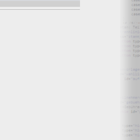
O) Daten über Zugriffe auf die Website und speichern diese
s Strato AG, der Websitebetreiber nutzt diese Daten nicht.
iffe zu erkennen, um z. B. Missbrauchsfälle aufklären zu
weisgründen aufgehoben werden, sind sie solange von der
bsite und der Webseiten auf der Basis der Logfiles ohne
ien zu.
ktuellen Besuch der Website durch die einzelnen Seiten
wsersitzung. Benötigt wird der Cookie allerdings auch nur,