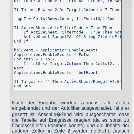
Dim lngLZ As LongPtr, intS As Integer, intSAkt As 
Menge der gesendeten Daten in Byte
Quelle/Verweis, von welchem Sie auf die Seite gelangten
If Target.Row <> 2 Or Target.Column > 7 Then Exit S
Verwendeter Browser
Verwendetes Betriebssystem
lngLZ = Cells(Rows.Count, 1).End(xlUp).Row

Verwendete IP-Adresse
If ActiveSheet.AutoFilterMode = True Then

Die Server-Logfiles werden für einige Zeit gespeichert un
    If ActiveSheet.FilterMode = True Then ActiveSh
anschließend gelöscht. Dies liegt in der Zuständigkeit des Provider
    ActiveSheet.Range("A4:G" & lngLZ).AutoFilter

Strato AG, der Websitebetreiber nutzt diese Daten nicht. Strat
End If

dazu:
DSGVO und Log-Daten: Welche Daten wir von Deinen Website
bolEvent = Application.EnableEvents

Besuchern erheben und warum
Application.EnableEvents = False

Datenschutzinformation
For intS = 1 To 7

    If intS <> Target.Column Then Cells(2, intS).C
Der Websitebetreiber zeichnet die o. g. Daten selbst auf un
Next

speichert sie für einige Zeit - aus Sicherheitsgründen um Angriff
Application.EnableEvents = bolEvent

zu erkennen, um z. B. Missbrauchsfälle aufklären zu können un
zur Qualitätssicherung um festzustellen, welche Seiten von wo wi
If Target <> "" Then ActiveSheet.Range("A4:G" & ln
oft aufgerufen werden. Müssen Daten aus Beweisgründe
End Sub
aufgehoben werden, sind sie solange von der Löschun
ausgenommen bis der Vorfall endgültig geklärt ist.
Nach der Eingabe werden zunächst alle Zeilen
Reichweitenmessung & Cookies
eingeblendet und der Autofilter ausgeschaltet, falls er
gesetzt ist. Anschlie�?end wird ausgeschaltet, dass
Eine Reichweitenmessung in diesem Sinne erfolgt durch de
die Tabelle auf Ereignisse reagiert (da es sonst zu
Websitebetreiber nicht, es werden nur die Aufrufzahlen der Websit
und der Webseiten auf der Basis der Logfiles ohne direkt
Endlosschleifen kommen könnte) und die Inhalte der
Verbindung zu Besuchern ausgewertet.
anderen Zellen in Zeile 2 werden gelöscht. Danach