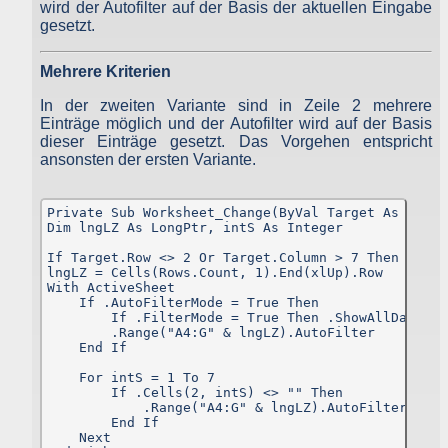
wird der Autofilter auf der Basis der aktuellen Eingabe
Bei Cookies handelt es sich um kleine Dateien, welche auf Ihre
gesetzt.
Endgerät gespeichert werden. Ihr Browser greift auf diese Dateie
zu.
Mehrere Kriterien
Diese Website verwendet ausschließlich einen Cookie mit einer I
(zufällige Zeichenfolge, PHPSESSID), damit Sie beim aktuelle
Besuch der Website durch die einzelnen Seiten identifiziert werde
In der zweiten Variante sind in Zeile 2 mehrere
können. Andere Daten als die ID sind nicht enthalten; der Cooki
Einträge möglich und der Autofilter wird auf der Basis
verfällt sofort mit dem Beenden der Browsersitzung. Benötigt wir
dieser Einträge gesetzt. Das Vorgehen entspricht
der Cookie allerdings auch nur, wenn Sie dem Anbieter pe
ansonsten der ersten Variante.
Kontaktformular eine Nachricht senden. So müssen Sie bei eine
Fehler nicht alles neu ausfüllen.
Außerdem wird ein Cookie verwendet, in dem enthalten ist, das
Sie diese Datenschutzerklärung gesehen haben, damit dies
Private Sub Worksheet_Change(ByVal Target As Excel.
Erklärung, dass dieser Cookie gespeichert wird, nicht bei jede
Dim lngLZ As LongPtr, intS As Integer

Aufruf der Website erscheint.
If Target.Row <> 2 Or Target.Column > 7 Then Exit S
Gängige Browser bieten die Einstellungsoption, Cookies nich
lngLZ = Cells(Rows.Count, 1).End(xlUp).Row

zuzulassen.
With ActiveSheet

Hinweis: Es ist nicht gewährleistet, dass Sie auf alle Funktione
    If .AutoFilterMode = True Then

dieser Website ohne Einschränkungen zugreifen können, wenn Si
        If .FilterMode = True Then .ShowAllData

entsprechende Einstellungen vornehmen. Wenn Sie dem Anbiete
        .Range("A4:G" & lngLZ).AutoFilter

keine Nachricht senden und damit leben können, dass di
    End If

Datenschutzerklärung bei jedem Aufruf der Website erscheint
merkt man das Fehlen der Cookies sonst aber auch nicht.
    For intS = 1 To 7

        If .Cells(2, intS) <> "" Then

            .Range("A4:G" & lngLZ).AutoFilter Fiel
Erfassung und Verarbeitung personenbezogener Daten
        End If

    Next

Als personenbezogene Daten gelten sämtliche Informationen