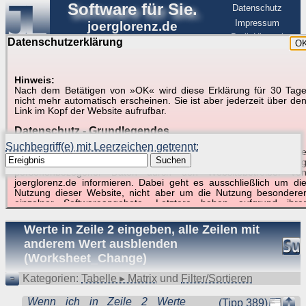
Software für Sie.
Datenschutz
Impressum
joerglorenz.de
BerlinHimmel
Datenschutzerklärung
O
Software
Hinweis:
Nach dem Betätigen von »OK« wird diese Erklärung für 30 Tag
Suche in Beispielen und Tipps zu Excel und
nicht mehr automatisch erscheinen. Sie ist aber jederzeit über de
Link im Kopf der Website aufrufbar.
VBA
Datenschutz - Grundlegendes
Suchbegriff(e) mit Leerzeichen getrennt:
Diese Datenschutzerklärung soll die Nutzer dieser Website über di
Suchen
Art, den Umfang und den Zweck der Erhebung und Verwendun
personenbezogener Daten durch den Websitebetreiber vo
joerglorenz.de informieren. Dabei geht es ausschließlich um di
Nutzung dieser Website, nicht aber um die Nutzung besondere
Suchergebnisse (1 Treffer, 1 Begriff)
einzelner Softwareangebote. Letztere haben aufgrund ihre
Funktionen Besonderheiten, so dass verschiedene Date
gespeichert werden müssen, die für das Funktionieren erforderlic
Werte in Zeile 2 eingeben, alle Zeilen mit
sind. Hier ist es wichtig, dass Sie selbst zum Testen diese
anderem Wert ausblenden
Funktionen möglichst erfundene Daten verwenden. Ansonsten wir
auf die spezifischen Besonderheiten beim jeweiligen Angebo
(Worksheet_Change)
gesondert hingewiesen.
Kategorien:
Tabelle ▸ Matrix
und
Filter/Sortieren
Generell gilt: Wenn Sie ein Angebot bei den Add-Ins nutzen, be
dem Daten übertragen werden, werden diese Daten auf de
Wenn ich in Zeile 2 Werte
(Tipp 389)
Server joerglorenz.de gespeichert. Dies erfolgt in MySQL-Tabellen