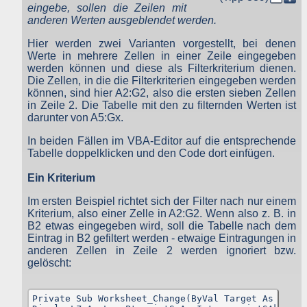
eingebe, sollen die Zeilen mit
Tabellen einer MySQL-Datenbank also. Diese Daten bleiben nu
zum Zweck der jeweiligen Funktion dort gespeichert, so dass Si
anderen Werten ausgeblendet werden.
oder von Ihnen angegebene Empfänger, Partner, Mitarbeiter usw
diese Daten verwenden können. Eine weitere Nutzung diese
Hier werden zwei Varianten vorgestellt, bei denen
Daten durch den Websitebetreiber oder andere Personen erfolg
Werte in mehrere Zellen in einer Zeile eingegeben
nicht.
werden können und diese als Filterkriterium dienen.
Der Websitebetreiber nimmt Ihren Datenschutz sehr ernst un
Die Zellen, in die die Filterkriterien eingegeben werden
behandelt Ihre personenbezogenen Daten vertraulich un
können, sind hier A2:G2, also die ersten sieben Zellen
entsprechend der gesetzlichen Vorschriften. Da durch neu
in Zeile 2. Die Tabelle mit den zu filternden Werten ist
Technologien und die ständige Weiterentwicklung dieser Webseit
darunter von A5:Gx.
Änderungen an dieser Datenschutzerklärung vorgenomme
werden können, empfehlen wir Ihnen, sich di
In beiden Fällen im VBA-Editor auf die entsprechende
Datenschutzerklärung in regelmäßigen Abständen wiede
durchzulesen.
Tabelle doppelklicken und den Code dort einfügen.
Definitionen der verwendeten Begriffe (z.B. “personenbezogen
Ein Kriterium
Daten” oder “Verarbeitung”) finden Sie in Art. 4 DSGVO.
Im ersten Beispiel richtet sich der Filter nach nur einem
Zugriffsdaten
Kriterium, also einer Zelle in A2:G2. Wenn also z. B. in
B2 etwas eingegeben wird, soll die Tabelle nach dem
Wir, der Websitebetreiber bzw. Seitenprovider, erheben aufgrun
Eintrag in B2 gefiltert werden - etwaige Eintragungen in
unseres berechtigten Interesses (s. Art. 6 Abs. 1 lit. f. DSGVO
anderen Zellen in Zeile 2 werden ignoriert bzw.
Daten über Zugriffe auf die Website und speichern diese al
gelöscht:
„Server-Logfiles“ auf dem Server der Website ab. Folgende Date
werden so protokolliert:
Besuchte Website und besuchte Webseite
Private Sub Worksheet_Change(ByVal Target As Excel.
Uhrzeit zum Zeitpunkt des Zugriffes