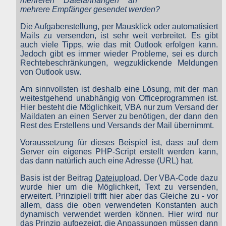
mehreren Dateianhängen an
Tabellen einer MySQL-Datenbank also. Diese Daten bleiben nu
mehrere Empfänger gesendet werden?
zum Zweck der jeweiligen Funktion dort gespeichert, so dass Si
oder von Ihnen angegebene Empfänger, Partner, Mitarbeiter usw
Die Aufgabenstellung, per Mausklick oder automatisiert
diese Daten verwenden können. Eine weitere Nutzung diese
Mails zu versenden, ist sehr weit verbreitet. Es gibt
Daten durch den Websitebetreiber oder andere Personen erfolg
auch viele Tipps, wie das mit Outlook erfolgen kann.
nicht.
Jedoch gibt es immer wieder Probleme, sei es durch
Der Websitebetreiber nimmt Ihren Datenschutz sehr ernst un
Rechtebeschränkungen, wegzuklickende Meldungen
behandelt Ihre personenbezogenen Daten vertraulich un
von Outlook usw.
entsprechend der gesetzlichen Vorschriften. Da durch neu
Technologien und die ständige Weiterentwicklung dieser Webseit
Am sinnvollsten ist deshalb eine Lösung, mit der man
Änderungen an dieser Datenschutzerklärung vorgenomme
werden können, empfehlen wir Ihnen, sich di
weitestgehend unabhängig von Officeprogrammen ist.
Datenschutzerklärung in regelmäßigen Abständen wiede
Hier besteht die Möglichkeit, VBA nur zum Versand der
durchzulesen.
Maildaten an einen Server zu benötigen, der dann den
Rest des Erstellens und Versands der Mail übernimmt.
Definitionen der verwendeten Begriffe (z.B. “personenbezogen
Daten” oder “Verarbeitung”) finden Sie in Art. 4 DSGVO.
Voraussetzung für dieses Beispiel ist, dass auf dem
Server ein eigenes PHP-Script erstellt werden kann,
Zugriffsdaten
das dann natürlich auch eine Adresse (URL) hat.
Wir, der Websitebetreiber bzw. Seitenprovider, erheben aufgrun
Basis ist der Beitrag
Dateiupload
. Der VBA-Code dazu
unseres berechtigten Interesses (s. Art. 6 Abs. 1 lit. f. DSGVO
wurde hier um die Möglichkeit, Text zu versenden,
Daten über Zugriffe auf die Website und speichern diese al
„Server-Logfiles“ auf dem Server der Website ab. Folgende Date
erweitert. Prinzipiell trifft hier aber das Gleiche zu - vor
werden so protokolliert:
allem, dass die oben verwendeten Konstanten auch
dynamisch verwendet werden können. Hier wird nur
Besuchte Website und besuchte Webseite
das Prinzip aufgezeigt, die Anpassungen müssen dann
Uhrzeit zum Zeitpunkt des Zugriffes