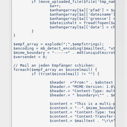
	if (move_uploaded_file($file['tmp_name'], $uploadpfad)) {

		$a++;

Das Plugin informiert die Dienste darüber, dass Sie als Nutzer dies
		$anhangarray[$a]['pfad'] = $uploadpfad;

Website besucht haben. Es besteht hierbei die Möglichkeit, das
		$anhangarray[$a]['dateiname'] = $datname;

Ihre IP-Adresse gespeichert wird. Sind Sie während des Besuch
		$anhangarray[$a]['groesse'] = filesize($uploadpfad);

auf dieser Website in einem entsprechenden Dienst eingeloggt
		$dateiinhalt = fread(fopen($uploadpfad, "r"), filesize($uploadpfad));

werden die genannten Informationen mit diesem verknüpft. Nutze
		$anhangarray[$a]['data'] = chunk_split(base64_encode($dateiinhalt));

Sie die Funktionen des Plugins – etwa indem Sie einen Beitra
	}

teilen oder „liken“ –, werden die entsprechenden Informatione
}

ebenfalls an die Facebook Inc. oder die jeweiligen anderen Dienst
übermittelt. Möchten Sie verhindern, dass ein Dienst diese Date
$empf_array = explode(";",$empfstrings);

mit Ihrem dortigen Konto verknüpft, loggen Sie sich bitte vor de
$encoding = mb_detect_encoding($mailtext, "utf-8, 
Besuch dieser Website dort aus und löschen Sie die gespeicherte
$mime_boundary = "-----=" . md5(uniqid(microtime()
Cookies.
$versendet = 0;

Über Ihr facebook-Profil können Sie weitere Einstellungen zu
// Mail an jeden Empfänger schicken:

Datenverarbeitung für Werbezwecke tätigen oder der Nutzung Ihre
foreach($empf_array as $einzelmail) {           

Daten für Werbezwecke widersprechen. Zu den Einstellunge
	if (trim($einzelmail) != "") {

gelangen Sie hier:
https://www.facebook.com/ads/preferences/
entry_product=ad_settings_screen
		$header  ="From:" . $abstext . "<" . $absmail . ">\n";

Cookie-Deaktivierungsseite der US-amerikanischen Website
		$header.= "MIME-Version: 1.0\r\n";

http://optout.aboutads.info/?c=2#!/
		$header.= "Content-Type: multipart/mixed;\r\n";

Cookie-Deaktivierungsseite der europäischen Website
		$header.= " boundary=\"" . $mime_boundary . "\"\r\n";

http://optout.networkadvertising.org/?c=1#!/
		$content = "This is a multi-part message in MIME format.\r\n\r\n";

Welche Daten, zu welchem Zweck und in welchem Umfang de
		$content.= "--".$mime_boundary."\r\n";

einzelne Dienst Daten erhebt, nutzt und verarbeitet und welch
		$content.= "Content-Type: text/plain; charset=\"$encoding\"\r\n";

Rechte sowie Einstellungsmöglichkeiten Sie zum Schutz Ihre
		$content.= "Content-Transfer-Encoding: 8bit\r\n\r\n";

Privatsphäre haben, können Sie in den Datenschutzrichtlinien de
		$content.= $mailtext . "\r\n";

jeweiligen Dienstes nachlesen.
Bei facebook finden Sie diese hier