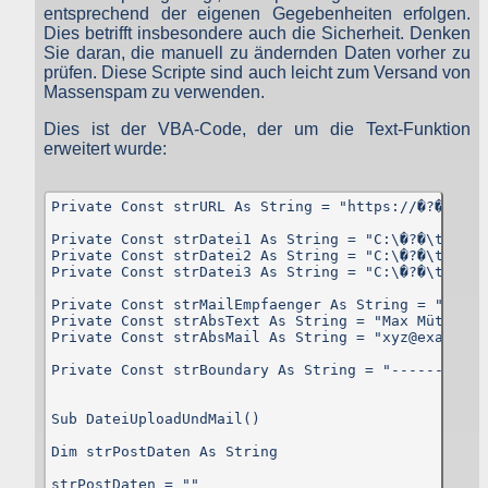
entsprechend der eigenen Gegebenheiten erfolgen.
Menge der gesendeten Daten in Byte
Quelle/Verweis, von welchem Sie auf die Seite gelangten
Dies betrifft insbesondere auch die Sicherheit. Denken
Verwendeter Browser
Sie daran, die manuell zu ändernden Daten vorher zu
Verwendetes Betriebssystem
prüfen. Diese Scripte sind auch leicht zum Versand von
Verwendete IP-Adresse
Massenspam zu verwenden.
Die Server-Logfiles werden für einige Zeit gespeichert un
Dies ist der VBA-Code, der um die Text-Funktion
anschließend gelöscht. Dies liegt in der Zuständigkeit des Provider
Strato AG, der Websitebetreiber nutzt diese Daten nicht. Strat
erweitert wurde:
dazu:
DSGVO und Log-Daten: Welche Daten wir von Deinen Website
Besuchern erheben und warum
Private Const strURL As String = "https://�?�Ihre 
Datenschutzinformation
Private Const strDatei1 As String = "C:\�?�\test1.j
Der Websitebetreiber zeichnet die o. g. Daten selbst auf un
Private Const strDatei2 As String = "C:\�?�\test2.j
speichert sie für einige Zeit - aus Sicherheitsgründen um Angriff
Private Const strDatei3 As String = "C:\�?�\test3.j
zu erkennen, um z. B. Missbrauchsfälle aufklären zu können un
zur Qualitätssicherung um festzustellen, welche Seiten von wo wi
Private Const strMailEmpfaenger As String = "info1
oft aufgerufen werden. Müssen Daten aus Beweisgründe
Private Const strAbsText As String = "Max Mütze"

aufgehoben werden, sind sie solange von der Löschun
Private Const strAbsMail As String = "xyz@example.o
ausgenommen bis der Vorfall endgültig geklärt ist.
Private Const strBoundary As String = "-----------
Reichweitenmessung & Cookies
Sub DateiUploadUndMail()

Eine Reichweitenmessung in diesem Sinne erfolgt durch de
Websitebetreiber nicht, es werden nur die Aufrufzahlen der Websit
Dim strPostDaten As String

und der Webseiten auf der Basis der Logfiles ohne direkt
Verbindung zu Besuchern ausgewertet.
strPostDaten = ""
