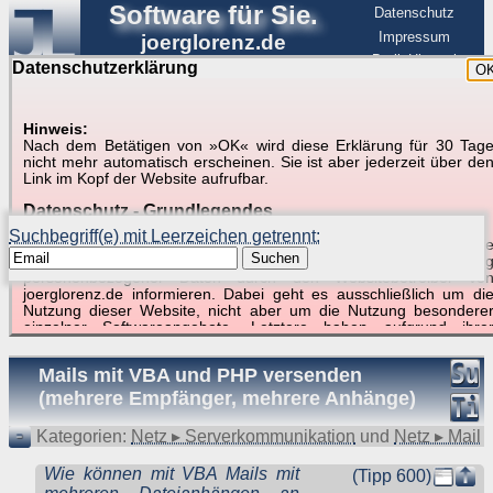
Software für Sie.
Datenschutz
Impressum
joerglorenz.de
BerlinHimmel
Datenschutzerklärung
O
Software
Hinweis:
Nach dem Betätigen von »OK« wird diese Erklärung für 30 Tag
Suche in Beispielen und Tipps zu Excel und
nicht mehr automatisch erscheinen. Sie ist aber jederzeit über de
Link im Kopf der Website aufrufbar.
VBA
Datenschutz - Grundlegendes
Suchbegriff(e) mit Leerzeichen getrennt:
Diese Datenschutzerklärung soll die Nutzer dieser Website über di
Suchen
Art, den Umfang und den Zweck der Erhebung und Verwendun
personenbezogener Daten durch den Websitebetreiber vo
joerglorenz.de informieren. Dabei geht es ausschließlich um di
Nutzung dieser Website, nicht aber um die Nutzung besondere
Suchergebnisse (1 Treffer, 1 Begriff)
einzelner Softwareangebote. Letztere haben aufgrund ihre
Funktionen Besonderheiten, so dass verschiedene Date
gespeichert werden müssen, die für das Funktionieren erforderlic
Mails mit VBA und PHP versenden
sind. Hier ist es wichtig, dass Sie selbst zum Testen diese
Funktionen möglichst erfundene Daten verwenden. Ansonsten wir
(mehrere Empfänger, mehrere Anhänge)
auf die spezifischen Besonderheiten beim jeweiligen Angebo
gesondert hingewiesen.
Kategorien:
Netz ▸ Serverkommunikation
und
Netz ▸ Mail
Generell gilt: Wenn Sie ein Angebot bei den Add-Ins nutzen, be
Wie können mit VBA Mails mit
dem Daten übertragen werden, werden diese Daten auf de
(Tipp 600)
Server joerglorenz.de gespeichert. Dies erfolgt in MySQL-Tabellen