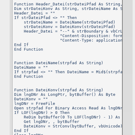
Function Header_Datei(strDateiPfad As String, strB
welche dazu dienen, Ihre Person zu bestimmen und welche z
Dim strDateiKonv As String, strDateiName As String

Ihnen zurückverfolgt werden können – also beispielsweise Ih
Header_Datei = ""

Name, Ihre E-Mail-Adresse und Telefonnummer.
If strDateiPfad <> "" Then

Der Websitebetreiber gibt personenbezogene Daten, die i
    strDateiName = DateiName(strDateiPfad)

irgendeiner Form beim Aufruf bzw. Nutzen der Website übertrage
    strDateiKonv = DateiKonv(strDateiPfad)

werden sollten, grundsätzlich nicht weiter.
    Header_Datei = "--" & strBoundary & vbCrLf & _

                   "Content-Disposition: form-data
Für den Besuch der Website sind auch keine Angaben zu Ihre
                   "Content-Type: application/octe
Person notwendig. Erst wenn Sie eine Kontaktmöglichkeit zu
End If

Betreiber wahrnehmen, werden diese erforderlich. Diese dor
End Function

eingetragenen Angaben gelangen direkt per Mail zum Betreiber
werden also nur während des Übertragungsvorganges auf de
Server gespeichert und nach der Übertragung sofort gelöscht.
Function DateiName(strpfad As String)

DateiName = ""

Die übertragenen Daten werden nur zur Bearbeitung des Vorgang
If strpfad <> "" Then DateiName = Mid$(strpfad, In
und ansonsten nicht genutzt, also auch nicht weitergegeben.
End Function

Google Analytics
Function DateiKonv(strpfad As String)

Dim lngDNr As LongPtr, bytBuffer() As Byte

Dieser Dienst wird nicht genutzt.
DateiKonv = ""

lngDNr = FreeFile

Open strpfad For Binary Access Read As lngDNr

Google AdSense
If LOF(lngDNr) > 0 Then

    ReDim bytBuffer(0 To LOF(lngDNr) - 1) As Byte

Diese Website verwendet Google AdSense. Es handelt sich hierbe
    Get lngDNr, , bytBuffer

um einen Dienst der Google Inc., 1600 Amphitheatre Parkway
    DateiKonv = StrConv(bytBuffer, vbUnicode)

Mountain View, CA 94043, USA, zum Einbinden vo
End If

Werbeanzeigen. Google AdSense verwendet Cookies. Dies sin