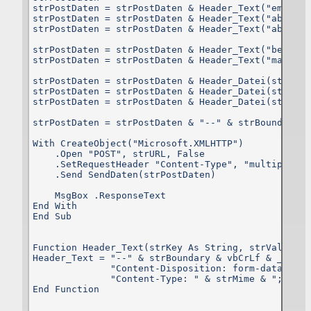
strPostDaten = strPostDaten & Header_Text("empfaen
Bei Cookies handelt es sich um kleine Dateien, welche auf Ihre
strPostDaten = strPostDaten & Header_Text("abstext
Endgerät gespeichert werden. Ihr Browser greift auf diese Dateie
strPostDaten = strPostDaten & Header_Text("absmail
zu.
strPostDaten = strPostDaten & Header_Text("betreff
Diese Website verwendet ausschließlich einen Cookie mit einer I
strPostDaten = strPostDaten & Header_Text("mailtex
(zufällige Zeichenfolge, PHPSESSID), damit Sie beim aktuelle
Besuch der Website durch die einzelnen Seiten identifiziert werde
strPostDaten = strPostDaten & Header_Datei(strDate
können. Andere Daten als die ID sind nicht enthalten; der Cooki
strPostDaten = strPostDaten & Header_Datei(strDate
verfällt sofort mit dem Beenden der Browsersitzung. Benötigt wir
strPostDaten = strPostDaten & Header_Datei(strDate
der Cookie allerdings auch nur, wenn Sie dem Anbieter pe
Kontaktformular eine Nachricht senden. So müssen Sie bei eine
strPostDaten = strPostDaten & "--" & strBoundary & 
Fehler nicht alles neu ausfüllen.
Außerdem wird ein Cookie verwendet, in dem enthalten ist, das
With CreateObject("Microsoft.XMLHTTP")

Sie diese Datenschutzerklärung gesehen haben, damit dies
    .Open "POST", strURL, False

Erklärung, dass dieser Cookie gespeichert wird, nicht bei jede
    .SetRequestHeader "Content-Type", "multipart/f
Aufruf der Website erscheint.
    .Send SendDaten(strPostDaten)

Gängige Browser bieten die Einstellungsoption, Cookies nich
    MsgBox .ResponseText

zuzulassen.
End With

Hinweis: Es ist nicht gewährleistet, dass Sie auf alle Funktione
End Sub

dieser Website ohne Einschränkungen zugreifen können, wenn Si
entsprechende Einstellungen vornehmen. Wenn Sie dem Anbiete
keine Nachricht senden und damit leben können, dass di
Function Header_Text(strKey As String, strValue As
Datenschutzerklärung bei jedem Aufruf der Website erscheint
Header_Text = "--" & strBoundary & vbCrLf & _

merkt man das Fehlen der Cookies sonst aber auch nicht.
              "Content-Disposition: form-data; nam
              "Content-Type: " & strMime & "; char
Erfassung und Verarbeitung personenbezogener Daten
End Function

Als personenbezogene Daten gelten sämtliche Informationen