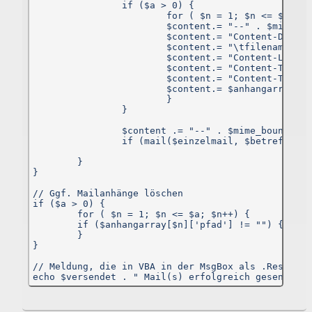
		if ($a > 0) {                           // Ggf. Mailanhänge anfügen

https://www.facebook.com/about/privacy/
,
			for ( $n = 1; $n <= $a; $n++) {

Twitter:
Twitter Datenschutzrichtlinie
			$content.= "--" . $mime_boundary . "\r\n";

Google+:
Datenschutzerklärung
.
			$content.= "Content-Disposition: attachment;\r\n";

			$content.= "\tfilename=\"" . $anhangarray[$n]['dateiname'] . "\";\r\n";

Rechte des Nutzers
			$content.= "Content-Length: " . $anhangarray[$n]['groesse'] . ";\r\n";

			$content.= "Content-Type: application/pdf; name=\"" . $anhangarray[$n]['dateiname'] . "\"\r\n";

			$content.= "Content-Transfer-Encoding: base64\r\n\r\n";

Sie haben als Nutzer das Recht, auf Antrag eine kostenlos
			$content.= $anhangarray[$n]['data'] . "\r\n";

Auskunft darüber zu erhalten, welche personenbezogenen Date
			}

über Sie gespeichert wurden. Sie haben außerdem das Recht au
		}

Berichtigung falscher Daten und auf di
Verarbeitungseinschränkung oder Löschung Ihre
		$content .= "--" . $mime_boundary . "--";

personenbezogenen Daten. Falls zutreffend, können Sie auch Ih
		if (mail($einzelmail, $betreff, $content, $header)) { $versendet++; }

Recht auf Datenportabilität geltend machen. Sollten Sie annehmen
dass Ihre Daten unrechtmäßig verarbeitet wurden, können Sie ein
	}

Beschwerde bei der zuständigen Aufsichtsbehörde einreichen.
}

Löschung von Daten
// Ggf. Mailanhänge löschen

Sofern Ihr Wunsch nicht mit einer gesetzlichen Pflicht zu
if ($a > 0) {                           

Aufbewahrung von Daten (z. B. Vorratsdatenspeicherung) kollidiert
	for ( $n = 1; $n <= $a; $n++) {

haben Sie ein Anrecht auf Löschung Ihrer Daten. Von un
	if ($anhangarray[$n]['pfad'] != "") {unlink($anhangarray[$n]['pfad']);}

gespeicherte Daten werden, sollten sie für ihre Zweckbestimmun
	}

nicht mehr vonnöten sein und es keine gesetzliche
}

Aufbewahrungsfristen geben, gelöscht. Falls eine Löschung nich
durchgeführt werden kann, da die Daten für zulässige gesetzlich
// Meldung, die in VBA in der MsgBox als .Response
Zwecke erforderlich sind, erfolgt eine Einschränkung de
echo $versendet . " Mail(s) erfolgreich gesendet."
Datenverarbeitung. In diesem Fall werden die Daten gesperrt un
nicht für andere Zwecke verarbeitet.