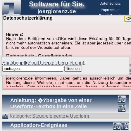
Software für Sie.
Datenschutz
Impressum
joerglorenz.de
BerlinHimmel
Datenschutzerklärung
O
Software
Hinweis:
Nach dem Betätigen von »OK« wird diese Erklärung für 30 Tag
Suche in Beispielen und Tipps zu Excel und
nicht mehr automatisch erscheinen. Sie ist aber jederzeit über de
Link im Kopf der Website aufrufbar.
VBA
Datenschutz - Grundlegendes
Suchbegriff(e) mit Leerzeichen getrennt:
Diese Datenschutzerklärung soll die Nutzer dieser Website über di
Suchen
Art, den Umfang und den Zweck der Erhebung und Verwendun
personenbezogener Daten durch den Websitebetreiber vo
joerglorenz.de informieren. Dabei geht es ausschließlich um di
Nutzung dieser Website, nicht aber um die Nutzung besondere
Suchergebnisse (19 Treffer, 1 Begriff)
einzelner Softwareangebote. Letztere haben aufgrund ihre
Funktionen Besonderheiten, so dass verschiedene Date
gespeichert werden müssen, die für das Funktionieren erforderlic
Anleitung: �?bergabe von einer
sind. Hier ist es wichtig, dass Sie selbst zum Testen diese
Funktionen möglichst erfundene Daten verwenden. Ansonsten wir
Userform-Textbox in eine Zelle
auf die spezifischen Besonderheiten beim jeweiligen Angebo
gesondert hingewiesen.
Kategorie:
Steuerelemente ▸ Userform
Generell gilt: Wenn Sie ein Angebot bei den Add-Ins nutzen, be
Application-Ereignisse
dem Daten übertragen werden, werden diese Daten auf de
Server joerglorenz.de gespeichert. Dies erfolgt in MySQL-Tabellen