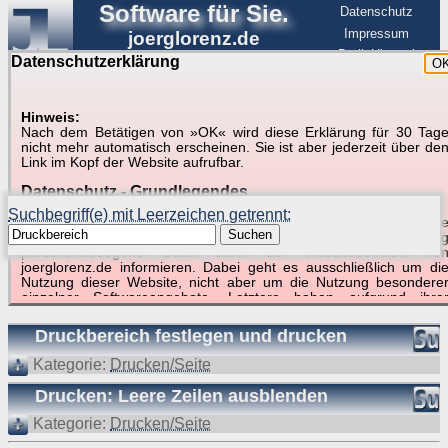
Software für Sie.
Datenschutz
Impressum
joerglorenz.de
BerlinHimmel
Datenschutzerklärung
O
Software
Hinweis:
Nach dem Betätigen von »OK« wird diese Erklärung für 30 Tag
Suche in Beispielen und Tipps zu Excel und
nicht mehr automatisch erscheinen. Sie ist aber jederzeit über de
Link im Kopf der Website aufrufbar.
VBA
Datenschutz - Grundlegendes
Suchbegriff(e) mit Leerzeichen getrennt:
Diese Datenschutzerklärung soll die Nutzer dieser Website über di
Suchen
Art, den Umfang und den Zweck der Erhebung und Verwendun
personenbezogener Daten durch den Websitebetreiber vo
joerglorenz.de informieren. Dabei geht es ausschließlich um di
Nutzung dieser Website, nicht aber um die Nutzung besondere
Suchergebnisse (2 Treffer, 1 Begriff)
einzelner Softwareangebote. Letztere haben aufgrund ihre
Funktionen Besonderheiten, so dass verschiedene Date
gespeichert werden müssen, die für das Funktionieren erforderlic
Druckbereich festlegen und drucken
sind. Hier ist es wichtig, dass Sie selbst zum Testen diese
Funktionen möglichst erfundene Daten verwenden. Ansonsten wir
Kategorie:
Drucken/Seite
auf die spezifischen Besonderheiten beim jeweiligen Angebo
gesondert hingewiesen.
Drucken: Leere Zeilen ausblenden
Generell gilt: Wenn Sie ein Angebot bei den Add-Ins nutzen, be
Kategorie:
Drucken/Seite
dem Daten übertragen werden, werden diese Daten auf de
Server joerglorenz.de gespeichert. Dies erfolgt in MySQL-Tabellen