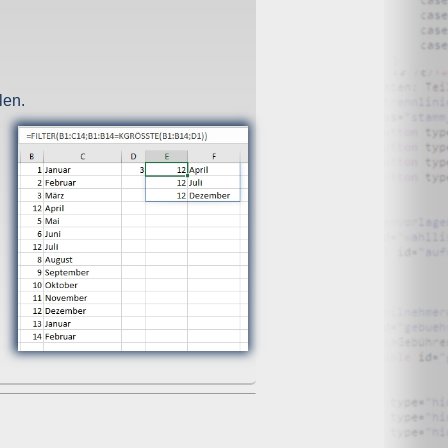
O) Daten über Zugriffe auf die Website und speichern diese
len.
s Strato AG, der Websitebetreiber nutzt diese Daten nicht.
iffe zu erkennen, um z. B. Missbrauchsfälle aufklären zu
weisgründen aufgehoben werden, sind sie solange von der
bsite und der Webseiten auf der Basis der Logfiles ohne
ien zu.
ktuellen Besuch der Website durch die einzelnen Seiten
wsersitzung. Benötigt wird der Cookie allerdings auch nur,