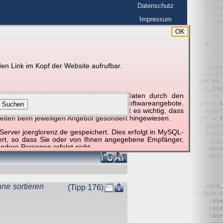
Datenschutz
Impressum
OK
BerlinHimmel
en Link im Kopf der Website aufrufbar.
g und Verwendung personenbezogener Daten durch den
r um die Nutzung besonderer einzelner Softwareangebote.
Suchen
unktionieren erforderlich sind. Hier ist es wichtig, dass
eiten beim jeweiligen Angebot gesondert hingewiesen.
erver joerglorenz.de gespeichert. Dies erfolgt in MySQL-
hert, so dass Sie oder von Ihnen angegebene Empfänger,
ndere Personen erfolgt nicht.
sprechend der gesetzlichen Vorschriften. Da durch neue
nommen werden können, empfehlen wir Ihnen, sich die
hne sortieren
(Tipp 176)