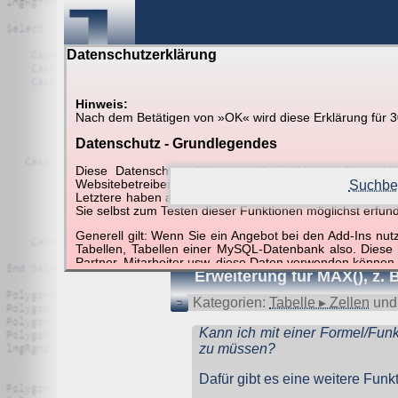
Datenschutzerklärung
Hinweis:
Nach dem Betätigen von »OK« wird diese Erklärung für 30 
Suche in Beispielen und Ti
Datenschutz - Grundlegendes
Diese Datenschutzerklärung soll die Nutzer diese
Websitebetreiber von joerglorenz.de informieren. Dabe
Suchbeg
Letztere haben aufgrund ihrer Funktionen Besonderheiten
Sie selbst zum Testen dieser Funktionen möglichst erfu
Suchergebnisse (1 Tre
Generell gilt: Wenn Sie ein Angebot bei den Add-Ins nu
Tabellen, Tabellen einer MySQL-Datenbank also. Diese
Partner, Mitarbeiter usw. diese Daten verwenden können.
Erweiterung für MAX(), z. 
Der Websitebetreiber nimmt Ihren Datenschutz sehr er
Technologien und die ständige Weiterentwicklung d
Kategorien:
Tabelle ▸ Zellen
un
Datenschutzerklärung in regelmäßigen Abständen wieder
Kann ich mit einer Formel/Funk
Definitionen der verwendeten Begriffe (z.B. “personenbe
zu müssen?
Zugriffsdaten
Dafür gibt es eine weitere Funkt