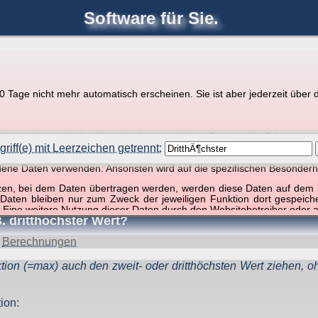
Software für Sie.
joerglorenz.de
Ihre
Software
Tage nicht mehr automatisch erscheinen. Sie ist aber jederzeit über d
pps zu Excel und VBA
r Website über die Art, den Umfang und den Zweck der Erhebun
i geht es ausschließlich um die Nutzung dieser Website, nicht abe
riff(e) mit Leerzeichen getrennt:
, so dass verschiedene Daten gespeichert werden müssen, die für das F
ndene Daten verwenden. Ansonsten wird auf die spezifischen Besonderh
ffer, 1 Begriff)
tzen, bei dem Daten übertragen werden, werden diese Daten auf dem S
 Daten bleiben nur zum Zweck der jeweiligen Funktion dort gespeic
 Eine weitere Nutzung dieser Daten durch den Websitebetreiber oder a
B. dritthöchster Wert?
nst und behandelt Ihre personenbezogenen Daten vertraulich und ent
ieser Webseite Änderungen an dieser Datenschutzerklärung vorge
d
Berechnungen
 durchzulesen.
tion (=max) auch den zweit- oder dritthöchsten Wert ziehen, o
zogene Daten” oder “Verarbeitung”) finden Sie in Art. 4 DSGVO.
ion: