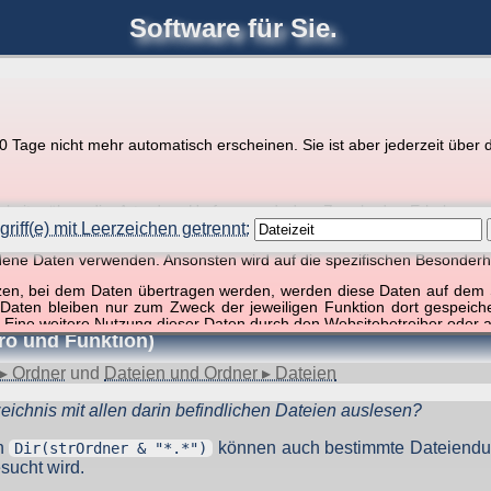
Software für Sie.
joerglorenz.de
Ihre
Software
Tage nicht mehr automatisch erscheinen. Sie ist aber jederzeit über d
pps zu Excel und VBA
r Website über die Art, den Umfang und den Zweck der Erhebun
i geht es ausschließlich um die Nutzung dieser Website, nicht abe
riff(e) mit Leerzeichen getrennt:
, so dass verschiedene Daten gespeichert werden müssen, die für das F
ndene Daten verwenden. Ansonsten wird auf die spezifischen Besonderh
ffer, 1 Begriff)
tzen, bei dem Daten übertragen werden, werden diese Daten auf dem S
 Daten bleiben nur zum Zweck der jeweiligen Funktion dort gespeic
 Eine weitere Nutzung dieser Daten durch den Websitebetreiber oder a
ro und Funktion)
nst und behandelt Ihre personenbezogenen Daten vertraulich und ent
ieser Webseite Änderungen an dieser Datenschutzerklärung vorge
▸ Ordner
und
Dateien und Ordner ▸ Dateien
 durchzulesen.
ichnis mit allen darin befindlichen Dateien auslesen?
zogene Daten” oder “Verarbeitung”) finden Sie in Art. 4 DSGVO.
in
können auch bestimmte Dateiendu
Dir(strOrdner & "*.*")
sucht wird.