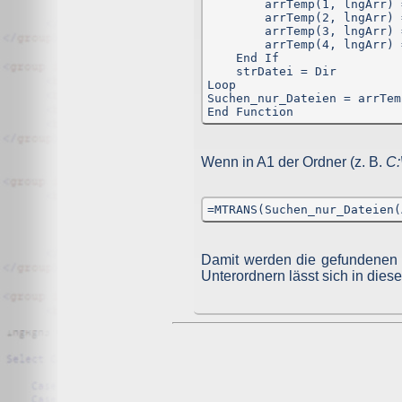
        arrTemp(1, lngArr) 
der jeweiligen Dienste als Plugins enthalten.
        arrTemp(2, lngArr) 
        arrTemp(3, lngArr) 
Das jeweilige Plugin stellt eine direkte Verbindung zwi
        arrTemp(4, lngArr) 
der Daten, welche das Plugin an die Server der Social-Me
    End If

Das Plugin informiert die Dienste darüber, dass Sie als 
    strDatei = Dir

des Besuchs auf dieser Website in einem entsprechende
Loop

indem Sie einen Beitrag teilen oder „liken“ –, werden 
Suchen_nur_Dateien = arrTemp
verhindern, dass ein Dienst diese Daten mit Ihrem dortig
End Function
Über Ihr facebook-Profil können Sie weitere Einstell
Einstellungen gelangen Sie hier:
https://www.facebook.c
Wenn in A1 der Ordner (z. B.
C:
Cookie-Deaktivierungsseite der US-amerikanischen Webs
Cookie-Deaktivierungsseite der europäischen Website:
h
Welche Daten, zu welchem Zweck und in welchem Umfang 
=MTRANS(Suchen_nur_Dateien(
Ihrer Privatsphäre haben, können Sie in den Datenschutzr
Bei facebook finden Sie diese hier:
https://www.facebook.
Twitter:
Twitter Datenschutzrichtlinie
Google+:
Datenschutzerklärung
.
Damit werden die gefundenen D
Unterordnern lässt sich in dies
Rechte des Nutzers
Sie haben als Nutzer das Recht, auf Antrag eine kost
Recht auf Berichtigung falscher Daten und auf die V
Datenportabilität geltend machen. Sollten Sie anneh
einreichen.
Löschung von Daten