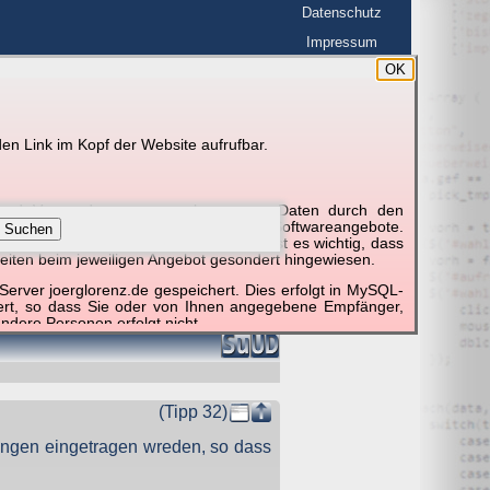
Datenschutz
Impressum
OK
BerlinHimmel
en Link im Kopf der Website aufrufbar.
g und Verwendung personenbezogener Daten durch den
r um die Nutzung besonderer einzelner Softwareangebote.
Suchen
unktionieren erforderlich sind. Hier ist es wichtig, dass
eiten beim jeweiligen Angebot gesondert hingewiesen.
erver joerglorenz.de gespeichert. Dies erfolgt in MySQL-
hert, so dass Sie oder von Ihnen angegebene Empfänger,
ndere Personen erfolgt nicht.
sprechend der gesetzlichen Vorschriften. Da durch neue
nommen werden können, empfehlen wir Ihnen, sich die
(Tipp 32)
ngen eingetragen wreden, so dass