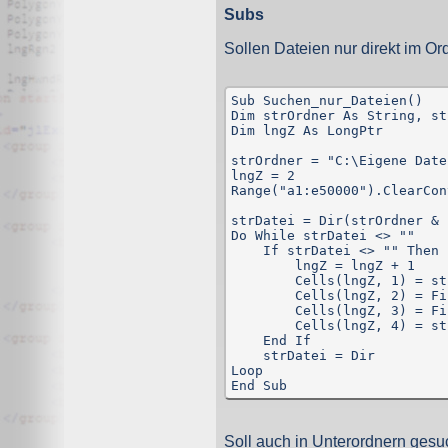
Wir, der Websitebetreiber bzw. Seitenprovider, erheben a
Subs
als „Server-Logfiles“ auf dem Server der Website ab. Fol
Sollen Dateien nur direkt im Or
Besuchte Website und besuchte Webseite
Uhrzeit zum Zeitpunkt des Zugriffes
Menge der gesendeten Daten in Byte
Sub Suchen_nur_Dateien()

Quelle/Verweis, von welchem Sie auf die Seite gel
Dim strOrdner As String, st
Verwendeter Browser
Dim lngZ As LongPtr

Verwendetes Betriebssystem
Verwendete IP-Adresse
strOrdner = "C:\Eigene Date
lngZ = 2

Die Server-Logfiles werden für einige Zeit gespeichert u
Range("a1:e50000").ClearCon
Strato dazu:
DSGVO und Log-Daten: Welche Daten wir von Deinen W
strDatei = Dir(strOrdner & 
Datenschutzinformation
Do While strDatei <> ""

    If strDatei <> "" Then

Der Websitebetreiber zeichnet die o. g. Daten selbst au
        lngZ = lngZ + 1

können und zur Qualitätssicherung um festzustellen, w
        Cells(lngZ, 1) = st
Löschung ausgenommen bis der Vorfall endgültig geklärt i
        Cells(lngZ, 2) = Fi
        Cells(lngZ, 3) = Fi
Reichweitenmessung & Cookies
        Cells(lngZ, 4) = st
    End If

    strDatei = Dir

Eine Reichweitenmessung in diesem Sinne erfolgt durch
Loop

direkte Verbindung zu Besuchern ausgewertet.
End Sub
Bei Cookies handelt es sich um kleine Dateien, welche au
Diese Website verwendet ausschließlich einen Cookie 
Soll auch in Unterordnern gesuc
identifiziert werden können. Andere Daten als die ID sin