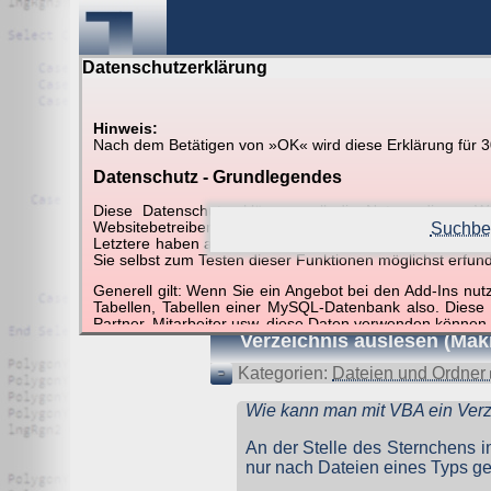
Datenschutzerklärung
Hinweis:
Nach dem Betätigen von »OK« wird diese Erklärung für 30 
Suche in Beispielen und Ti
Datenschutz - Grundlegendes
Diese Datenschutzerklärung soll die Nutzer diese
Websitebetreiber von joerglorenz.de informieren. Dabe
Suchbeg
Letztere haben aufgrund ihrer Funktionen Besonderheiten
Sie selbst zum Testen dieser Funktionen möglichst erfu
Suchergebnisse (1 Tre
Generell gilt: Wenn Sie ein Angebot bei den Add-Ins nu
Tabellen, Tabellen einer MySQL-Datenbank also. Diese
Partner, Mitarbeiter usw. diese Daten verwenden können.
Verzeichnis auslesen (Mak
Der Websitebetreiber nimmt Ihren Datenschutz sehr er
Technologien und die ständige Weiterentwicklung d
Kategorien:
Dateien und Ordner 
Datenschutzerklärung in regelmäßigen Abständen wieder
Wie kann man mit VBA ein Verze
Definitionen der verwendeten Begriffe (z.B. “personenbe
An der Stelle des Sternchens 
Zugriffsdaten
nur nach Dateien eines Typs ge