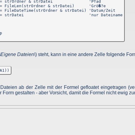
= strOrdner & strDatei               'Pfad

= FileLen(strOrdner & strDatei)      'Grö�?e

= FileDateTime(strOrdner & strDatei) 'Datum/Zeit

schen Ihrem Browser und den Servern des Dienstes her. Der Websitebetr
= strDatei                           'nur Dateiname

dia-Dienste übermittelt. Informationen bezüglich facebook finden Sie h
Nutzer diese Website besucht haben. Es besteht hierbei die Möglichkei
n Dienst eingeloggt, werden die genannten Informationen mit diesem 
die entsprechenden Informationen ebenfalls an die Facebook Inc. oder


en Konto verknüpft, loggen Sie sich bitte vor dem Besuch dieser Websi
ungen zur Datenverarbeitung für Werbezwecke tätigen oder der Nut
om/ads/preferences/?entry_product=ad_settings_screen
\Eigene Dateien\
) steht, kann in eine andere Zelle folgende Fo
ite:
http://optout.aboutads.info/?c=2#!/
ttp://optout.networkadvertising.org/?c=1#!/
der einzelne Dienst Daten erhebt, nutzt und verarbeitet und welch
A1))
ichtlinien des jeweiligen Dienstes nachlesen.
com/about/privacy/
,
ateien ab der Zelle mit der Formel gefloatet eingetragen (ve
er Form gestalten - aber Vorsicht, damit die Formel nicht ewig 
enlose Auskunft darüber zu erhalten, welche personenbezogenen Dat
erarbeitungseinschränkung oder Löschung Ihrer personenbezogenen D
men, dass Ihre Daten unrechtmäßig verarbeitet wurden, können Sie