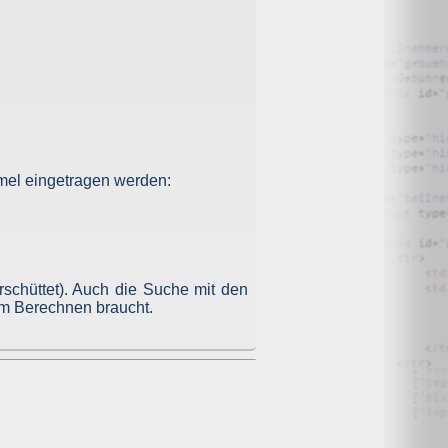
eiber hat keinerlei Einfluss auf die Natur und den Umfang
ier:
https://www.facebook.com/help/186325668085084
.
t, dass Ihre IP-Adresse gespeichert wird. Sind Sie während
verknüpft. Nutzen Sie die Funktionen des Plugins – etwa
 die jeweiligen anderen Dienste übermittelt. Möchten Sie
te dort aus und löschen Sie die gespeicherten Cookies.
zung Ihrer Daten für Werbezwecke widersprechen. Zu den
rmel eingetragen werden:
e Rechte sowie Einstellungsmöglichkeiten Sie zum Schutz
rschüttet). Auch die Suche mit den
zum Berechnen braucht.
en über Sie gespeichert wurden. Sie haben außerdem das
aten. Falls zutreffend, können Sie auch Ihr Recht auf
 eine Beschwerde bei der zuständigen Aufsichtsbehörde