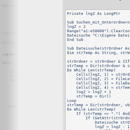
wenn Sie dem Anbieter per Kontaktformular eine Nachrich
Außerdem wird ein Cookie verwendet, in dem enthalten i
jedem Aufruf der Website erscheint.
Private lngZ As LongPtr

Gängige Browser bieten die Einstellungsoption, Cookies 
Sub Suchen_mit_Unterordnern
Hinweis: Es ist nicht gewährleistet, dass Sie auf alle
lngZ = 2

dem Anbieter keine Nachricht senden und damit leben k
Range("a1:e50000").ClearCon
auch nicht.
Dateisuche "C:\Eigene Datei
End Sub

Erfassung und Verarbeitung personenbezogene
Sub Dateisuche(strOrdner As
Dim strTemp As String, strW
Als personenbezogene Daten gelten sämtliche Informati
Ihr Name, Ihre E-Mail-Adresse und Telefonnummer.
strOrdner = strOrdner & IIf
strTemp = Dir(strOrdner & s
Der Websitebetreiber gibt personenbezogene Daten, die i
Do While Len(strTemp)

    Cells(lngZ, 1) = strOrd
Für den Besuch der Website sind auch keine Angaben zu
    Cells(lngZ, 2) = FileLe
dort eingetragenen Angaben gelangen direkt per Mail z
    Cells(lngZ, 3) = FileDa
gelöscht.
    Cells(lngZ, 4) = strTem
    lngZ = lngZ + 1

Die übertragenen Daten werden nur zur Bearbeitung des 
    strTemp = Dir()

Loop

Google Analytics
strTemp = Dir(strOrdner, vb
Do While Len(strTemp)

    If (strTemp <> ".") And
Dieser Dienst wird nicht genutzt.
        If (GetAttr(strOrdn
            Dateisuche strO
Google AdSense
            lngZ = lngZ - 1
