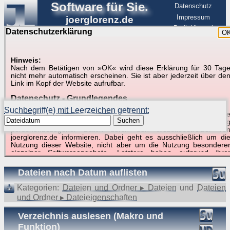
Software für Sie.
Datenschutz
Impressum
joerglorenz.de
BerlinHimmel
Datenschutzerklärung
O
Software
Hinweis:
Nach dem Betätigen von »OK« wird diese Erklärung für 30 Tag
Suche in Beispielen und Tipps zu Excel und
nicht mehr automatisch erscheinen. Sie ist aber jederzeit über de
Link im Kopf der Website aufrufbar.
VBA
Datenschutz - Grundlegendes
Suchbegriff(e) mit Leerzeichen getrennt:
Diese Datenschutzerklärung soll die Nutzer dieser Website über di
Suchen
Art, den Umfang und den Zweck der Erhebung und Verwendun
personenbezogener Daten durch den Websitebetreiber vo
joerglorenz.de informieren. Dabei geht es ausschließlich um di
Nutzung dieser Website, nicht aber um die Nutzung besondere
Suchergebnisse (2 Treffer, 1 Begriff)
einzelner Softwareangebote. Letztere haben aufgrund ihre
Funktionen Besonderheiten, so dass verschiedene Date
gespeichert werden müssen, die für das Funktionieren erforderlic
Dateien nach Datum auflisten
sind. Hier ist es wichtig, dass Sie selbst zum Testen diese
Funktionen möglichst erfundene Daten verwenden. Ansonsten wir
Kategorien:
Dateien und Ordner ▸ Dateien
und
Dateien
auf die spezifischen Besonderheiten beim jeweiligen Angebo
und Ordner ▸ Dateieigenschaften
gesondert hingewiesen.
Generell gilt: Wenn Sie ein Angebot bei den Add-Ins nutzen, be
Verzeichnis auslesen (Makro und
dem Daten übertragen werden, werden diese Daten auf de
Funktion)
Server joerglorenz.de gespeichert. Dies erfolgt in MySQL-Tabellen