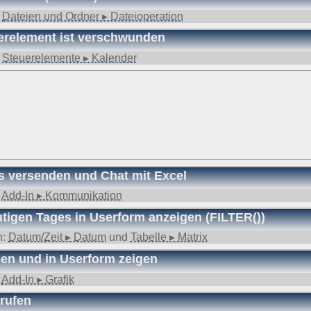
zur Aufbewahrung von Daten (z. B. Vorratsdatenspeicherung) kollidiert
:
Dateien und Ordner ▸ Dateioperation
estimmung nicht mehr vonnöten sein und es keine gesetzlichen Aufbewa
setzliche Zwecke erforderlich sind, erfolgt eine Einschränkung der Da
erelement ist verschwunden
:
Steuerelemente ▸ Kalender
echt Gebrauch machen und der Verarbeitung ihrer personenbezogenen
rg
.
s versenden und Chat mit Excel
:
Add-In ▸ Kommunikation
tigen Tages in Userform anzeigen (FILTER())
n:
Datum/Zeit ▸ Datum
und
Tabelle ▸ Matrix
sen und in Userform zeigen
:
Add-In ▸ Grafik
frufen