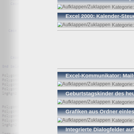
Sofern Ihr Wunsch nicht mit einer gesetzlichen Pflicht 
Kategorie
gespeicherte Daten werden, sollten sie für ihre Zweckb
durchgeführt werden kann, da die Daten für zulässige ge
Excel 2000: Kalender-Steu
und nicht für andere Zwecke verarbeitet.
Kategorie
Widerspruchsrecht
Nutzer dieser Webseite können von ihrem Widerspruchsr
Die Erklärung basiert auf den Mustern von
datenschutz.o
Excel-Kommunikator: Mail
Kategorie
Geburtstagskinder des heu
Kategorie
Grafiken aus Ordner einle
Kategorie
Integrierte Dialogfelder au