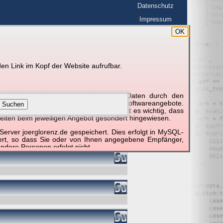
Datenschutz
Impressum
OK
BerlinHimmel
en Link im Kopf der Website aufrufbar.
g und Verwendung personenbezogener Daten durch den
r um die Nutzung besonderer einzelner Softwareangebote.
Suchen
unktionieren erforderlich sind. Hier ist es wichtig, dass
eiten beim jeweiligen Angebot gesondert hingewiesen.
erver joerglorenz.de gespeichert. Dies erfolgt in MySQL-
hert, so dass Sie oder von Ihnen angegebene Empfänger,
ndere Personen erfolgt nicht.
sprechend der gesetzlichen Vorschriften. Da durch neue
nommen werden können, empfehlen wir Ihnen, sich die