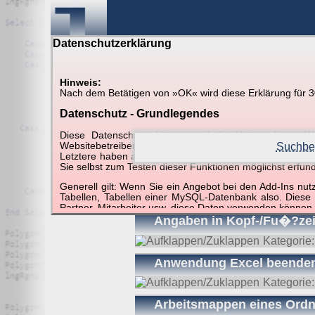
Datenschutzerklärung
Hinweis:
Nach dem Betätigen von »OK« wird diese Erklärung für 30 
Suche in Beispielen und Ti
Datenschutz - Grundlegendes
Diese Datenschutzerklärung soll die Nutzer diese
Websitebetreiber von joerglorenz.de informieren. Dabe
Suchbeg
Letztere haben aufgrund ihrer Funktionen Besonderheiten
Sie selbst zum Testen dieser Funktionen möglichst erfu
Suchergebnisse (51 Tr
Generell gilt: Wenn Sie ein Angebot bei den Add-Ins nu
Tabellen, Tabellen einer MySQL-Datenbank also. Diese
Partner, Mitarbeiter usw. diese Daten verwenden können.
Angaben in Kopf-/Fu�?zeile
Der Websitebetreiber nimmt Ihren Datenschutz sehr er
Technologien und die ständige Weiterentwicklung d
Kategorie
Datenschutzerklärung in regelmäßigen Abständen wieder
Anwendung Excel beende
Definitionen der verwendeten Begriffe (z.B. “personenbe
Kategorie
Zugriffsdaten
Arbeitsmappen eines Ordn