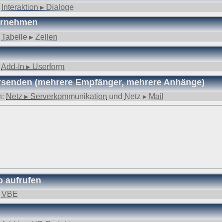
:
Interaktion ▸ Dialoge
ernehmen
:
Tabelle ▸ Zellen
:
Add-In ▸ Userform
rsenden (mehrere Empfänger, mehrere Anhänge)
n:
Netz ▸ Serverkommunikation
und
Netz ▸ Mail
o aufrufen
:
VBE