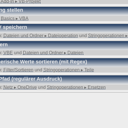
:
Add-In ▸ VB-Projekt
g stellen
:
Basics ▸ VBA
V speichern
n:
Dateien und Ordner ▸ Dateioperation
und
Stringoperationen ▸
hern
n:
VBE
und
Dateien und Ordner ▸ Dateien
rische Werte sortieren (mit Regex)
n:
Filter/Sortieren
und
Stringoperationen ▸ Teile
Pfad (regulärer Ausdruck)
n:
Netz ▸ OneDrive
und
Stringoperationen ▸ Ersetzen