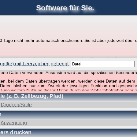
Software für Sie.
joerglorenz.de
Ihre
Software
Tage nicht mehr automatisch erscheinen. Sie ist aber jederzeit über d
pps zu Excel und VBA
r Website über die Art, den Umfang und den Zweck der Erhebun
i geht es ausschließlich um die Nutzung dieser Website, nicht abe
riff(e) mit Leerzeichen getrennt:
, so dass verschiedene Daten gespeichert werden müssen, die für das F
ndene Daten verwenden. Ansonsten wird auf die spezifischen Besonderh
effer, 1 Begriff)
tzen, bei dem Daten übertragen werden, werden diese Daten auf dem S
 Daten bleiben nur zum Zweck der jeweiligen Funktion dort gespeic
 Eine weitere Nutzung dieser Daten durch den Websitebetreiber oder a
 (z. B. Zellbezug, Pfad)
nst und behandelt Ihre personenbezogenen Daten vertraulich und ent
ieser Webseite Änderungen an dieser Datenschutzerklärung vorge
:
Drucken/Seite
 durchzulesen.
n
zogene Daten” oder “Verarbeitung”) finden Sie in Art. 4 DSGVO.
:
Anwendung
ers drucken