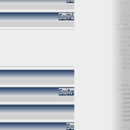
, haben Sie ein Anrecht auf Löschung Ihrer Daten. Von uns
hrungsfristen geben, gelöscht. Falls eine Löschung nicht
tenverarbeitung. In diesem Fall werden die Daten gesperrt
 Daten zu jeder Zeit widersprechen.