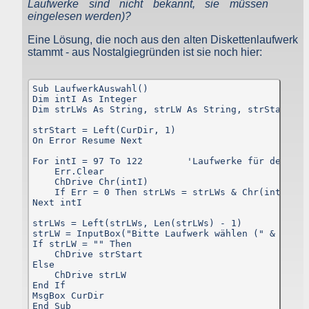
Laufwerke sind nicht bekannt, sie müssen
Tabellen einer MySQL-Datenbank also. Diese Daten bleiben nu
eingelesen werden)?
zum Zweck der jeweiligen Funktion dort gespeichert, so dass Si
oder von Ihnen angegebene Empfänger, Partner, Mitarbeiter usw
Eine Lösung, die noch aus den alten Diskettenlaufwerk
diese Daten verwenden können. Eine weitere Nutzung diese
Daten durch den Websitebetreiber oder andere Personen erfolg
stammt - aus Nostalgiegründen ist sie noch hier:
nicht.
Der Websitebetreiber nimmt Ihren Datenschutz sehr ernst un
Sub LaufwerkAuswahl()

behandelt Ihre personenbezogenen Daten vertraulich un
Dim intI As Integer

entsprechend der gesetzlichen Vorschriften. Da durch neu
Dim strLWs As String, strLW As String, strStart As 
Technologien und die ständige Weiterentwicklung dieser Webseit
Änderungen an dieser Datenschutzerklärung vorgenomme
strStart = Left(CurDir, 1)

werden können, empfehlen wir Ihnen, sich di
On Error Resume Next

Datenschutzerklärung in regelmäßigen Abständen wiede
durchzulesen.
For intI = 97 To 122        'Laufwerke für den Inp
    Err.Clear

Definitionen der verwendeten Begriffe (z.B. “personenbezogen
    ChDrive Chr(intI)

Daten” oder “Verarbeitung”) finden Sie in Art. 4 DSGVO.
    If Err = 0 Then strLWs = strLWs & Chr(intI) & "
Next intI

Zugriffsdaten
strLWs = Left(strLWs, Len(strLWs) - 1)

strLW = InputBox("Bitte Laufwerk wählen (" & strLW
Wir, der Websitebetreiber bzw. Seitenprovider, erheben aufgrun
If strLW = "" Then

unseres berechtigten Interesses (s. Art. 6 Abs. 1 lit. f. DSGVO
    ChDrive strStart

Daten über Zugriffe auf die Website und speichern diese al
Else

„Server-Logfiles“ auf dem Server der Website ab. Folgende Date
    ChDrive strLW

werden so protokolliert:
End If

MsgBox CurDir

Besuchte Website und besuchte Webseite
End Sub
Uhrzeit zum Zeitpunkt des Zugriffes