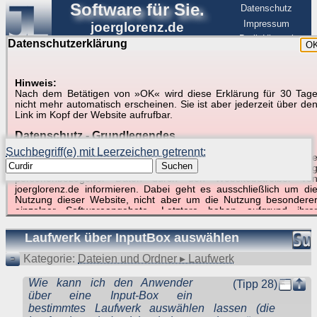
Software für Sie.
Datenschutz
Impressum
joerglorenz.de
BerlinHimmel
Datenschutzerklärung
O
Software
Hinweis:
Nach dem Betätigen von »OK« wird diese Erklärung für 30 Tag
Suche in Beispielen und Tipps zu Excel und
nicht mehr automatisch erscheinen. Sie ist aber jederzeit über de
Link im Kopf der Website aufrufbar.
VBA
Datenschutz - Grundlegendes
Suchbegriff(e) mit Leerzeichen getrennt:
Diese Datenschutzerklärung soll die Nutzer dieser Website über di
Suchen
Art, den Umfang und den Zweck der Erhebung und Verwendun
personenbezogener Daten durch den Websitebetreiber vo
joerglorenz.de informieren. Dabei geht es ausschließlich um di
Nutzung dieser Website, nicht aber um die Nutzung besondere
Suchergebnisse (1 Treffer, 1 Begriff)
einzelner Softwareangebote. Letztere haben aufgrund ihre
Funktionen Besonderheiten, so dass verschiedene Date
gespeichert werden müssen, die für das Funktionieren erforderlic
Laufwerk über InputBox auswählen
sind. Hier ist es wichtig, dass Sie selbst zum Testen diese
Funktionen möglichst erfundene Daten verwenden. Ansonsten wir
Kategorie:
Dateien und Ordner ▸ Laufwerk
auf die spezifischen Besonderheiten beim jeweiligen Angebo
gesondert hingewiesen.
Wie kann ich den Anwender
(Tipp 28)
Generell gilt: Wenn Sie ein Angebot bei den Add-Ins nutzen, be
über eine Input-Box ein
dem Daten übertragen werden, werden diese Daten auf de
bestimmtes Laufwerk auswählen lassen (die
Server joerglorenz.de gespeichert. Dies erfolgt in MySQL-Tabellen