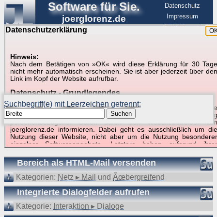
Software für Sie.
Datenschutz
Impressum
joerglorenz.de
BerlinHimmel
Datenschutzerklärung
O
Software
Hinweis:
Nach dem Betätigen von »OK« wird diese Erklärung für 30 Tag
Suche in Beispielen und Tipps zu Excel und
nicht mehr automatisch erscheinen. Sie ist aber jederzeit über de
Link im Kopf der Website aufrufbar.
VBA
Datenschutz - Grundlegendes
Suchbegriff(e) mit Leerzeichen getrennt:
Diese Datenschutzerklärung soll die Nutzer dieser Website über di
Suchen
Art, den Umfang und den Zweck der Erhebung und Verwendun
personenbezogener Daten durch den Websitebetreiber vo
joerglorenz.de informieren. Dabei geht es ausschließlich um di
Nutzung dieser Website, nicht aber um die Nutzung besondere
Suchergebnisse (4 Treffer, 1 Begriff)
einzelner Softwareangebote. Letztere haben aufgrund ihre
Funktionen Besonderheiten, so dass verschiedene Date
gespeichert werden müssen, die für das Funktionieren erforderlic
Bereich als HTML-Mail versenden
sind. Hier ist es wichtig, dass Sie selbst zum Testen diese
Funktionen möglichst erfundene Daten verwenden. Ansonsten wir
Kategorien:
Netz ▸ Mail
und
Ãœbergreifend
auf die spezifischen Besonderheiten beim jeweiligen Angebo
gesondert hingewiesen.
Integrierte Dialogfelder aufrufen
Generell gilt: Wenn Sie ein Angebot bei den Add-Ins nutzen, be
Kategorie:
Interaktion ▸ Dialoge
dem Daten übertragen werden, werden diese Daten auf de
Server joerglorenz.de gespeichert. Dies erfolgt in MySQL-Tabellen