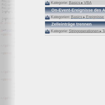
Wir, der Websitebetreiber bzw. Seitenprovider, erheben a
Kategorie:
Basics ▸ VBA
als „Server-Logfiles“ auf dem Server der Website ab. Fol
On-Event-Ereignisse des A
Besuchte Website und besuchte Webseite
Kategorien:
Basics ▸ Ereignisse
Uhrzeit zum Zeitpunkt des Zugriffes
Menge der gesendeten Daten in Byte
Zelleinträge trennen
Quelle/Verweis, von welchem Sie auf die Seite gel
Verwendeter Browser
Kategorie:
Stringoperationen ▸ T
Verwendetes Betriebssystem
Verwendete IP-Adresse
Die Server-Logfiles werden für einige Zeit gespeichert u
Strato dazu:
DSGVO und Log-Daten: Welche Daten wir von Deinen W
Datenschutzinformation
Der Websitebetreiber zeichnet die o. g. Daten selbst au
können und zur Qualitätssicherung um festzustellen, w
Löschung ausgenommen bis der Vorfall endgültig geklärt i
Reichweitenmessung & Cookies
Eine Reichweitenmessung in diesem Sinne erfolgt durch
direkte Verbindung zu Besuchern ausgewertet.
Bei Cookies handelt es sich um kleine Dateien, welche au
Diese Website verwendet ausschließlich einen Cookie 
identifiziert werden können. Andere Daten als die ID sin