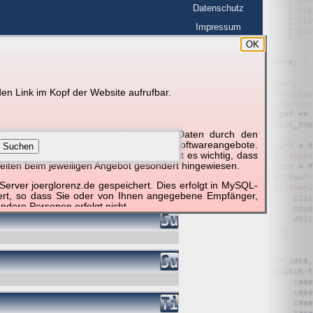
Datenschutz
Impressum
OK
BerlinHimmel
en Link im Kopf der Website aufrufbar.
g und Verwendung personenbezogener Daten durch den
r um die Nutzung besonderer einzelner Softwareangebote.
Suchen
unktionieren erforderlich sind. Hier ist es wichtig, dass
eiten beim jeweiligen Angebot gesondert hingewiesen.
erver joerglorenz.de gespeichert. Dies erfolgt in MySQL-
hert, so dass Sie oder von Ihnen angegebene Empfänger,
ndere Personen erfolgt nicht.
sprechend der gesetzlichen Vorschriften. Da durch neue
nommen werden können, empfehlen wir Ihnen, sich die