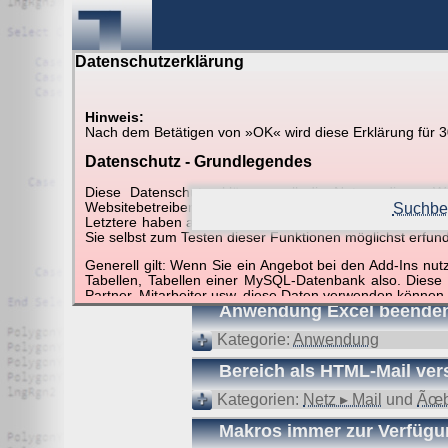
Datenschutzerklärung
Hinweis:
Nach dem Betätigen von »OK« wird diese Erklärung für 30 
Suche in Beispielen und Ti
Datenschutz - Grundlegendes
Diese Datenschutzerklärung soll die Nutzer diese
Websitebetreiber von joerglorenz.de informieren. Dabe
Suchbeg
Letztere haben aufgrund ihrer Funktionen Besonderheiten
Sie selbst zum Testen dieser Funktionen möglichst erfu
Suchergebnisse (5 Tre
Generell gilt: Wenn Sie ein Angebot bei den Add-Ins nu
Tabellen, Tabellen einer MySQL-Datenbank also. Diese
Partner, Mitarbeiter usw. diese Daten verwenden können.
Anwendung Excel beende
Der Websitebetreiber nimmt Ihren Datenschutz sehr er
Kategorie:
Anwendung
Technologien und die ständige Weiterentwicklung d
Datenschutzerklärung in regelmäßigen Abständen wieder
Bereich als HTML-Mail ve
Definitionen der verwendeten Begriffe (z.B. “personenbe
Kategorien:
Netz ▸ Mail
und
Ãœb
Zugriffsdaten
Makros immer zur Verfügun