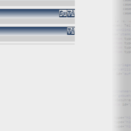
O) Daten über Zugriffe auf die Website und speichern diese
s Strato AG, der Websitebetreiber nutzt diese Daten nicht.
iffe zu erkennen, um z. B. Missbrauchsfälle aufklären zu
weisgründen aufgehoben werden, sind sie solange von der
bsite und der Webseiten auf der Basis der Logfiles ohne
ien zu.
ktuellen Besuch der Website durch die einzelnen Seiten
wsersitzung. Benötigt wird der Cookie allerdings auch nur,