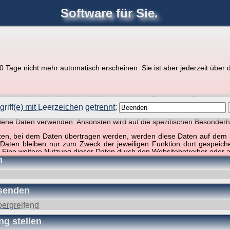
Software für Sie.
joerglorenz.de
Ihre
Software
Tage nicht mehr automatisch erscheinen. Sie ist aber jederzeit über d
pps zu Excel und VBA
r Website über die Art, den Umfang und den Zweck der Erhebun
i geht es ausschließlich um die Nutzung dieser Website, nicht abe
riff(e) mit Leerzeichen getrennt:
, so dass verschiedene Daten gespeichert werden müssen, die für das F
ndene Daten verwenden. Ansonsten wird auf die spezifischen Besonderh
ffer, 1 Begriff)
tzen, bei dem Daten übertragen werden, werden diese Daten auf dem S
 Daten bleiben nur zum Zweck der jeweiligen Funktion dort gespeic
 Eine weitere Nutzung dieser Daten durch den Websitebetreiber oder a
n
nst und behandelt Ihre personenbezogenen Daten vertraulich und ent
ieser Webseite Änderungen an dieser Datenschutzerklärung vorge
 durchzulesen.
rsenden
zogene Daten” oder “Verarbeitung”) finden Sie in Art. 4 DSGVO.
ergreifend
g stellen