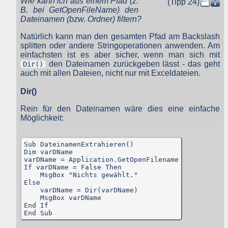
Wie kann ich aus einem Pfad (z.
(Tipp 24)
Tabellen einer MySQL-Datenbank also. Diese Daten bleiben nu
B. bei GetOpenFileName) den
zum Zweck der jeweiligen Funktion dort gespeichert, so dass Si
Dateinamen (bzw. Ordner) filtern?
oder von Ihnen angegebene Empfänger, Partner, Mitarbeiter usw
diese Daten verwenden können. Eine weitere Nutzung diese
Natürlich kann man den gesamten Pfad am Backslash
Daten durch den Websitebetreiber oder andere Personen erfolg
nicht.
splitten oder andere Stringoperationen anwenden. Am
einfachsten ist es aber sicher, wenn man sich mit
Der Websitebetreiber nimmt Ihren Datenschutz sehr ernst un
den Dateinamen zurückgeben lässt - das geht
Dir()
behandelt Ihre personenbezogenen Daten vertraulich un
auch mit allen Dateien, nicht nur mit Exceldateien.
entsprechend der gesetzlichen Vorschriften. Da durch neu
Technologien und die ständige Weiterentwicklung dieser Webseit
Änderungen an dieser Datenschutzerklärung vorgenomme
Dir()
werden können, empfehlen wir Ihnen, sich di
Datenschutzerklärung in regelmäßigen Abständen wiede
Rein für den Dateinamen wäre dies eine einfache
durchzulesen.
Möglichkeit:
Definitionen der verwendeten Begriffe (z.B. “personenbezogen
Daten” oder “Verarbeitung”) finden Sie in Art. 4 DSGVO.
Sub DateinamenExtrahieren()

Dim varDName

Zugriffsdaten
varDName = Application.GetOpenFilename

If varDName = False Then

Wir, der Websitebetreiber bzw. Seitenprovider, erheben aufgrun
    MsgBox "Nichts gewählt."

unseres berechtigten Interesses (s. Art. 6 Abs. 1 lit. f. DSGVO
Else

Daten über Zugriffe auf die Website und speichern diese al
    varDName = Dir(varDName)

„Server-Logfiles“ auf dem Server der Website ab. Folgende Date
    MsgBox varDName

werden so protokolliert:
End If

End Sub
Besuchte Website und besuchte Webseite
Uhrzeit zum Zeitpunkt des Zugriffes