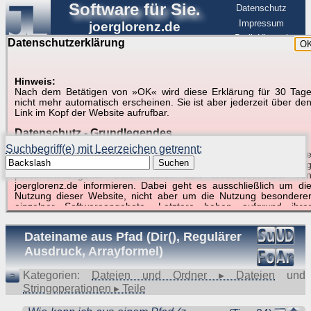
Software für Sie.
Datenschutz
Impressum
joerglorenz.de
BerlinHimmel
Datenschutzerklärung
O
Software
Hinweis:
Nach dem Betätigen von »OK« wird diese Erklärung für 30 Tag
Suche in Beispielen und Tipps zu Excel und
nicht mehr automatisch erscheinen. Sie ist aber jederzeit über de
Link im Kopf der Website aufrufbar.
VBA
Datenschutz - Grundlegendes
Suchbegriff(e) mit Leerzeichen getrennt:
Diese Datenschutzerklärung soll die Nutzer dieser Website über di
Suchen
Art, den Umfang und den Zweck der Erhebung und Verwendun
personenbezogener Daten durch den Websitebetreiber vo
joerglorenz.de informieren. Dabei geht es ausschließlich um di
Nutzung dieser Website, nicht aber um die Nutzung besondere
Suchergebnisse (1 Treffer, 1 Begriff)
einzelner Softwareangebote. Letztere haben aufgrund ihre
Funktionen Besonderheiten, so dass verschiedene Date
gespeichert werden müssen, die für das Funktionieren erforderlic
Dateiname aus Pfad (Dir(), Regulärer
sind. Hier ist es wichtig, dass Sie selbst zum Testen diese
Funktionen möglichst erfundene Daten verwenden. Ansonsten wir
Ausdruck, Arrayformel)
auf die spezifischen Besonderheiten beim jeweiligen Angebo
gesondert hingewiesen.
Kategorien:
Dateien und Ordner ▸ Dateien
und
Stringoperationen ▸ Teile
Generell gilt: Wenn Sie ein Angebot bei den Add-Ins nutzen, be
dem Daten übertragen werden, werden diese Daten auf de
Server joerglorenz.de gespeichert. Dies erfolgt in MySQL-Tabellen