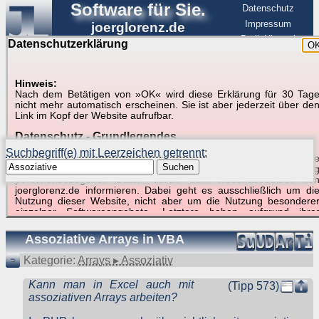
Software für Sie.
Datenschutz
Impressum
joerglorenz.de
BerlinHimmel
Datenschutzerklärung
O
Software
Hinweis:
Nach dem Betätigen von »OK« wird diese Erklärung für 30 Tag
Suche in Beispielen und Tipps zu Excel und
nicht mehr automatisch erscheinen. Sie ist aber jederzeit über de
Link im Kopf der Website aufrufbar.
VBA
Datenschutz - Grundlegendes
Suchbegriff(e) mit Leerzeichen getrennt:
Diese Datenschutzerklärung soll die Nutzer dieser Website über di
Suchen
Art, den Umfang und den Zweck der Erhebung und Verwendun
personenbezogener Daten durch den Websitebetreiber vo
joerglorenz.de informieren. Dabei geht es ausschließlich um di
Nutzung dieser Website, nicht aber um die Nutzung besondere
Suchergebnisse (1 Treffer, 1 Begriff)
einzelner Softwareangebote. Letztere haben aufgrund ihre
Funktionen Besonderheiten, so dass verschiedene Date
gespeichert werden müssen, die für das Funktionieren erforderlic
Assoziative Arrays in VBA
sind. Hier ist es wichtig, dass Sie selbst zum Testen diese
Funktionen möglichst erfundene Daten verwenden. Ansonsten wir
Kategorie:
Arrays ▸ Assoziativ
auf die spezifischen Besonderheiten beim jeweiligen Angebo
gesondert hingewiesen.
Kann man in Excel auch mit
(Tipp 573)
Generell gilt: Wenn Sie ein Angebot bei den Add-Ins nutzen, be
assoziativen Arrays arbeiten?
dem Daten übertragen werden, werden diese Daten auf de
Server joerglorenz.de gespeichert. Dies erfolgt in MySQL-Tabellen