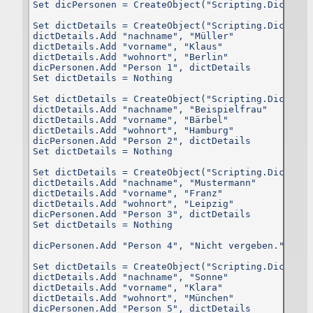
Set dicPersonen = CreateObject("Scripting.Dictionar
Dateien, durch deren Speicherung dem PC Google die Daten Ihre
Benutzung unserer Website analysieren kann. Zudem werden be
Set dictDetails = CreateObject("Scripting.Dictionar
Google AdSense zusätzlich Web Beacons verwendet, nich
dictDetails.Add "nachname", "Müller"

sichtbare Grafiken, die es Google ermöglichen, Klicks auf diese
dictDetails.Add "vorname", "Klaus"

Website, den Verkehr auf dieser und ähnliche Informationen z
dictDetails.Add "wohnort", "Berlin"

analysieren.
dicPersonen.Add "Person 1", dictDetails

Set dictDetails = Nothing

Die über Cookies und Web Beacons erhaltenen Informationen, Ihr
IP-Adresse sowie die Auslieferung von Werbeformaten werden a
Set dictDetails = CreateObject("Scripting.Dictionar
einen Server von Google mit Standort in den USA übermittelt un
dictDetails.Add "nachname", "Beispielfrau"

dort gespeichert. Google wird diese gesammelten Informatione
dictDetails.Add "vorname", "Bärbel"

möglicherweise an Dritte weitergeben, wenn dies gesetzlic
dictDetails.Add "wohnort", "Hamburg"

erforderlich ist oder Google gegenüber Dritten di
dicPersonen.Add "Person 2", dictDetails

Datenverarbeitung in Auftrag gibt. Allerdings wird Google Ihre IP
Set dictDetails = Nothing

Adresse zusammen mit den anderen gespeicherten Date
zusammenführen.
Set dictDetails = CreateObject("Scripting.Dictionar
dictDetails.Add "nachname", "Mustermann"

Durch entsprechende Einstellungen an Ihrem Internetbrowse
dictDetails.Add "vorname", "Franz"

können Sie verhindern, dass die genannten Cookies auf Ihrem P
dictDetails.Add "wohnort", "Leipzig"

gespeichert werden. Dadurch besteht jedoch die Möglichkeit, das
dicPersonen.Add "Person 3", dictDetails

die Inhalte dieser Website nicht mehr in gleichem Umfang genutz
Set dictDetails = Nothing

werden können. Durch die Nutzung dieser Website willigen Sie i
die Bearbeitung der zu Ihrer Person erhobenen Daten durc
dicPersonen.Add "Person 4", "Nicht vergeben."

Google in der zuvor beschriebenen Art und Weise und zu de
zuvor benannten Zweck ein.
Set dictDetails = CreateObject("Scripting.Dictionar
dictDetails.Add "nachname", "Sonne"

Bei dieser Website ist eingestellt, dass nicht personalisiert
dictDetails.Add "vorname", "Klara"

Anzeigen eingeblendet werden. Das heißt, es werde
dictDetails.Add "wohnort", "München"

Kontextinformationen herangezogen und nicht das bisherig
dicPersonen.Add "Person 5", dictDetails

Verhalten des Nutzers. Für solche Anzeigen werden zwar kein