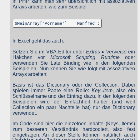
In PHP kann man sehr übersichtlich mit assoziativen
Tabellen einer MySQL-Datenbank also. Diese Daten bleiben nu
Arrays arbeiten, wie zum Beispiel
zum Zweck der jeweiligen Funktion dort gespeichert, so dass Si
oder von Ihnen angegebene Empfänger, Partner, Mitarbeiter usw
diese Daten verwenden können. Eine weitere Nutzung diese
Daten durch den Websitebetreiber oder andere Personen erfolg
$MeinArray['Vorname'] = 'Manfred';
nicht.
Der Websitebetreiber nimmt Ihren Datenschutz sehr ernst un
In Excel geht das auch:
behandelt Ihre personenbezogenen Daten vertraulich un
entsprechend der gesetzlichen Vorschriften. Da durch neu
Technologien und die ständige Weiterentwicklung dieser Webseit
Setzen Sie im VBA-Editor unter
Extras ▸ Verweise
ein
Änderungen an dieser Datenschutzerklärung vorgenomme
Häkchen vor
Microsoft Scripting Runtime
oder
werden können, empfehlen wir Ihnen, sich di
verwenden Sie Late Binding wie in den folgenden
Datenschutzerklärung in regelmäßigen Abständen wiede
Beispielen. Nun können Sie wie folgt mit assoziativen
durchzulesen.
Arrays arbeiten:
Definitionen der verwendeten Begriffe (z.B. “personenbezogen
Daten” oder “Verarbeitung”) finden Sie in Art. 4 DSGVO.
Basis ist das Dictionary oder die Collection. Dabei
spielen immer Paare eine Rolle:
Key=Item
, also ein
Zugriffsdaten
Schlüsselname und der Eintrag dazu. In den folgenden
Beispielen wird der Einfachheit halber (und weil
Wir, der Websitebetreiber bzw. Seitenprovider, erheben aufgrun
Collection ein paar Nachteile hat) nur das Dictionary
unseres berechtigten Interesses (s. Art. 6 Abs. 1 lit. f. DSGVO
verwendet.
Daten über Zugriffe auf die Website und speichern diese al
„Server-Logfiles“ auf dem Server der Website ab. Folgende Date
Im Code sind hier die einzelnen Inhalte (Keys, Items)
werden so protokolliert:
zum besseren Verständnis hardcodiert, also fest
eingetragen. An dieser Stelle können natürlich auch
Besuchte Website und besuchte Webseite
Uhrzeit zum Zeitpunkt des Zugriffes