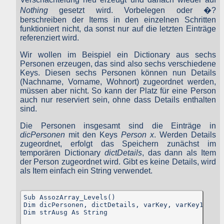
welche dazu dienen, Ihre Person zu bestimmen und welche z
Nothing
gesetzt wird. Vorbelegen oder �?
Ihnen zurückverfolgt werden können – also beispielsweise Ih
berschreiben der Items in den einzelnen Schritten
Name, Ihre E-Mail-Adresse und Telefonnummer.
funktioniert nicht, da sonst nur auf die letzten Einträge
Der Websitebetreiber gibt personenbezogene Daten, die i
referenziert wird.
irgendeiner Form beim Aufruf bzw. Nutzen der Website übertrage
werden sollten, grundsätzlich nicht weiter.
Wir wollen im Beispiel ein Dictionary aus sechs
Personen erzeugen, das sind also sechs verschiedene
Für den Besuch der Website sind auch keine Angaben zu Ihre
Keys. Diesen sechs Personen können nun Details
Person notwendig. Erst wenn Sie eine Kontaktmöglichkeit zu
Betreiber wahrnehmen, werden diese erforderlich. Diese dor
(Nachname, Vorname, Wohnort) zugeordnet werden,
eingetragenen Angaben gelangen direkt per Mail zum Betreiber
müssen aber nicht. So kann der Platz für eine Person
werden also nur während des Übertragungsvorganges auf de
auch nur reserviert sein, ohne dass Details enthalten
Server gespeichert und nach der Übertragung sofort gelöscht.
sind.
Die übertragenen Daten werden nur zur Bearbeitung des Vorgang
und ansonsten nicht genutzt, also auch nicht weitergegeben.
Die Personen insgesamt sind die Einträge in
dicPersonen
mit den Keys
Person x
. Werden Details
Google Analytics
zugeordnet, erfolgt das Speichern zunächst im
temporären Dictionary
dictDetails
, das dann als Item
der Person zugeordnet wird. Gibt es keine Details, wird
Dieser Dienst wird nicht genutzt.
als Item einfach ein String verwendet.
Google AdSense
Sub AssozArray_Levels()

Diese Website verwendet Google AdSense. Es handelt sich hierbe
Dim dicPersonen, dictDetails, varKey, varKey1

um einen Dienst der Google Inc., 1600 Amphitheatre Parkway
Dim strAusg As String

Mountain View, CA 94043, USA, zum Einbinden vo
Werbeanzeigen. Google AdSense verwendet Cookies. Dies sin