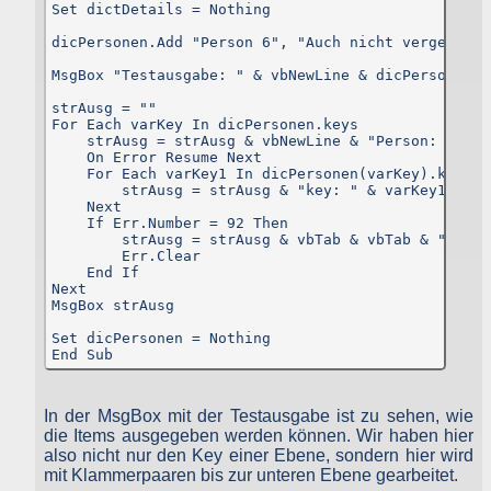
Set dictDetails = Nothing

Cookies für personalisierte Anzeigen eingesetzt, aber Cookies, di
für das Frequency Capping, für zusammengefasst
dicPersonen.Add "Person 6", "Auch nicht vergeben."

Anzeigenberichte und zum Bekämpfen von Betrug und Missbrauc
notwendig sind.
MsgBox "Testausgabe: " & vbNewLine & dicPersonen("
Google:
Wie wir Daten von Websites oder Apps verwenden, au
strAusg = ""

bzw. in denen unsere Dienste genutzt werden
.
For Each varKey In dicPersonen.keys

    strAusg = strAusg & vbNewLine & "Person: " & v
Weitere Google-Dienste (Google-Maps und YouTube)
    On Error Resume Next

    For Each varKey1 In dicPersonen(varKey).keys

        strAusg = strAusg & "key: " & varKey1 & vb
Auf dieser Website werden zur Darstellung bestimmter Inhalt
    Next

weitere Dienste von Google genutzt, so Google-Maps un
    If Err.Number = 92 Then

YouTube. Auch hierbei empfängt Google Nutzerdaten. De
        strAusg = strAusg & vbTab & vbTab & "item:
Umgang damit beschreibt Google in seiner
Datenschutzerklärung
.
        Err.Clear

    End If

Social-Media-Plugins
Next

MsgBox strAusg

Auf der Website ist die Möglichkeit enthalten, bestimmte Bereich
Set dicPersonen = Nothing

bei Social-Media-Diensten zu teilen, insbesondere bei Twitter
End Sub
facebook und Google+. Dazu sind die Codes und Buttons de
jeweiligen Dienste als Plugins enthalten.
Das jeweilige Plugin stellt eine direkte Verbindung zwischen Ihre
In der MsgBox mit der Testausgabe ist zu sehen, wie
Browser und den Servern des Dienstes her. Der Websitebetreibe
die Items ausgegeben werden können. Wir haben hier
hat keinerlei Einfluss auf die Natur und den Umfang der Daten
welche das Plugin an die Server der Social-Media-Dienst
also nicht nur den Key einer Ebene, sondern hier wird
übermittelt. Informationen bezüglich facebook finden Sie hier
mit Klammerpaaren bis zur unteren Ebene gearbeitet.
https://www.facebook.com/help/186325668085084
.