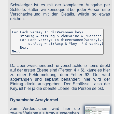
Schwieriger ist es mit der kompletten Ausgabe per
Das Plugin informiert die Dienste darüber, dass Sie als Nutzer dies
Schleife. Hätten wir konsequent bei jeder Person eine
Website besucht haben. Es besteht hierbei die Möglichkeit, das
Ihre IP-Adresse gespeichert wird. Sind Sie während des Besuch
Verschachtelung mit den Details, würde so etwas
auf dieser Website in einem entsprechenden Dienst eingeloggt
reichen:
werden die genannten Informationen mit diesem verknüpft. Nutze
Sie die Funktionen des Plugins – etwa indem Sie einen Beitra
teilen oder „liken“ –, werden die entsprechenden Informatione
For Each varKey In dicPersonen.keys

ebenfalls an die Facebook Inc. oder die jeweiligen anderen Dienst
    strAusg = strAusg & vbNewLine & "Person: " & v
übermittelt. Möchten Sie verhindern, dass ein Dienst diese Date
    For Each varKey1 In dicPersonen(varKey).keys

mit Ihrem dortigen Konto verknüpft, loggen Sie sich bitte vor de
        strAusg = strAusg & "key: " & varKey1 & vb
Besuch dieser Website dort aus und löschen Sie die gespeicherte
    Next

Cookies.
Next
Über Ihr facebook-Profil können Sie weitere Einstellungen zu
Datenverarbeitung für Werbezwecke tätigen oder der Nutzung Ihre
Daten für Werbezwecke widersprechen. Zu den Einstellunge
Da aber zwischendurch unverschachtelte Items direkt
gelangen Sie hier:
https://www.facebook.com/ads/preferences/
auf der ersten Ebene sind (Person 4 + 6), käme es hier
entry_product=ad_settings_screen
zu einer Fehlermeldung, dem Fehler 92. Der wird
Cookie-Deaktivierungsseite der US-amerikanischen Website
http://optout.aboutads.info/?c=2#!/
abgefangen und separat behandelt; hier wird der
Cookie-Deaktivierungsseite der europäischen Website
Eintrag direkt ausgegeben. Der Schlüssel, also der
http://optout.networkadvertising.org/?c=1#!/
Key, ist hier ja die oberste Ebene, die Person selbst.
Welche Daten, zu welchem Zweck und in welchem Umfang de
einzelne Dienst Daten erhebt, nutzt und verarbeitet und welch
Dynamische Arrayformel
Rechte sowie Einstellungsmöglichkeiten Sie zum Schutz Ihre
Privatsphäre haben, können Sie in den Datenschutzrichtlinien de
Zum Verdeutlichen wird hier die
jeweiligen Dienstes nachlesen.
Bei facebook finden Sie diese hier
zweite Variante als Array ausgegeben,