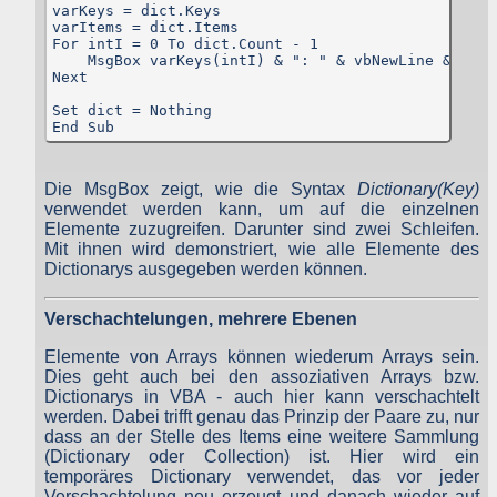
varKeys = dict.Keys

Bei Cookies handelt es sich um kleine Dateien, welche auf Ihre
varItems = dict.Items

Endgerät gespeichert werden. Ihr Browser greift auf diese Dateie
For intI = 0 To dict.Count - 1

zu.
    MsgBox varKeys(intI) & ": " & vbNewLine & varI
Next

Diese Website verwendet ausschließlich einen Cookie mit einer I
(zufällige Zeichenfolge, PHPSESSID), damit Sie beim aktuelle
Set dict = Nothing

Besuch der Website durch die einzelnen Seiten identifiziert werde
End Sub
können. Andere Daten als die ID sind nicht enthalten; der Cooki
verfällt sofort mit dem Beenden der Browsersitzung. Benötigt wir
der Cookie allerdings auch nur, wenn Sie dem Anbieter pe
Kontaktformular eine Nachricht senden. So müssen Sie bei eine
Die MsgBox zeigt, wie die Syntax
Dictionary(Key)
Fehler nicht alles neu ausfüllen.
verwendet werden kann, um auf die einzelnen
Außerdem wird ein Cookie verwendet, in dem enthalten ist, das
Elemente zuzugreifen. Darunter sind zwei Schleifen.
Sie diese Datenschutzerklärung gesehen haben, damit dies
Erklärung, dass dieser Cookie gespeichert wird, nicht bei jede
Mit ihnen wird demonstriert, wie alle Elemente des
Aufruf der Website erscheint.
Dictionarys ausgegeben werden können.
Gängige Browser bieten die Einstellungsoption, Cookies nich
zuzulassen.
Verschachtelungen, mehrere Ebenen
Hinweis: Es ist nicht gewährleistet, dass Sie auf alle Funktione
dieser Website ohne Einschränkungen zugreifen können, wenn Si
Elemente von Arrays können wiederum Arrays sein.
entsprechende Einstellungen vornehmen. Wenn Sie dem Anbiete
Dies geht auch bei den assoziativen Arrays bzw.
keine Nachricht senden und damit leben können, dass di
Datenschutzerklärung bei jedem Aufruf der Website erscheint
Dictionarys in VBA - auch hier kann verschachtelt
merkt man das Fehlen der Cookies sonst aber auch nicht.
werden. Dabei trifft genau das Prinzip der Paare zu, nur
dass an der Stelle des Items eine weitere Sammlung
Erfassung und Verarbeitung personenbezogener Daten
(Dictionary oder Collection) ist. Hier wird ein
temporäres Dictionary verwendet, das vor jeder
Verschachtelung neu erzeugt und danach wieder auf
Als personenbezogene Daten gelten sämtliche Informationen