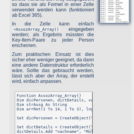
https://www.facebook.com/about/privacy/
,
so dass sie als Formel in einer Zelle
Twitter:
Twitter Datenschutzrichtlinie
verwendet werden kann (funktioniert
Google+:
Datenschutzerklärung
.
ab Excel 365).
Rechte des Nutzers
In die Zelle kann einfach
eingegeben
=AssozArray_Array()
Sie haben als Nutzer das Recht, auf Antrag eine kostenlos
werden; als Ergebnis müssten die
Auskunft darüber zu erhalten, welche personenbezogenen Date
Key-Item-Paare zu jeder Person
über Sie gespeichert wurden. Sie haben außerdem das Recht au
erscheinen.
Berichtigung falscher Daten und auf di
Verarbeitungseinschränkung oder Löschung Ihre
Zum praktischen Einsatz ist dies
personenbezogenen Daten. Falls zutreffend, können Sie auch Ih
sicher eher weniger geeignet, da dann
Recht auf Datenportabilität geltend machen. Sollten Sie annehmen
eine andere Datenstruktur erforderlich
dass Ihre Daten unrechtmäßig verarbeitet wurden, können Sie ein
wäre. Sollte das gebraucht werden,
Beschwerde bei der zuständigen Aufsichtsbehörde einreichen.
lässt sich aber der Array, der erstellt
Löschung von Daten
wird, einfach anpassen.
Sofern Ihr Wunsch nicht mit einer gesetzlichen Pflicht zu
Aufbewahrung von Daten (z. B. Vorratsdatenspeicherung) kollidiert
Function AssozArray_Array()

haben Sie ein Anrecht auf Löschung Ihrer Daten. Von un
Dim dicPersonen, dictDetails, varKey, varKey1

gespeicherte Daten werden, sollten sie für ihre Zweckbestimmun
Dim strAusg As String

nicht mehr vonnöten sein und es keine gesetzliche
Dim arrRet(1 To 14, 1 To 3), lngRet As LongPtr, i
Aufbewahrungsfristen geben, gelöscht. Falls eine Löschung nich
durchgeführt werden kann, da die Daten für zulässige gesetzlich
Set dicPersonen = CreateObject("Scripting.Diction
Zwecke erforderlich sind, erfolgt eine Einschränkung de
Datenverarbeitung. In diesem Fall werden die Daten gesperrt un
Set dictDetails = CreateObject("Scripting.Diction
nicht für andere Zwecke verarbeitet.
dictDetails.Add "nachname", "Müller"
