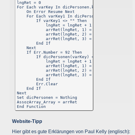
lngRet = 0

For Each varKey In dicPersonen.keys

    On Error Resume Next

    For Each varKey1 In dicPersonen(varKey).keys

        If varKey1 <> "" Then

            lngRet = lngRet + 1

            arrRet(lngRet, 1) = varKey

            arrRet(lngRet, 2) = varKey1

            arrRet(lngRet, 3) = dicPersonen(varKe
        End If

    Next

    If Err.Number = 92 Then

        If dicPersonen(varKey) <> "" Then

            lngRet = lngRet + 1

            arrRet(lngRet, 1) = varKey

            arrRet(lngRet, 2) = ""

            arrRet(lngRet, 3) = dicPersonen(varKe
        End If

        Err.Clear

    End If

Next

Set dicPersonen = Nothing

AssozArray_Array = arrRet

End Function
Website-Tipp
Hier gibt es gute Erklärungen von Paul Kelly (englisch):