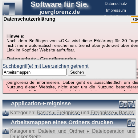
Software für Sie.
Datenschutz
Impressum
joerglorenz.de
BerlinHimmel
Datenschutzerklärung
O
Software
Hinweis:
Nach dem Betätigen von »OK« wird diese Erklärung für 30 Tag
Suche in Beispielen und Tipps zu Excel und
nicht mehr automatisch erscheinen. Sie ist aber jederzeit über de
Link im Kopf der Website aufrufbar.
VBA
Datenschutz - Grundlegendes
Suchbegriff(e) mit Leerzeichen getrennt:
Diese Datenschutzerklärung soll die Nutzer dieser Website über di
Suchen
Art, den Umfang und den Zweck der Erhebung und Verwendun
personenbezogener Daten durch den Websitebetreiber vo
joerglorenz.de informieren. Dabei geht es ausschließlich um di
Nutzung dieser Website, nicht aber um die Nutzung besondere
Suchergebnisse (8 Treffer, 1 Begriff)
einzelner Softwareangebote. Letztere haben aufgrund ihre
Funktionen Besonderheiten, so dass verschiedene Date
gespeichert werden müssen, die für das Funktionieren erforderlic
Application-Ereignisse
sind. Hier ist es wichtig, dass Sie selbst zum Testen diese
Funktionen möglichst erfundene Daten verwenden. Ansonsten wir
Kategorien:
Basics ▸ Ereignisse
und
Ereignisse ▸ Basics
auf die spezifischen Besonderheiten beim jeweiligen Angebo
gesondert hingewiesen.
Arbeitsmappen eines Ordners drucken
Generell gilt: Wenn Sie ein Angebot bei den Add-Ins nutzen, be
Kategorien:
Dateien und Ordner ▸ Dateioperation
und
dem Daten übertragen werden, werden diese Daten auf de
Drucken/Seite
Server joerglorenz.de gespeichert. Dies erfolgt in MySQL-Tabellen