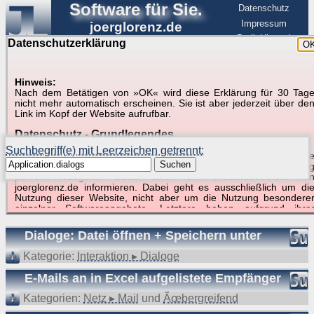
Software für Sie.
Datenschutz
Impressum
joerglorenz.de
BerlinHimmel
Datenschutzerklärung
O
Software
Hinweis:
Nach dem Betätigen von »OK« wird diese Erklärung für 30 Tag
Suche in Beispielen und Tipps zu Excel und
nicht mehr automatisch erscheinen. Sie ist aber jederzeit über de
Link im Kopf der Website aufrufbar.
VBA
Datenschutz - Grundlegendes
Suchbegriff(e) mit Leerzeichen getrennt:
Diese Datenschutzerklärung soll die Nutzer dieser Website über di
Suchen
Art, den Umfang und den Zweck der Erhebung und Verwendun
personenbezogener Daten durch den Websitebetreiber vo
joerglorenz.de informieren. Dabei geht es ausschließlich um di
Nutzung dieser Website, nicht aber um die Nutzung besondere
Suchergebnisse (3 Treffer, 1 Begriff)
einzelner Softwareangebote. Letztere haben aufgrund ihre
Funktionen Besonderheiten, so dass verschiedene Date
gespeichert werden müssen, die für das Funktionieren erforderlic
Dialoge: Datei öffnen + Speichern unter
sind. Hier ist es wichtig, dass Sie selbst zum Testen diese
Funktionen möglichst erfundene Daten verwenden. Ansonsten wir
Kategorie:
Interaktion ▸ Dialoge
auf die spezifischen Besonderheiten beim jeweiligen Angebo
gesondert hingewiesen.
E-Mails an in Excel aufgelistete Empfänger
Generell gilt: Wenn Sie ein Angebot bei den Add-Ins nutzen, be
Kategorien:
Netz ▸ Mail
und
Ãœbergreifend
dem Daten übertragen werden, werden diese Daten auf de
Server joerglorenz.de gespeichert. Dies erfolgt in MySQL-Tabellen