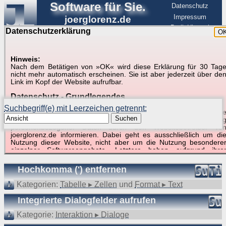
Software für Sie.
Datenschutz
Impressum
joerglorenz.de
BerlinHimmel
Datenschutzerklärung
O
Software
Hinweis:
Nach dem Betätigen von »OK« wird diese Erklärung für 30 Tag
Suche in Beispielen und Tipps zu Excel und
nicht mehr automatisch erscheinen. Sie ist aber jederzeit über de
Link im Kopf der Website aufrufbar.
VBA
Datenschutz - Grundlegendes
Suchbegriff(e) mit Leerzeichen getrennt:
Diese Datenschutzerklärung soll die Nutzer dieser Website über di
Suchen
Art, den Umfang und den Zweck der Erhebung und Verwendun
personenbezogener Daten durch den Websitebetreiber vo
joerglorenz.de informieren. Dabei geht es ausschließlich um di
Nutzung dieser Website, nicht aber um die Nutzung besondere
Suchergebnisse (4 Treffer, 1 Begriff)
einzelner Softwareangebote. Letztere haben aufgrund ihre
Funktionen Besonderheiten, so dass verschiedene Date
gespeichert werden müssen, die für das Funktionieren erforderlic
Hochkomma (') entfernen
sind. Hier ist es wichtig, dass Sie selbst zum Testen diese
Funktionen möglichst erfundene Daten verwenden. Ansonsten wir
Kategorien:
Tabelle ▸ Zellen
und
Format ▸ Text
auf die spezifischen Besonderheiten beim jeweiligen Angebo
gesondert hingewiesen.
Integrierte Dialogfelder aufrufen
Generell gilt: Wenn Sie ein Angebot bei den Add-Ins nutzen, be
Kategorie:
Interaktion ▸ Dialoge
dem Daten übertragen werden, werden diese Daten auf de
Server joerglorenz.de gespeichert. Dies erfolgt in MySQL-Tabellen