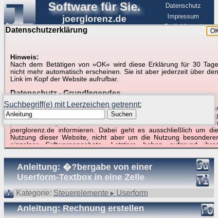
Software für Sie.
Datenschutz
Impressum
joerglorenz.de
BerlinHimmel
Datenschutzerklärung
O
Software
Hinweis:
Nach dem Betätigen von »OK« wird diese Erklärung für 30 Tag
Suche in Beispielen und Tipps zu Excel und
nicht mehr automatisch erscheinen. Sie ist aber jederzeit über de
Link im Kopf der Website aufrufbar.
VBA
Datenschutz - Grundlegendes
Suchbegriff(e) mit Leerzeichen getrennt:
Diese Datenschutzerklärung soll die Nutzer dieser Website über di
Suchen
Art, den Umfang und den Zweck der Erhebung und Verwendun
personenbezogener Daten durch den Websitebetreiber vo
joerglorenz.de informieren. Dabei geht es ausschließlich um di
Nutzung dieser Website, nicht aber um die Nutzung besondere
Suchergebnisse (11 Treffer, 1 Begriff)
einzelner Softwareangebote. Letztere haben aufgrund ihre
Funktionen Besonderheiten, so dass verschiedene Date
gespeichert werden müssen, die für das Funktionieren erforderlic
Anleitung: �?bergabe von einer
sind. Hier ist es wichtig, dass Sie selbst zum Testen diese
Funktionen möglichst erfundene Daten verwenden. Ansonsten wir
Userform-Textbox in eine Zelle
auf die spezifischen Besonderheiten beim jeweiligen Angebo
gesondert hingewiesen.
Kategorie:
Steuerelemente ▸ Userform
Generell gilt: Wenn Sie ein Angebot bei den Add-Ins nutzen, be
Anleitung: Rechnung erstellen
dem Daten übertragen werden, werden diese Daten auf de
Server joerglorenz.de gespeichert. Dies erfolgt in MySQL-Tabellen