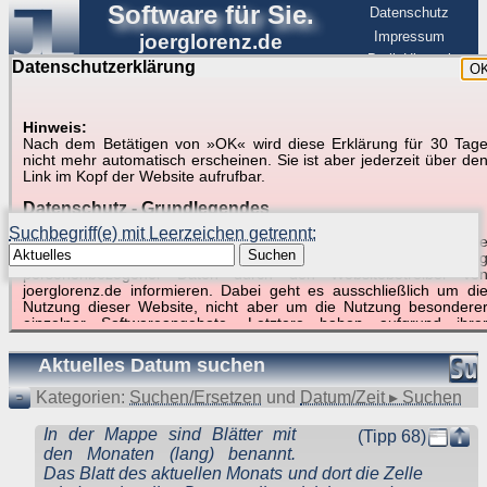
Software für Sie.
Datenschutz
Impressum
joerglorenz.de
BerlinHimmel
Datenschutzerklärung
O
Software
Hinweis:
Nach dem Betätigen von »OK« wird diese Erklärung für 30 Tag
Suche in Beispielen und Tipps zu Excel und
nicht mehr automatisch erscheinen. Sie ist aber jederzeit über de
Link im Kopf der Website aufrufbar.
VBA
Datenschutz - Grundlegendes
Suchbegriff(e) mit Leerzeichen getrennt:
Diese Datenschutzerklärung soll die Nutzer dieser Website über di
Suchen
Art, den Umfang und den Zweck der Erhebung und Verwendun
personenbezogener Daten durch den Websitebetreiber vo
joerglorenz.de informieren. Dabei geht es ausschließlich um di
Nutzung dieser Website, nicht aber um die Nutzung besondere
Suchergebnisse (1 Treffer, 1 Begriff)
einzelner Softwareangebote. Letztere haben aufgrund ihre
Funktionen Besonderheiten, so dass verschiedene Date
gespeichert werden müssen, die für das Funktionieren erforderlic
Aktuelles Datum suchen
sind. Hier ist es wichtig, dass Sie selbst zum Testen diese
Funktionen möglichst erfundene Daten verwenden. Ansonsten wir
Kategorien:
Suchen/Ersetzen
und
Datum/Zeit ▸ Suchen
auf die spezifischen Besonderheiten beim jeweiligen Angebo
gesondert hingewiesen.
In der Mappe sind Blätter mit
(Tipp 68)
Generell gilt: Wenn Sie ein Angebot bei den Add-Ins nutzen, be
den Monaten (lang) benannt.
dem Daten übertragen werden, werden diese Daten auf de
Das Blatt des aktuellen Monats und dort die Zelle
Server joerglorenz.de gespeichert. Dies erfolgt in MySQL-Tabellen