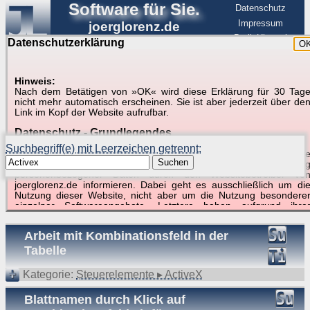
Software für Sie.
Datenschutz
Impressum
joerglorenz.de
BerlinHimmel
Datenschutzerklärung
O
Software
Hinweis:
Nach dem Betätigen von »OK« wird diese Erklärung für 30 Tag
Suche in Beispielen und Tipps zu Excel und
nicht mehr automatisch erscheinen. Sie ist aber jederzeit über de
Link im Kopf der Website aufrufbar.
VBA
Datenschutz - Grundlegendes
Suchbegriff(e) mit Leerzeichen getrennt:
Diese Datenschutzerklärung soll die Nutzer dieser Website über di
Suchen
Art, den Umfang und den Zweck der Erhebung und Verwendun
personenbezogener Daten durch den Websitebetreiber vo
joerglorenz.de informieren. Dabei geht es ausschließlich um di
Nutzung dieser Website, nicht aber um die Nutzung besondere
Suchergebnisse (4 Treffer, 1 Begriff)
einzelner Softwareangebote. Letztere haben aufgrund ihre
Funktionen Besonderheiten, so dass verschiedene Date
gespeichert werden müssen, die für das Funktionieren erforderlic
Arbeit mit Kombinationsfeld in der
sind. Hier ist es wichtig, dass Sie selbst zum Testen diese
Funktionen möglichst erfundene Daten verwenden. Ansonsten wir
Tabelle
auf die spezifischen Besonderheiten beim jeweiligen Angebo
gesondert hingewiesen.
Kategorie:
Steuerelemente ▸ ActiveX
Generell gilt: Wenn Sie ein Angebot bei den Add-Ins nutzen, be
Blattnamen durch Klick auf
dem Daten übertragen werden, werden diese Daten auf de
Server joerglorenz.de gespeichert. Dies erfolgt in MySQL-Tabellen