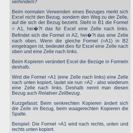
verhindern?
Tabellen einer MySQL-Datenbank also. Diese Daten bleiben nu
zum Zweck der jeweiligen Funktion dort gespeichert, so dass Si
Beim normalen Verwenden eines Bezuges merkt sich
oder von Ihnen angegebene Empfänger, Partner, Mitarbeiter usw
Excel nicht den Bezug, sondern den Weg zu der Zelle,
diese Daten verwenden können. Eine weitere Nutzung diese
Daten durch den Websitebetreiber oder andere Personen erfolg
auf die sich der Bezug bezieht. Steht in B1 die Formel
nicht.
= A1, hei�?t das für Excel eine Zelle nach links.
Der Websitebetreiber nimmt Ihren Datenschutz sehr ernst un
Befindet sich die Formel in A2, hei�?t das eine Zelle
behandelt Ihre personenbezogenen Daten vertraulich un
nach oben. Wenn die gleiche Formel (=A1) in B2
entsprechend der gesetzlichen Vorschriften. Da durch neu
eingetragen ist, bedeutet dies für Excel eine Zelle nach
Technologien und die ständige Weiterentwicklung dieser Webseit
oben und eine Zelle nach links.
Änderungen an dieser Datenschutzerklärung vorgenomme
werden können, empfehlen wir Ihnen, sich di
Datenschutzerklärung in regelmäßigen Abständen wiede
Beim Kopieren verändert Excel die Bezüge in Formeln
durchzulesen.
deshalb.
Definitionen der verwendeten Begriffe (z.B. “personenbezogen
Wird die Formel =A1 (eine Zelle nach links) eine Zelle
Daten” oder “Verarbeitung”) finden Sie in Art. 4 DSGVO.
nach unten kopiert, lautet sie nun =A2 - also wiederum
eine Zelle nach links. Deshalb nennt man diesen
Zugriffsdaten
Bezug auch
Relativer Zellbezug
.
Wir, der Websitebetreiber bzw. Seitenprovider, erheben aufgrun
Kurzgefasst: Beim senkrechten Kopieren ändert sich
unseres berechtigten Interesses (s. Art. 6 Abs. 1 lit. f. DSGVO
die Zeile im Bezug, beim waagerechten Kopieren die
Daten über Zugriffe auf die Website und speichern diese al
Spalte.
„Server-Logfiles“ auf dem Server der Website ab. Folgende Date
werden so protokolliert:
Beispiel: Die Formel =A1 wird nach rechts, unten und
Besuchte Website und besuchte Webseite
rechts unten kopiert.
Uhrzeit zum Zeitpunkt des Zugriffes