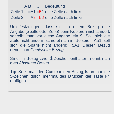
Menge der gesendeten Daten in Byte
A
B
C
Bedeutung
Quelle/Verweis, von welchem Sie auf die Seite gelangten
Verwendeter Browser
Zeile 1
=A1
=
B
1
eine Zelle nach links
Verwendetes Betriebssystem
Zeile 2
=A
2
=
B2
eine Zelle nach links
Verwendete IP-Adresse
Um festzulegen, dass sich in einem Bezug eine
Die Server-Logfiles werden für einige Zeit gespeichert un
anschließend gelöscht. Dies liegt in der Zuständigkeit des Provider
Angabe (Spalte oder Zeile) beim Kopieren nicht ändert,
Strato AG, der Websitebetreiber nutzt diese Daten nicht. Strat
schreibt man vor diese Angabe ein $. Soll sich die
dazu:
Zeile nicht ändern, schreibt man im Beispiel =A$1, soll
DSGVO und Log-Daten: Welche Daten wir von Deinen Website
sich die Spalte nicht ändern: =$A1. Diesen Bezug
Besuchern erheben und warum
nennt man
Gemischter Bezug
.
Datenschutzinformation
Der Websitebetreiber zeichnet die o. g. Daten selbst auf un
Sind im Bezug zwei $-Zeichen enthalten, nennt man
speichert sie für einige Zeit - aus Sicherheitsgründen um Angriff
dies
Absoluter Bezug
.
zu erkennen, um z. B. Missbrauchsfälle aufklären zu können un
zur Qualitätssicherung um festzustellen, welche Seiten von wo wi
Tip
: Setzt man den Cursor in den Bezug, kann man die
oft aufgerufen werden. Müssen Daten aus Beweisgründe
aufgehoben werden, sind sie solange von der Löschun
$-Zeichen durch mehrmaliges Drücken der Taste F4
ausgenommen bis der Vorfall endgültig geklärt ist.
einfügen.
Reichweitenmessung & Cookies
Eine Reichweitenmessung in diesem Sinne erfolgt durch de
Websitebetreiber nicht, es werden nur die Aufrufzahlen der Websit
und der Webseiten auf der Basis der Logfiles ohne direkt
Verbindung zu Besuchern ausgewertet.