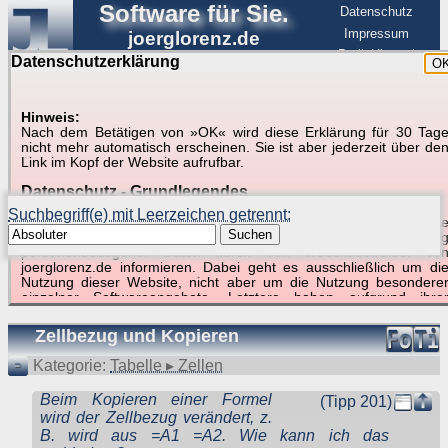
Software für Sie.
Datenschutz
Impressum
joerglorenz.de
BerlinHimmel
Datenschutzerklärung
O
Software
Hinweis:
Nach dem Betätigen von »OK« wird diese Erklärung für 30 Tag
Suche in Beispielen und Tipps zu Excel und
nicht mehr automatisch erscheinen. Sie ist aber jederzeit über de
Link im Kopf der Website aufrufbar.
VBA
Datenschutz - Grundlegendes
Suchbegriff(e) mit Leerzeichen getrennt:
Diese Datenschutzerklärung soll die Nutzer dieser Website über di
Suchen
Art, den Umfang und den Zweck der Erhebung und Verwendun
personenbezogener Daten durch den Websitebetreiber vo
joerglorenz.de informieren. Dabei geht es ausschließlich um di
Nutzung dieser Website, nicht aber um die Nutzung besondere
Suchergebnisse (1 Treffer, 1 Begriff)
einzelner Softwareangebote. Letztere haben aufgrund ihre
Funktionen Besonderheiten, so dass verschiedene Date
gespeichert werden müssen, die für das Funktionieren erforderlic
Zellbezug und Kopieren
sind. Hier ist es wichtig, dass Sie selbst zum Testen diese
Funktionen möglichst erfundene Daten verwenden. Ansonsten wir
Kategorie:
Tabelle ▸ Zellen
auf die spezifischen Besonderheiten beim jeweiligen Angebo
gesondert hingewiesen.
Beim Kopieren einer Formel
(Tipp 201)
Generell gilt: Wenn Sie ein Angebot bei den Add-Ins nutzen, be
wird der Zellbezug verändert, z.
dem Daten übertragen werden, werden diese Daten auf de
B. wird aus =A1 =A2. Wie kann ich das
Server joerglorenz.de gespeichert. Dies erfolgt in MySQL-Tabellen