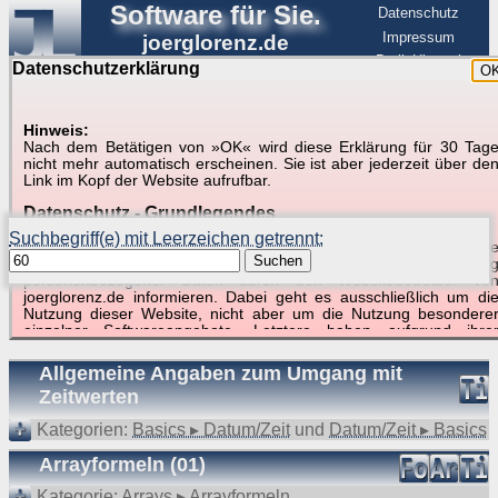
Software für Sie.
Datenschutz
Impressum
joerglorenz.de
BerlinHimmel
Datenschutzerklärung
O
Software
Hinweis:
Nach dem Betätigen von »OK« wird diese Erklärung für 30 Tag
Suche in Beispielen und Tipps zu Excel und
nicht mehr automatisch erscheinen. Sie ist aber jederzeit über de
Link im Kopf der Website aufrufbar.
VBA
Datenschutz - Grundlegendes
Suchbegriff(e) mit Leerzeichen getrennt:
Diese Datenschutzerklärung soll die Nutzer dieser Website über di
Suchen
Art, den Umfang und den Zweck der Erhebung und Verwendun
personenbezogener Daten durch den Websitebetreiber vo
joerglorenz.de informieren. Dabei geht es ausschließlich um di
Nutzung dieser Website, nicht aber um die Nutzung besondere
Suchergebnisse (7 Treffer, 1 Begriff)
einzelner Softwareangebote. Letztere haben aufgrund ihre
Funktionen Besonderheiten, so dass verschiedene Date
gespeichert werden müssen, die für das Funktionieren erforderlic
Allgemeine Angaben zum Umgang mit
sind. Hier ist es wichtig, dass Sie selbst zum Testen diese
Zeitwerten
Funktionen möglichst erfundene Daten verwenden. Ansonsten wir
auf die spezifischen Besonderheiten beim jeweiligen Angebo
Kategorien:
Basics ▸ Datum/Zeit
und
Datum/Zeit ▸ Basics
gesondert hingewiesen.
Arrayformeln (01)
Generell gilt: Wenn Sie ein Angebot bei den Add-Ins nutzen, be
dem Daten übertragen werden, werden diese Daten auf de
Kategorie:
Arrays ▸ Arrayformeln
Server joerglorenz.de gespeichert. Dies erfolgt in MySQL-Tabellen